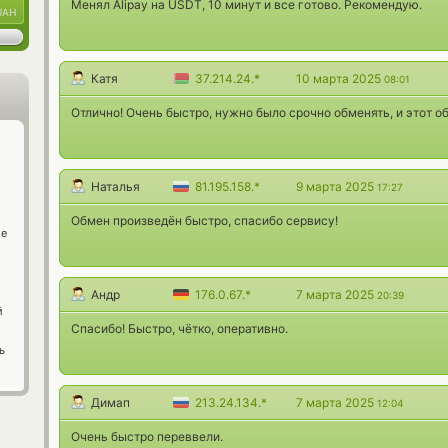
Менял Alipay на USDT, 10 минут и все готово. Рекомендую.
UAH
Катя
37.214.24.*
10 марта 2025
08:01
Отлично! Очень быстро, нужно было срочно обменять, и этот о
Наталья
81.195.158.*
9 марта 2025
17:27
Обмен произведён быстро, спасибо сервису!
ge
Андр
176.0.67.*
7 марта 2025
20:39
й
Спасибо! Быстро, чётко, оперативно.
ь
Димап
213.24.134.*
7 марта 2025
12:04
Очень быстро переввели.