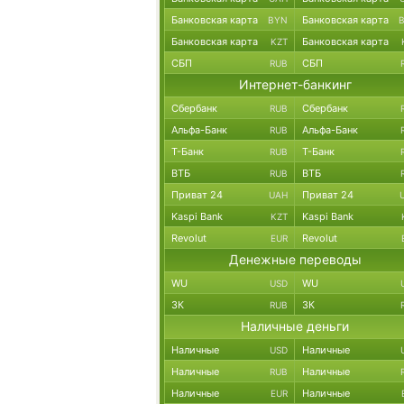
Банковская карта
Банковская карта
BYN
Банковская карта
Банковская карта
KZT
СБП
СБП
RUB
Интернет-банкинг
Сбербанк
Сбербанк
RUB
Альфа-Банк
Альфа-Банк
RUB
Т-Банк
Т-Банк
RUB
ВТБ
ВТБ
RUB
Приват 24
Приват 24
UAH
Kaspi Bank
Kaspi Bank
KZT
Revolut
Revolut
EUR
Денежные переводы
WU
WU
USD
ЗК
ЗК
RUB
Наличные деньги
Наличные
Наличные
USD
Наличные
Наличные
RUB
Наличные
Наличные
EUR