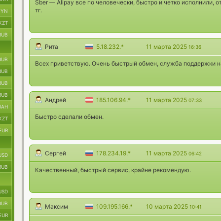
Sber — Alipay все по человечески, быстро и четко исполнили,
тг.
BYN
KZT
RUB
Рита
5.18.232.*
11 марта 2025
16:36
RUB
Всех приветствую. Очень быстрый обмен, служба поддержки н
RUB
RUB
RUB
Андрей
185.106.94.*
11 марта 2025
07:33
UAH
Быстро сделали обмен.
KZT
EUR
Сергей
178.234.19.*
11 марта 2025
06:42
USD
RUB
Качественный, быстрый сервис, крайне рекомендую.
USD
RUB
Максим
109.195.166.*
10 марта 2025
10:41
EUR