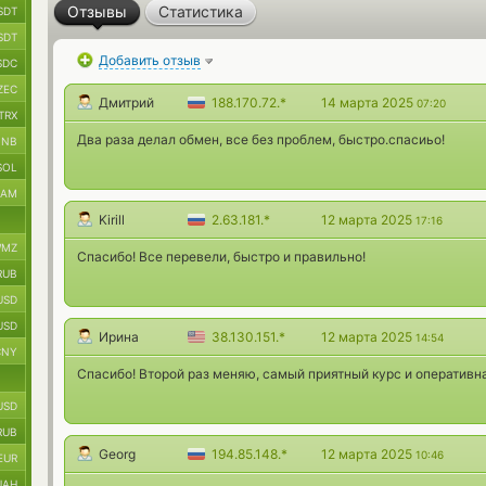
Отзывы
Статистика
SDT
SDT
Добавить отзыв
SDC
ZEC
Дмитрий
188.170.72.*
14 марта 2025
07:20
TRX
Два раза делал обмен, все без проблем, быстро.спасиьо!
BNB
SOL
RAM
Kirill
2.63.181.*
12 марта 2025
17:16
MZ
Спасибо! Все перевели, быстро и правильно!
RUB
USD
USD
Ирина
38.130.151.*
12 марта 2025
14:54
CNY
Спасибо! Второй раз меняю, самый приятный курс и оперативн
USD
RUB
Georg
194.85.148.*
12 марта 2025
10:46
EUR
UAH