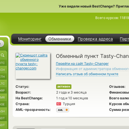
Уже видели новый BestChange? Пригла
Всего курсов:
1181
Мониторинг
Обменники
Проверка адреса
Пар
е
Обменный пункт Tasty-Chan
BTC
Перейти на сайт Tasty-Changer
Информация от администратора обменног
BCH
Написать отзыв об обменном пункте
ETH
LTC
Статус:
Отзывов:
активен
XRP
Возраст:
2 года и 3 месяца
Финансовы
XMR
На BestChange:
1 год и 10 месяцев
Всего валю
Страна:
Турция
Курсов обм
OGE
AML-прозрачность:
Сумма рез
AML
ASH
SDT
SDT