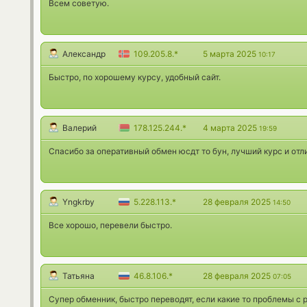
Всем советую.
Александр
109.205.8.*
5 марта 2025
10:17
Быстро, по хорошему курсу, удобный сайт.
Валерий
178.125.244.*
4 марта 2025
19:59
Спасибо за оперативный обмен юсдт то бун, лучший курс и отл
Yngkrby
5.228.113.*
28 февраля 2025
14:50
Все хорошо, перевели быстро.
Татьяна
46.8.106.*
28 февраля 2025
07:05
Супер обменник, быстро переводят, если какие то проблемы с 