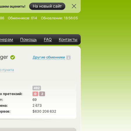
На новый сайт
шаем оценить!
986
Обменников:
614
Обновление:
18:56:05
тнерам
Помощь
FAQ
Контакты
ger
Другие обменники
о пункта
492
х претензий:
0
2
т:
69
ена:
2 673
ервов:
$630 206 632