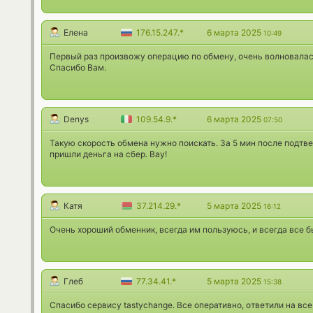
Елена
176.15.247.*
6 марта 2025
10:49
Первый раз произвожу операцию по обмену, очень волновалас
Спасибо Вам.
Denys
109.54.9.*
6 марта 2025
07:50
Такую скорость обмена нужно поискать. За 5 мин после подтве
пришли деньга на сбер. Вау!
Катя
37.214.29.*
5 марта 2025
16:12
Очень хороший обменник, всегда им пользуюсь, и всегда все 
Глеб
77.34.41.*
5 марта 2025
15:38
Спасибо сервису tastychange. Все оперативно, ответили на вс