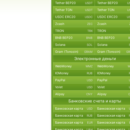
Tether BEP20
Tether BEP20
USDT
U
Tether TON
Tether TON
USDT
U
USDC ERC20
USDC ERC20
USDC
U
Zcash
Zcash
ZEC
TRON
TRON
TRX
BNB BEP20
BNB BEP20
BNB
Solana
Solana
SOL
Gram (Toncoin)
Gram (Toncoin)
GRAM
G
Электронные деньги
WebMoney
WebMoney
WMZ
W
ЮMoney
ЮMoney
RUB
PayPal
PayPal
USD
Volet
Volet
USD
Alipay
Alipay
CNY
Банковские счета и карты
Банковская карта
Банковская карта
USD
Банковская карта
Банковская карта
RUB
Банковская карта
Банковская карта
EUR
Банковская карта
Банковская карта
UAH