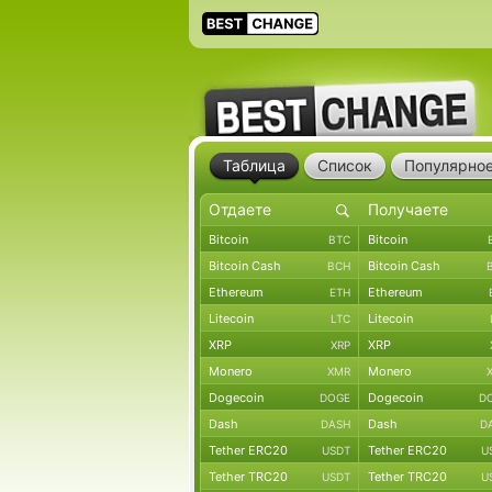
Таблица
Список
Популярно
Bitcoin
Bitcoin
BTC
Bitcoin Cash
Bitcoin Cash
BCH
Ethereum
Ethereum
ETH
Litecoin
Litecoin
LTC
XRP
XRP
XRP
Monero
Monero
XMR
Dogecoin
Dogecoin
DOGE
D
Dash
Dash
DASH
D
Tether ERC20
Tether ERC20
USDT
U
Tether TRC20
Tether TRC20
USDT
U