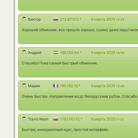
Виктор
213.87.102.*
6 марта 2025
14:34
Хороший обменник. все прошло хорошо, сумму даже округлили
Андрей
185.106.94.*
6 марта 2025
14:09
Спасибо! Пока самый быстрый обменник.
Марин
185.192.16.*
6 марта 2025
12:49
Очень быстро. Направление юсдт белорусские рубли. Спасибо
Travis Nash
178.176.112.*
6 марта 2025
11:32
Быстро, конкурентный курс, простой интерфейс.