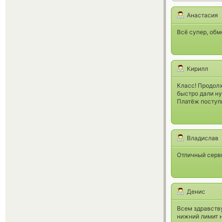
Анастасия
Всё супер, обм
Кирилл
Класс! Продолж
быстро дали н
Платёж поступ
Владислав
Отличный серви
Денис
Всем здравств
нижний лимит н