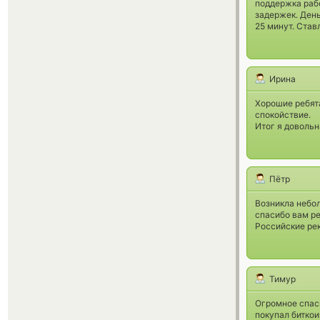
поддержка рабо
задержек. День
25 минут. Став
Ирина
Хорошие ребята
спокойствие.
Итог я довольн
Пётр
Возникла небол
спасибо вам ре
Российские рек
Тимур
Огромное спас
покупал биткои