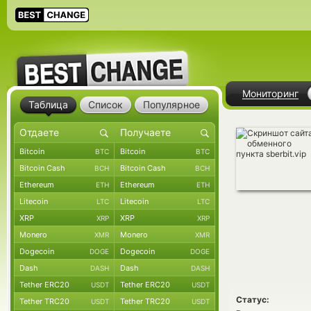
Мониторинг
Таблица
Список
Популярное
Bitcoin
Bitcoin
BTC
BTC
Bitcoin Cash
Bitcoin Cash
BCH
BCH
Ethereum
Ethereum
ETH
ETH
Litecoin
Litecoin
LTC
LTC
XRP
XRP
XRP
XRP
Monero
Monero
XMR
XMR
Dogecoin
Dogecoin
DOGE
DOGE
Dash
Dash
DASH
DASH
Tether ERC20
Tether ERC20
USDT
USDT
Статус:
Tether TRC20
Tether TRC20
USDT
USDT