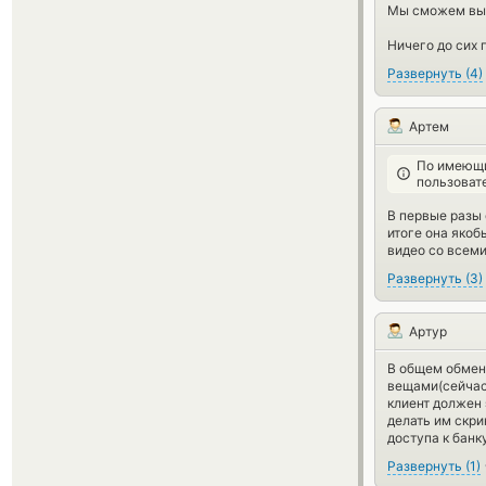
Мы сможем выпо
Ничего до сих 
Развернуть
(
4
)
Артем
По имеющи
пользоват
В первые разы 
итоге она якоб
видео со всеми
Развернуть
(
3
)
Артур
В общем обмени
вещами(сейчас 
клиент должен 
делать им скри
доступа к банк
Развернуть
(
1
)