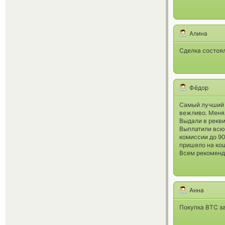
Алина
Сделка состоял
Фёдор
Самый лучший о
вежливо. Менял
Выдали в рекви
Выплатили всю 
комиссии до 90
пришело на ко
Всем рекоменд
Анна
Покупка BTC за