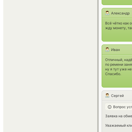
Александр
Всё чётко как 
жду монету, та
Иван
Отличный, над
по ремени заня
ну я тут уже н
Спасибо.
Сергей
Вопрос ус
Заявка на обме
Уважаемый клие