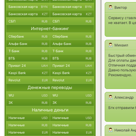
Банковская карта
Банковская карта
BYN
BYN
Виктор
Банковская карта
Банковская карта
KZT
KZT
Сервису ставлю
СБП
СБП
RUB
RUB
не хватает. В 
Интернет-банкинг
Сбербанк
Сбербанк
RUB
RUB
Альфа-Банк
Альфа-Банк
RUB
RUB
Михаил
Т-Банк
Т-Банк
RUB
RUB
Быстрый обмен
ВТБ
ВТБ
RUB
RUB
Для оплаты даю
Отличная подд
Приват 24
Приват 24
UAH
UAH
Давно пользую
Kaspi Bank
Kaspi Bank
KZT
KZT
Рекомендую.
Revolut
Revolut
EUR
EUR
Денежные переводы
WU
WU
USD
USD
Александр
ЗК
ЗК
RUB
RUB
Бтк отправили 
Наличные деньги
Наличные
Наличные
USD
USD
Наличные
Наличные
RUB
RUB
Николай Ан
Наличные
Наличные
EUR
EUR