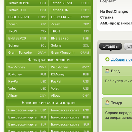
Возраст:
Tether BEP20
Tether BEP20
USDT
USDT
Tether TON
Tether TON
USDT
USDT
На BestChange:
USDC ERC20
USDC ERC20
Страна:
USDC
USDC
AML-прозрачност
Zcash
Zcash
ZEC
ZEC
TRON
TRON
TRX
TRX
BNB BEP20
BNB BEP20
BNB
BNB
Solana
Solana
SOL
SOL
Отзывы
Ст
Gram (Toncoin)
Gram (Toncoin)
GRAM
GRAM
Электронные деньги
Добавить о
WebMoney
WebMoney
WMZ
WMZ
Влад
ЮMoney
ЮMoney
RUB
RUB
Всё супер как 
PayPal
PayPal
USD
USD
Volet
Volet
USD
USD
Alipay
Alipay
CNY
CNY
Банковские счета и карты
Тимур
Банковская карта
Банковская карта
USD
USD
Сервис порадов
Банковская карта
Банковская карта
за оперативнос
RUB
RUB
Банковская карта
Банковская карта
EUR
EUR
Банковская карта
Банковская карта
UAH
UAH