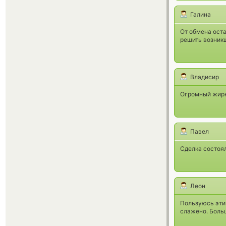
Галина
От обмена ост
решить возник
Владисир
Огромный жирн
Павел
Сделка состоял
Леон
Пользуюсь этим
слажено. Больш