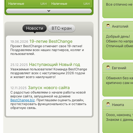
Наличные
Наличные
UAH
UAH
Все отлично не
Анатолий
Новости
BTC-кран
Добрый день!
19-летие BestChange
Обмен по напр
19.06.2026
Отличный обме
Проект BestChange отмечает свое 19-летие!
Поздравляем всех наших партнеров, коллег и
пользователей.
Наступающий Новый год
25.12.2025
Евгений
Уважаемые пользователи! Команда BestChange
поздравляет всех с наступающим 2026 годом
и желает всего наилучшего!
Обменял без ка
критично сам н
Запуск нового сайта
12.11.2025
С радостью объявляем о начале работы новой
версии сайта, запущенной на домене
BestChange.biz
. Приглашаем оценить дизайн,
протестировать функциональность и оставить
Никита
обратную связь.
Оооо, наконец 
Знаком с данны