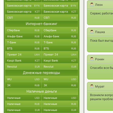
Леон
Банковская карта
Банковская карта
BYN
BYN
Банковская карта
Банковская карта
KZT
KZT
Сервис работае
СБП
СБП
RUB
RUB
Интернет-банкинг
Сбербанк
Сбербанк
RUB
RUB
Пашка
Альфа-Банк
Альфа-Банк
RUB
RUB
Пока был выгод
Т-Банк
Т-Банк
RUB
RUB
ВТБ
ВТБ
RUB
RUB
Приват 24
Приват 24
UAH
UAH
Ронин
Kaspi Bank
Kaspi Bank
KZT
KZT
Revolut
Revolut
EUR
EUR
Спасибо все бы
Денежные переводы
WU
WU
USD
USD
ЗК
ЗК
RUB
RUB
Мурат
Наличные деньги
Возникли вопро
Наличные
Наличные
USD
USD
решили пробле
Наличные
Наличные
RUB
RUB
Наличные
Наличные
EUR
EUR