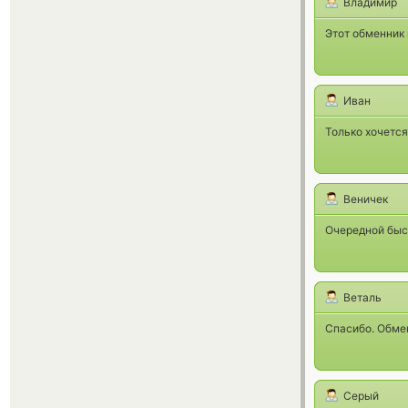
Владимир
Этот обменник 
Иван
Только хочется
Веничек
Очередной быс
Веталь
Спасибо. Обме
Серый