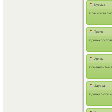
Кузьма
Спасибо за бы
Тарик
Сделка состоял
Артем
Обменяли быстр
Эдуард
Сделку биток н