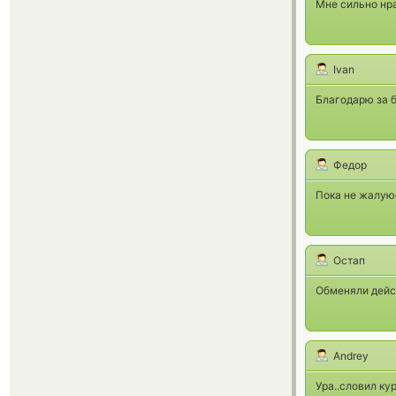
Мне сильно нра
Ivan
Благодарю за б
Федор
Пока не жалую
Остап
Обменяли дейс
Andrey
Ура..словил ку