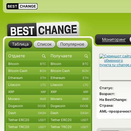
Мониторинг
Таблица
Список
Популярное
Bitcoin
Bitcoin
BTC
BTC
Bitcoin Cash
Bitcoin Cash
BCH
BCH
Ethereum
Ethereum
ETH
ETH
Litecoin
Litecoin
LTC
LTC
Статус:
XRP
XRP
XRP
XRP
Возраст:
Monero
Monero
XMR
XMR
На BestChange:
Страна:
Dogecoin
Dogecoin
DOGE
DOGE
AML-прозрачност
Dash
Dash
DASH
DASH
Tether ERC20
Tether ERC20
USDT
USDT
Tether TRC20
Tether TRC20
USDT
USDT