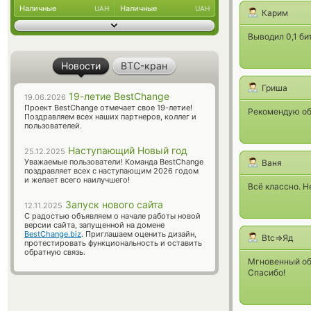
Наличные
Наличные
UAH
UAH
Карим
Выводил 0,1 би
Новости
BTC-кран
Гриша
19-летие BestChange
19.06.2026
Проект BestChange отмечает свое 19-летие!
Рекомендую об
Поздравляем всех наших партнеров, коллег и
пользователей.
Наступающий Новый год
25.12.2025
Уважаемые пользователи! Команда BestChange
Ваня
поздравляет всех с наступающим 2026 годом
и желает всего наилучшего!
Всё классно. Н
Запуск нового сайта
12.11.2025
С радостью объявляем о начале работы новой
версии сайта, запущенной на домене
BestChange.biz
. Приглашаем оценить дизайн,
Btc=>Яд
протестировать функциональность и оставить
обратную связь.
Мгновенный об
Спасибо!