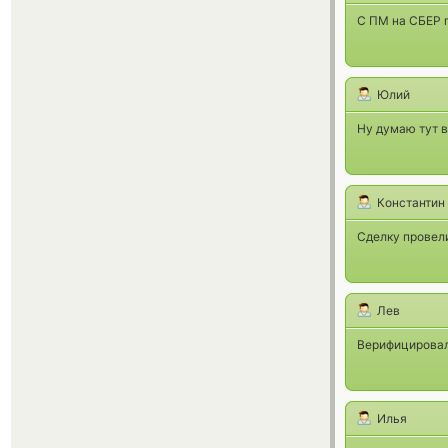
С ПМ на СБЕР 
Юлий
Ну думаю тут вс
Константин
Сделку провел
Лев
Верифицировал
Илья