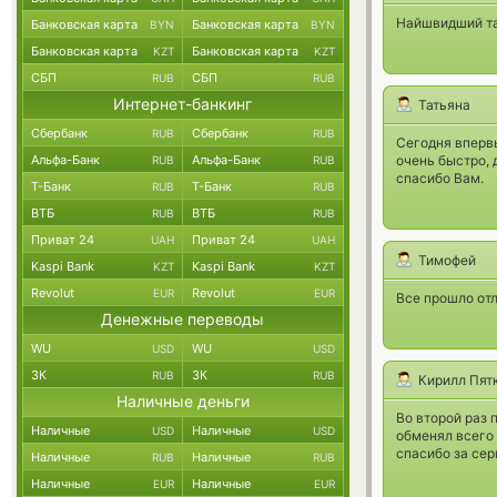
Найшвидший та 
Банковская карта
Банковская карта
BYN
BYN
Банковская карта
Банковская карта
KZT
KZT
СБП
СБП
RUB
RUB
Интернет-банкинг
Татьяна
Сбербанк
Сбербанк
RUB
RUB
Сегодня впервы
Альфа-Банк
Альфа-Банк
очень быстро, 
RUB
RUB
спасибо Вам.
Т-Банк
Т-Банк
RUB
RUB
ВТБ
ВТБ
RUB
RUB
Приват 24
Приват 24
UAH
UAH
Тимофей
Kaspi Bank
Kaspi Bank
KZT
KZT
Revolut
Revolut
EUR
EUR
Все прошло от
Денежные переводы
WU
WU
USD
USD
ЗК
ЗК
RUB
RUB
Кирилл Пят
Наличные деньги
Во второй раз
Наличные
Наличные
USD
USD
обменял всего 
спасибо за сер
Наличные
Наличные
RUB
RUB
Наличные
Наличные
EUR
EUR