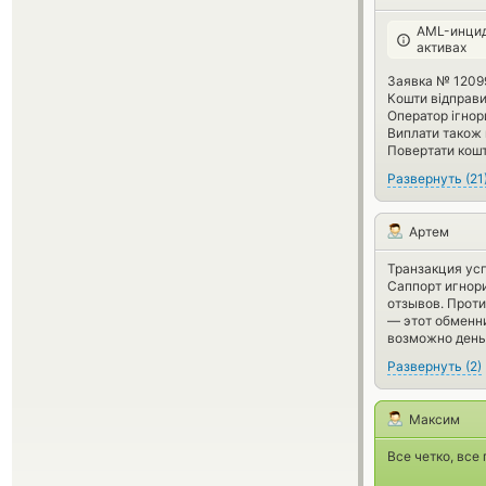
AML-инцид
активах
Заявка № 1209
Кошти відправи
Оператор ігнор
Виплати також 
Повертати кош
Развернуть
(
21
Артем
Транзакция усп
Саппорт игнори
отзывов. Проти
— этот обменни
возможно день
Развернуть
(
2
)
Максим
Все четко, все