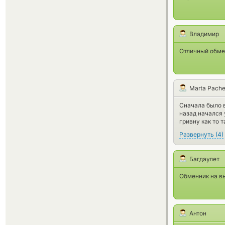
Владимир
Отличный обме
Marta Pach
Сначала было в
назад начался 
гривну как то т
Развернуть
(
4
)
Багдаулет
Обменник на вы
Антон