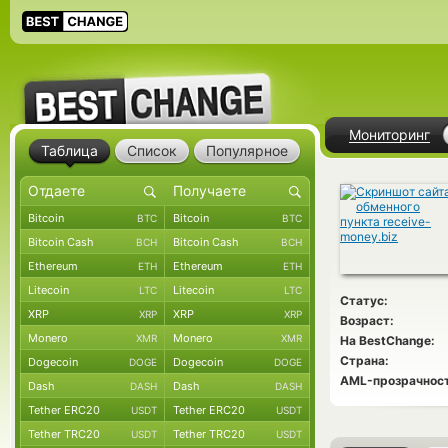
Мониторинг
Таблица
Список
Популярное
Bitcoin
Bitcoin
BTC
BTC
Bitcoin Cash
Bitcoin Cash
BCH
BCH
Ethereum
Ethereum
ETH
ETH
Litecoin
Litecoin
LTC
LTC
Статус:
XRP
XRP
XRP
XRP
Возраст:
Monero
Monero
XMR
XMR
На BestChange:
Страна:
Dogecoin
Dogecoin
DOGE
DOGE
AML-прозрачност
Dash
Dash
DASH
DASH
Tether ERC20
Tether ERC20
USDT
USDT
Tether TRC20
Tether TRC20
USDT
USDT