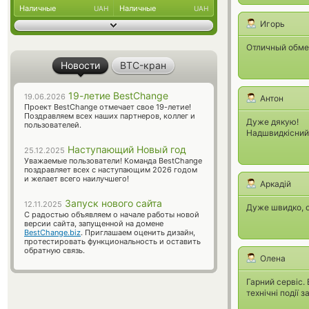
Наличные
Наличные
UAH
UAH
Игорь
Отличный обме
Новости
BTC-кран
19-летие BestChange
19.06.2026
Антон
Проект BestChange отмечает свое 19-летие!
Поздравляем всех наших партнеров, коллег и
Дуже дякую!
пользователей.
Надшвидкісний
Наступающий Новый год
25.12.2025
Уважаемые пользователи! Команда BestChange
поздравляет всех с наступающим 2026 годом
и желает всего наилучшего!
Аркадій
Запуск нового сайта
12.11.2025
Дуже швидко, о
С радостью объявляем о начале работы новой
версии сайта, запущенной на домене
BestChange.biz
. Приглашаем оценить дизайн,
протестировать функциональность и оставить
обратную связь.
Олена
Гарний сервіс.
технічні події