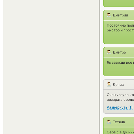
Дмитрий
Постоянно поль
быстро и прост
Дмитро
Як завжди все 
Денис
Очень глупо чт
возврата средс
Развернуть
(
1
)
Тетяна
Сервіс відмінн