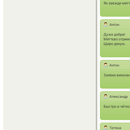
Як завжди митт
Антон
Дуже добре!
Миттєво отрима
Щиро дякую.
Антон
Заявка виконан
Александр
Быстро и чётко
Тетяна