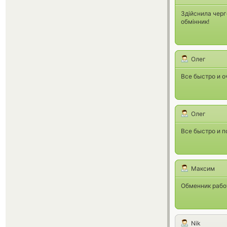
Здійснила черг
обмінник!
Олег
Все быстро и о
Олег
Все быстро и п
Максим
Обменник работ
Nik