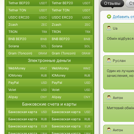
Отзывы
Ст
Tether BEP20
Tether BEP20
USDT
USDT
Tether TON
Tether TON
USDT
USDT
Добавить о
USDC ERC20
USDC ERC20
USDC
USDC
Zcash
Zcash
ZEC
ZEC
Ua
TRON
TRON
TRX
TRX
Обмін відбувся
BNB BEP20
BNB BEP20
BNB
BNB
Solana
Solana
SOL
SOL
Gram (Toncoin)
Gram (Toncoin)
GRAM
GRAM
Электронные деньги
Руслан
WebMoney
WebMoney
WMZ
WMZ
Один из лучши
ЮMoney
ЮMoney
зачисления, но
RUB
RUB
PayPal
PayPal
USD
USD
Volet
Volet
USD
USD
Alipay
Alipay
CNY
CNY
Антон
Банковские счета и карты
Миттєвий обмін
Банковская карта
Банковская карта
USD
USD
Банковская карта
Банковская карта
RUB
RUB
Банковская карта
Банковская карта
EUR
EUR
Антон
Банковская карта
Банковская карта
UAH
UAH