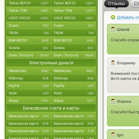
Отзывы
Ст
Tether BEP20
Tether BEP20
USDT
USDT
Tether TON
Tether TON
USDT
USDT
Добавить о
USDC ERC20
USDC ERC20
USDC
USDC
Zcash
Zcash
ZEC
ZEC
Шариф
TRON
TRON
TRX
TRX
Спасибо огромн
BNB BEP20
BNB BEP20
BNB
BNB
Solana
Solana
SOL
SOL
Gram (Toncoin)
Gram (Toncoin)
GRAM
GRAM
Электронные деньги
Владимир
WebMoney
WebMoney
WMZ
WMZ
Внимание! посл
ЮMoney
ЮMoney
фото карты на 
RUB
RUB
PayPal
PayPal
USD
USD
Volet
Volet
USD
USD
Alipay
Alipay
CNY
CNY
Марина
Банковские счета и карты
Спасибо! Быст
Банковская карта
Банковская карта
USD
USD
Банковская карта
Банковская карта
RUB
RUB
Банковская карта
Банковская карта
EUR
EUR
Igor
Банковская карта
Банковская карта
UAH
UAH