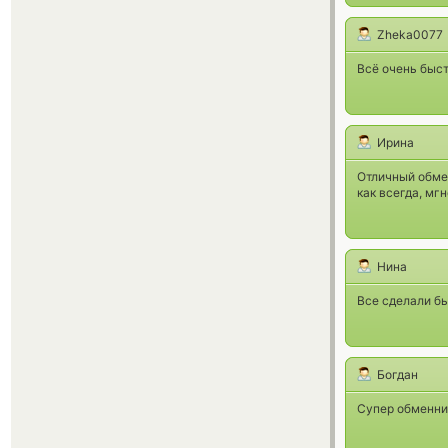
Zheka0077
Всё очень быстр
Ирина
Отличный обмен
как всегда, мг
Нина
Все сделали бы
Богдан
Супер обменник