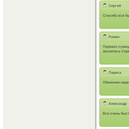
Сергей
Спасибо все бы
Роман
Перевел сумму 
звонились Серв
Лариса
Обменник наде
Александр
Все очень быст