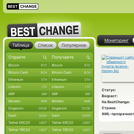
Мониторинг
Таблица
Список
Популярное
Bitcoin
Bitcoin
BTC
BTC
Bitcoin Cash
Bitcoin Cash
BCH
BCH
Ethereum
Ethereum
ETH
ETH
Litecoin
Litecoin
LTC
LTC
Статус:
XRP
XRP
XRP
XRP
Возраст:
Monero
Monero
XMR
XMR
На BestChange:
Страна:
Dogecoin
Dogecoin
DOGE
DOGE
AML-прозрачност
Dash
Dash
DASH
DASH
Tether ERC20
Tether ERC20
USDT
USDT
Tether TRC20
Tether TRC20
USDT
USDT