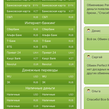
Обмениваю Perf
Банковская карта
Банковская карта
BYN
BYN
деньги появляю
Банковская карта
Банковская карта
KZT
KZT
брюки..."Спаси
СБП
СБП
RUB
RUB
Интернет-банкинг
Сбербанк
Сбербанк
RUB
RUB
Денис
Альфа-Банк
Альфа-Банк
RUB
RUB
Всё ок. Обмен 
Т-Банк
Т-Банк
RUB
RUB
ВТБ
ВТБ
RUB
RUB
Приват 24
Приват 24
UAH
UAH
Сергей
Kaspi Bank
Kaspi Bank
KZT
KZT
Revolut
Revolut
EUR
EUR
Обмен Perfect
нет досадных м
Денежные переводы
других обменн
WU
WU
USD
USD
ЗК
ЗК
RUB
RUB
Наличные деньги
Ольга
Наличные
Наличные
USD
USD
Спасибо! Все б
Наличные
Наличные
RUB
RUB
Наличные
Наличные
EUR
EUR