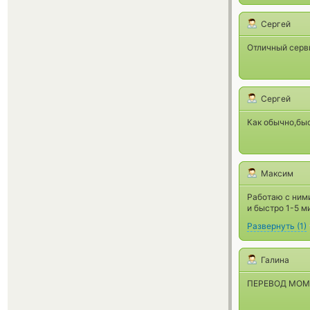
Сергей
Отличный серви
Сергей
Как обычно,быс
Максим
Работаю с ними
и быстро 1-5 ми
Развернуть
(
1
)
Галина
ПЕРЕВОД МОМЕ