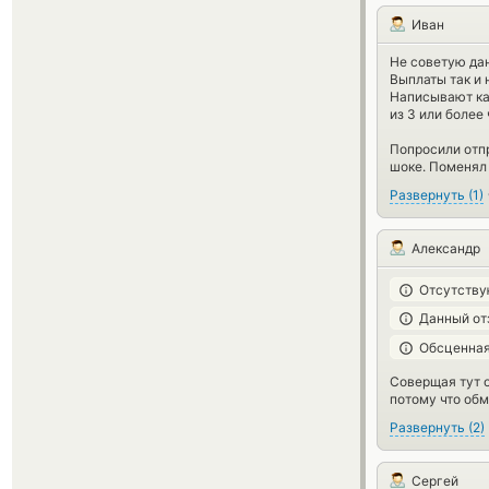
Иван
Не советую да
Выплаты так и 
Написывают каж
из 3 или более
Попросили отпр
шоке. Поменял 
Развернуть
(
1
)
Александр
Отсутству
Данный от
Обсценная
Соверщая тут о
потому что обм
Развернуть
(
2
)
Сергей