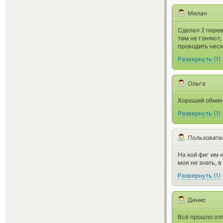
Милан
Сделал 2 перев
там не гоняют,
проводить неск
Развернуть
(
1
)
Ольга
Хороший обменн
Развернуть
(
1
)
Пользовате
На кой фиг им 
моя не знать, в
Развернуть
(
1
)
Денис
Всё прошло отл