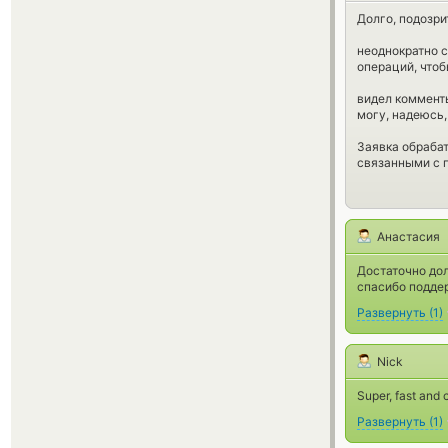
Долго, подозри
неоднократно 
операций, чтоб
видел комменты
могу, надеюсь,
Заявка обрабат
связанными с 
Анастасия
Достаточно дол
спасибо поддер
Развернуть
(
1
)
Nick
Super, fast and c
Развернуть
(
1
)