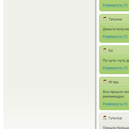
Развернуть
(
1
)
Татьяна
Деньги получил
Развернуть
(
1
)
Ed
По чуть-чуть д
Развернуть
(
1
)
Игорь
Все прошло чет
рекомендую.
Развернуть
(
1
)
Гульнур
Прошло больше 