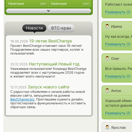
Наличные
Наличные
UAH
UAH
Работают осень
Развернуть
(
1
)
Ирина
Новости
BTC-кран
Ну как всегда,
19-летие BestChange
19.06.2026
Развернуть
(
1
)
Проект BestChange отмечает свое 19-летие!
Поздравляем всех наших партнеров, коллег и
пользователей.
Олег
Наступающий Новый год
25.12.2025
Все пришло. Р
Уважаемые пользователи! Команда BestChange
поздравляет всех с наступающим 2026 годом
Развернуть
(
1
)
и желает всего наилучшего!
Запуск нового сайта
12.11.2025
Антон
С радостью объявляем о начале работы новой
версии сайта, запущенной на домене
BestChange.biz
. Приглашаем оценить дизайн,
Хороший обменн
протестировать функциональность и оставить
остался довол
обратную связь.
Развернуть
(
1
)
Ярослав