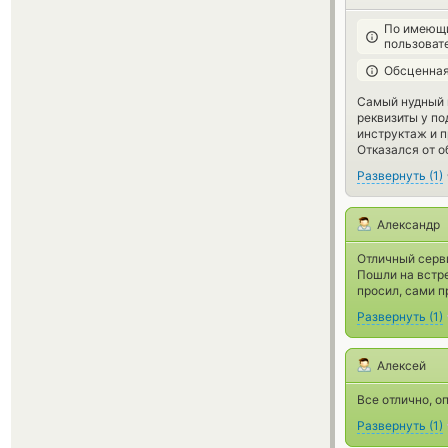
По имеющи
пользоват
Обсценная
Самый нудный 
реквизиты у п
инструктаж и п
Отказался от о
Развернуть
(
1
)
Александр
Отличный серв
Пошли на встре
просил, сами 
Развернуть
(
1
)
Алексей
Все отлично, о
Развернуть
(
1
)