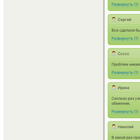
Развернуть
(
1
)
Сергей
Все сделали бы
Развернуть
(
1
)
Ссссс
Проблем никаки
Развернуть
(
1
)
Ирина
Сколько раз уж
обменник.
Развернуть
(
1
)
Николай
В какой раз пр