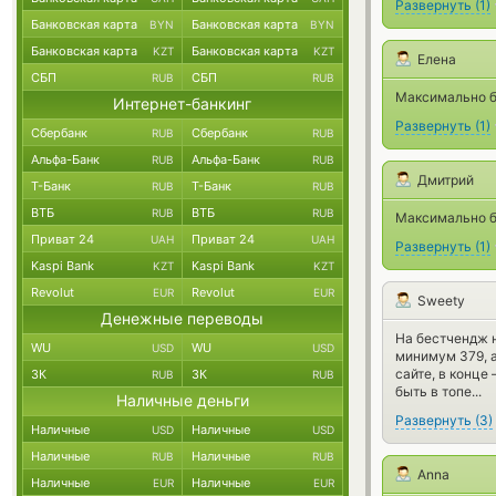
Развернуть
(
1
)
Банковская карта
Банковская карта
BYN
BYN
Банковская карта
Банковская карта
KZT
KZT
Елена
СБП
СБП
RUB
RUB
Максимально б
Интернет-банкинг
Развернуть
(
1
)
Сбербанк
Сбербанк
RUB
RUB
Альфа-Банк
Альфа-Банк
RUB
RUB
Дмитрий
Т-Банк
Т-Банк
RUB
RUB
ВТБ
ВТБ
RUB
RUB
Максимально б
Приват 24
Приват 24
UAH
UAH
Развернуть
(
1
)
Kaspi Bank
Kaspi Bank
KZT
KZT
Revolut
Revolut
EUR
EUR
Sweety
Денежные переводы
На бестчендж н
WU
WU
USD
USD
минимум 379, а
сайте, в конце
ЗК
ЗК
RUB
RUB
быть в топе...
Наличные деньги
Развернуть
(
3
)
Наличные
Наличные
USD
USD
Наличные
Наличные
RUB
RUB
Anna
Наличные
Наличные
EUR
EUR