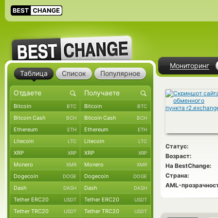
Мониторинг
Таблица
Список
Популярное
Bitcoin
Bitcoin
BTC
BTC
Bitcoin Cash
Bitcoin Cash
BCH
BCH
Ethereum
Ethereum
ETH
ETH
Litecoin
Litecoin
LTC
LTC
Статус:
XRP
XRP
XRP
XRP
Возраст:
Monero
Monero
XMR
XMR
На BestChange:
Страна:
Dogecoin
Dogecoin
DOGE
DOGE
AML-прозрачност
Dash
Dash
DASH
DASH
Tether ERC20
Tether ERC20
USDT
USDT
Tether TRC20
Tether TRC20
USDT
USDT