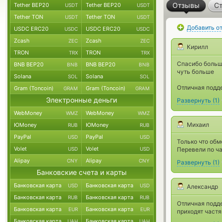
Отзывы
Ст
Tether BEP20
Tether BEP20
USDT
USDT
Tether TON
Tether TON
USDT
USDT
Добавить о
USDC ERC20
USDC ERC20
USDC
USDC
Zcash
Zcash
ZEC
ZEC
Кирилл
TRON
TRON
TRX
TRX
Спасибо больш
BNB BEP20
BNB BEP20
BNB
BNB
чуть больше
Solana
Solana
SOL
SOL
Отличная подде
Gram (Toncoin)
Gram (Toncoin)
GRAM
GRAM
Электронные деньги
Развернуть
(
1
)
WebMoney
WebMoney
WMZ
WMZ
Михаил
ЮMoney
ЮMoney
RUB
RUB
PayPal
PayPal
USD
USD
Только что обме
Volet
Volet
USD
USD
Перевели по ча
Alipay
Alipay
CNY
CNY
Развернуть
(
1
)
Банковские счета и карты
Банковская карта
Банковская карта
USD
USD
Александр
Банковская карта
Банковская карта
RUB
RUB
Отличная подде
Банковская карта
Банковская карта
EUR
EUR
приходят частя
Банковская карта
Банковская карта
UAH
UAH