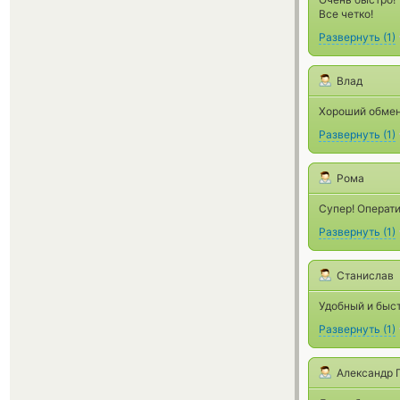
Все четко!
Развернуть
(
1
)
Влад
Хороший обменн
Развернуть
(
1
)
Рома
Супер! Операти
Развернуть
(
1
)
Станислав
Удобный и быс
Развернуть
(
1
)
Александр 