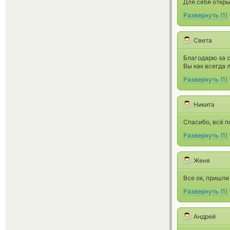
Для себя откры
Развернуть
(
1
)
Света
Благодарю за 
Вы как всегда 
Развернуть
(
1
)
Никита
Спасибо, всё п
Развернуть
(
1
)
Женя
Все ок, пришли
Развернуть
(
1
)
Андрей