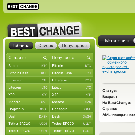
Мониторинг
Таблица
Список
Популярное
Bitcoin
Bitcoin
BTC
BTC
Bitcoin Cash
Bitcoin Cash
BCH
BCH
Ethereum
Ethereum
ETH
ETH
Litecoin
Litecoin
LTC
LTC
Статус:
XRP
XRP
XRP
XRP
Возраст:
Monero
Monero
XMR
XMR
На BestChange:
Страна:
Dogecoin
Dogecoin
DOGE
DOGE
AML-прозрачност
Dash
Dash
DASH
DASH
Tether ERC20
Tether ERC20
USDT
USDT
Tether TRC20
Tether TRC20
USDT
USDT