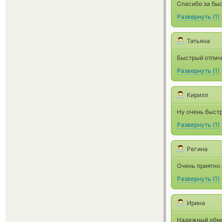
Спасибо за быс
Развернуть
(
1
)
Татьяна
Быстрый отлич
Развернуть
(
1
)
Кирилл
Ну очень быстр
Развернуть
(
1
)
Регина
Очень приятно
Развернуть
(
1
)
Ирина
Надежный обме