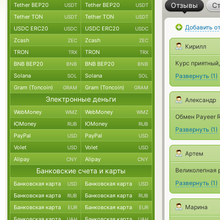
Отзывы
Ст
Tether BEP20
Tether BEP20
USDT
USDT
Tether TON
Tether TON
USDT
USDT
Добавить о
USDC ERC20
USDC ERC20
USDC
USDC
Zcash
Zcash
ZEC
ZEC
Кирилл
TRON
TRON
TRX
TRX
Курс приятный,
BNB BEP20
BNB BEP20
BNB
BNB
Solana
Solana
Развернуть
(
1
)
SOL
SOL
Gram (Toncoin)
Gram (Toncoin)
GRAM
GRAM
Электронные деньги
Александр
WebMoney
WebMoney
WMZ
WMZ
Обмен Payeer R
ЮMoney
ЮMoney
RUB
RUB
Развернуть
(
1
)
PayPal
PayPal
USD
USD
Volet
Volet
USD
USD
Артем
Alipay
Alipay
CNY
CNY
Банковские счета и карты
Великолепная р
Развернуть
(
1
)
Банковская карта
Банковская карта
USD
USD
Банковская карта
Банковская карта
RUB
RUB
Марина
Банковская карта
Банковская карта
EUR
EUR
Банковская карта
Банковская карта
UAH
UAH