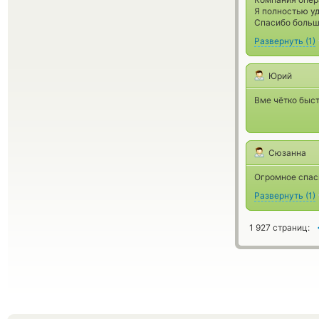
Я полностью у
Спасибо больш
Развернуть
(
1
)
Юрий
Вме чётко быст
Сюзанна
Огромное спас
Развернуть
(
1
)
1 927 страниц: