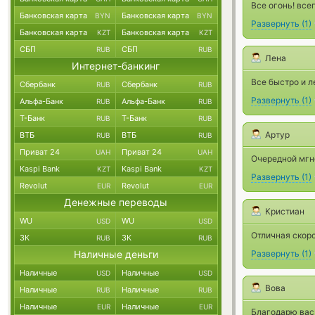
Все огонь! все
Банковская карта
Банковская карта
BYN
BYN
Развернуть
(
1
)
Банковская карта
Банковская карта
KZT
KZT
СБП
СБП
RUB
RUB
Лена
Интернет-банкинг
Все быстро и л
Сбербанк
Сбербанк
RUB
RUB
Развернуть
(
1
)
Альфа-Банк
Альфа-Банк
RUB
RUB
Т-Банк
Т-Банк
RUB
RUB
Артур
ВТБ
ВТБ
RUB
RUB
Приват 24
Приват 24
UAH
UAH
Очередной мгн
Kaspi Bank
Kaspi Bank
KZT
KZT
Развернуть
(
1
)
Revolut
Revolut
EUR
EUR
Денежные переводы
Кристиан
WU
WU
USD
USD
Отличная скоро
ЗК
ЗК
RUB
RUB
Наличные деньги
Развернуть
(
1
)
Наличные
Наличные
USD
USD
Вова
Наличные
Наличные
RUB
RUB
Наличные
Наличные
EUR
EUR
Благодарю вас,