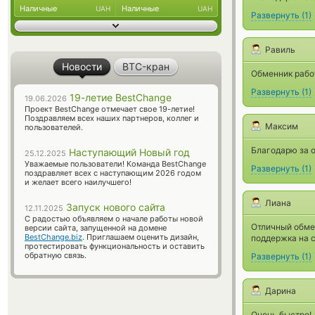
Наличные
Наличные
UAH
UAH
Развернуть
(
1
)
Равиль
Новости
BTC-кран
Обменник работ
Развернуть
(
1
)
19-летие BestChange
19.06.2026
Проект BestChange отмечает свое 19-летие!
Поздравляем всех наших партнеров, коллег и
Максим
пользователей.
Благодарю за 
Наступающий Новый год
25.12.2025
Уважаемые пользователи! Команда BestChange
Развернуть
(
1
)
поздравляет всех с наступающим 2026 годом
и желает всего наилучшего!
Лиана
Запуск нового сайта
12.11.2025
С радостью объявляем о начале работы новой
Отличный обме
версии сайта, запущенной на домене
BestChange.biz
. Приглашаем оценить дизайн,
поддержка на с
протестировать функциональность и оставить
обратную связь.
Развернуть
(
1
)
Дарина
Очень быстро!