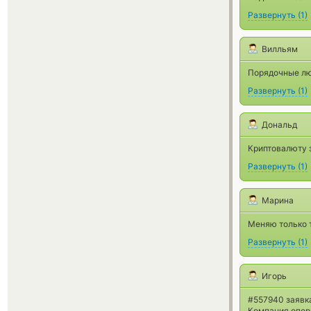
Развернуть
(
1
)
Вилльям
Порядочные лю
Развернуть
(
1
)
Дональд
Криптовалюту 
Развернуть
(
1
)
Марина
Меняю только т
Развернуть
(
1
)
Игорь
#557940 заявка
Компания опер