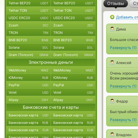
Отзывы
Ст
Tether BEP20
Tether BEP20
USDT
USDT
Tether TON
Tether TON
USDT
USDT
Добавить о
USDC ERC20
USDC ERC20
USDC
USDC
Zcash
Zcash
ZEC
ZEC
Дима
TRON
TRON
TRX
TRX
Большое спаси
BNB BEP20
BNB BEP20
BNB
BNB
Solana
Solana
Развернуть
(
1
)
SOL
SOL
Gram (Toncoin)
Gram (Toncoin)
GRAM
GRAM
Электронные деньги
Алексей
WebMoney
WebMoney
WMZ
WMZ
Очень хороший 
ЮMoney
ЮMoney
RUB
RUB
Всем рекоменд
PayPal
PayPal
USD
USD
Развернуть
(
1
)
Volet
Volet
USD
USD
Alipay
Alipay
CNY
CNY
Федор
Банковские счета и карты
Быстрый обмен
Банковская карта
Банковская карта
USD
USD
Развернуть
(
1
)
Банковская карта
Банковская карта
RUB
RUB
Банковская карта
Банковская карта
EUR
EUR
Владлен
Банковская карта
Банковская карта
UAH
UAH