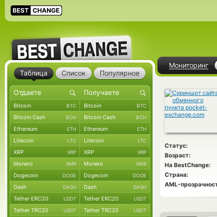
Мониторинг
Таблица
Список
Популярное
Bitcoin
Bitcoin
BTC
BTC
Bitcoin Cash
Bitcoin Cash
BCH
BCH
Ethereum
Ethereum
ETH
ETH
Litecoin
Litecoin
LTC
LTC
Статус:
XRP
XRP
XRP
XRP
Возраст:
Monero
Monero
XMR
XMR
На BestChange:
Страна:
Dogecoin
Dogecoin
DOGE
DOGE
AML-прозрачност
Dash
Dash
DASH
DASH
Tether ERC20
Tether ERC20
USDT
USDT
Tether TRC20
Tether TRC20
USDT
USDT