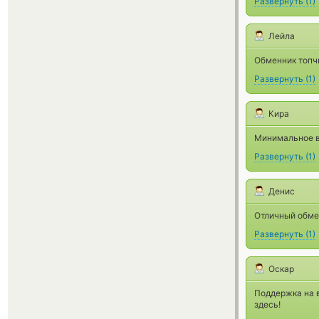
Развернуть
(
1
)
Лейла
Обменник топчи
Развернуть
(
1
)
Кира
Минимальное в
Развернуть
(
1
)
Денис
Отличный обме
Развернуть
(
1
)
Оскар
Поддержка на 
здесь!