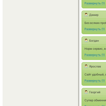
Развернуть
(
1
)
Дамир
Без всяких пр
Развернуть
(
1
)
Богдан
Норм сервис, 
Развернуть
(
1
)
Ярослав
Сайт удобный, 
Развернуть
(
1
)
Георгий
Супер обменник