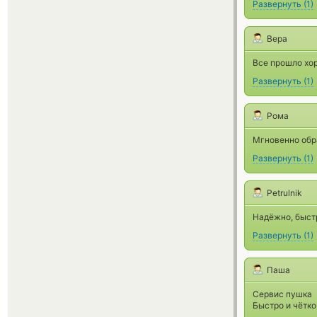
Развернуть
(
1
)
Вера
Все прошло хо
Развернуть
(
1
)
Рома
Мгновенно обр
Развернуть
(
1
)
Petrulnik
Надёжно, быст
Развернуть
(
1
)
Паша
Сервис пушка
Быстро и чётко