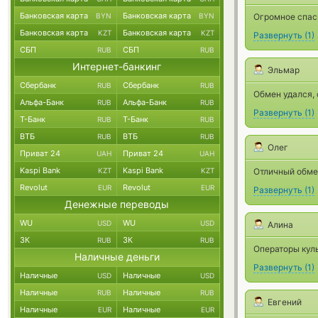
Банковская карта
Банковская карта
BYN
BYN
Огромное спас
Банковская карта
Банковская карта
KZT
KZT
Развернуть
(
1
)
СБП
СБП
RUB
RUB
Интернет-банкинг
Эльмар
Сбербанк
Сбербанк
RUB
RUB
Обмен удался, 
Альфа-Банк
Альфа-Банк
RUB
RUB
Развернуть
(
1
)
Т-Банк
Т-Банк
RUB
RUB
ВТБ
ВТБ
RUB
RUB
Олег
Приват 24
Приват 24
UAH
UAH
Kaspi Bank
Kaspi Bank
KZT
KZT
Отличный обмен
Revolut
Revolut
EUR
EUR
Развернуть
(
1
)
Денежные переводы
WU
WU
USD
USD
Алина
ЗК
ЗК
RUB
RUB
Операторы куль
Наличные деньги
Развернуть
(
1
)
Наличные
Наличные
USD
USD
Наличные
Наличные
RUB
RUB
Евгений
Наличные
Наличные
EUR
EUR