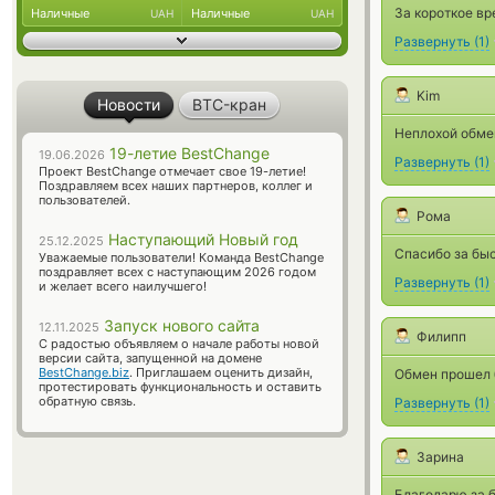
За короткое вр
Наличные
Наличные
UAH
UAH
Развернуть
(
1
)
Kim
Новости
BTC-кран
Неплохой обмен
19-летие BestChange
19.06.2026
Развернуть
(
1
)
Проект BestChange отмечает свое 19-летие!
Поздравляем всех наших партнеров, коллег и
пользователей.
Рома
Наступающий Новый год
25.12.2025
Спасибо за бы
Уважаемые пользователи! Команда BestChange
поздравляет всех с наступающим 2026 годом
Развернуть
(
1
)
и желает всего наилучшего!
Запуск нового сайта
12.11.2025
Филипп
С радостью объявляем о начале работы новой
версии сайта, запущенной на домене
BestChange.biz
. Приглашаем оценить дизайн,
Обмен прошел 
протестировать функциональность и оставить
обратную связь.
Развернуть
(
1
)
Зарина
Благодарю за 