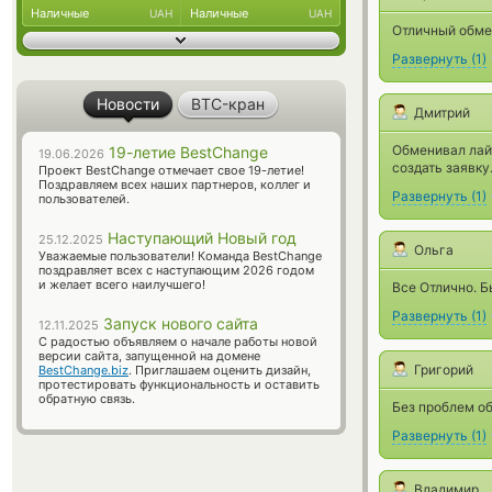
Наличные
Наличные
UAH
UAH
Отличный обмен
Развернуть
(
1
)
Новости
BTC-кран
Дмитрий
Обменивал лай
19-летие BestChange
19.06.2026
создать заявку
Проект BestChange отмечает свое 19-летие!
Поздравляем всех наших партнеров, коллег и
Развернуть
(
1
)
пользователей.
Наступающий Новый год
25.12.2025
Ольга
Уважаемые пользователи! Команда BestChange
поздравляет всех с наступающим 2026 годом
и желает всего наилучшего!
Все Отлично. Б
Развернуть
(
1
)
Запуск нового сайта
12.11.2025
С радостью объявляем о начале работы новой
версии сайта, запущенной на домене
Григорий
BestChange.biz
. Приглашаем оценить дизайн,
протестировать функциональность и оставить
обратную связь.
Без проблем об
Развернуть
(
1
)
Владимир