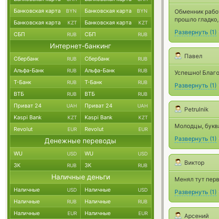
Банковская карта
Банковская карта
BYN
BYN
Обменник рабо
прошло гладко,
Банковская карта
Банковская карта
KZT
KZT
Развернуть
(
1
)
СБП
СБП
RUB
RUB
Интернет-банкинг
Павел
Сбербанк
Сбербанк
RUB
RUB
Альфа-Банк
Альфа-Банк
RUB
RUB
Успешно! Благ
Т-Банк
Т-Банк
RUB
RUB
Развернуть
(
1
)
ВТБ
ВТБ
RUB
RUB
Приват 24
Приват 24
UAH
UAH
Petrulnik
Kaspi Bank
Kaspi Bank
KZT
KZT
Молодцы, буква
Revolut
Revolut
EUR
EUR
Развернуть
(
1
)
Денежные переводы
WU
WU
USD
USD
Виктор
ЗК
ЗК
RUB
RUB
Наличные деньги
Менял тут перв
Наличные
Наличные
USD
USD
Развернуть
(
1
)
Наличные
Наличные
RUB
RUB
Наличные
Наличные
EUR
EUR
Арсений