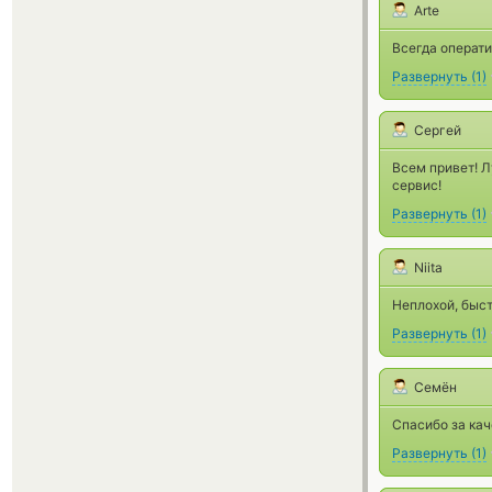
Arte
Всегда операти
Развернуть
(
1
)
Сергей
Всем привет! Л
сервис!
Развернуть
(
1
)
Niita
Неплохой, быст
Развернуть
(
1
)
Семён
Спасибо за кач
Развернуть
(
1
)