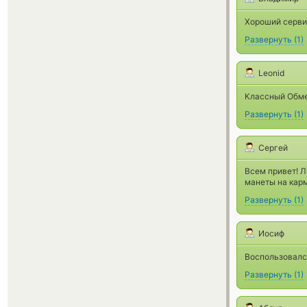
Хороший сервис
Развернуть
(
1
)
Leonid
Классный Обме
Развернуть
(
1
)
Сергей
Всем привет! Л
манеты на кар
Развернуть
(
1
)
Иосиф
Воспользовался
Развернуть
(
1
)