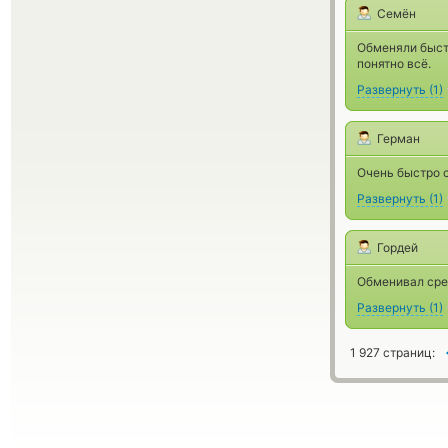
Семён
Обменяли быстр
понятно всё.
Развернуть
(
1
)
Герман
Очень быстро с
Развернуть
(
1
)
Гордей
Обменивал сред
Развернуть
(
1
)
1 927 страниц: