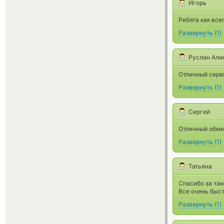
Игорь
Ребята как все
Развернуть
(
1
)
Руслан Али
Отличный серви
Развернуть
(
1
)
Сергей
Отличный обме
Развернуть
(
1
)
Татьяна
Спасибо за так
Все очень быст
Развернуть
(
1
)