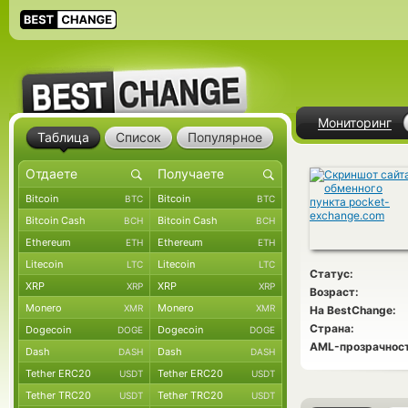
Мониторинг
Таблица
Список
Популярное
Bitcoin
Bitcoin
BTC
BTC
Bitcoin Cash
Bitcoin Cash
BCH
BCH
Ethereum
Ethereum
ETH
ETH
Litecoin
Litecoin
LTC
LTC
Статус:
XRP
XRP
XRP
XRP
Возраст:
Monero
Monero
XMR
XMR
На BestChange:
Страна:
Dogecoin
Dogecoin
DOGE
DOGE
AML-прозрачност
Dash
Dash
DASH
DASH
Tether ERC20
Tether ERC20
USDT
USDT
Tether TRC20
Tether TRC20
USDT
USDT