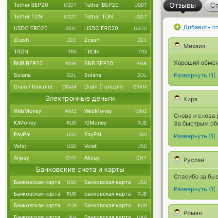
Отзывы
Ст
Tether BEP20
Tether BEP20
USDT
USDT
Tether TON
Tether TON
USDT
USDT
Добавить о
USDC ERC20
USDC ERC20
USDC
USDC
Zcash
Zcash
ZEC
ZEC
Михаил
TRON
TRON
TRX
TRX
Хороший обменн
BNB BEP20
BNB BEP20
BNB
BNB
Solana
Solana
Развернуть
(
1
)
SOL
SOL
Gram (Toncoin)
Gram (Toncoin)
GRAM
GRAM
Электронные деньги
Кира
WebMoney
WebMoney
WMZ
WMZ
Снова и снова 
ЮMoney
ЮMoney
RUB
RUB
За быстрым об
PayPal
PayPal
USD
USD
Развернуть
(
1
)
Volet
Volet
USD
USD
Alipay
Alipay
CNY
CNY
Руслан
Банковские счета и карты
Спасибо за бы
Банковская карта
Банковская карта
USD
USD
Развернуть
(
1
)
Банковская карта
Банковская карта
RUB
RUB
Банковская карта
Банковская карта
EUR
EUR
Роман
Банковская карта
Банковская карта
UAH
UAH