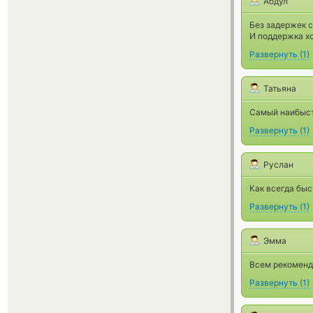
Абдул
Без задержек 
И поддержка х
Развернуть
(
1
)
Татьяна
Самый наибыст
Развернуть
(
1
)
Руслан
Как всегда быс
Развернуть
(
1
)
Эмма
Всем рекоменд
Развернуть
(
1
)