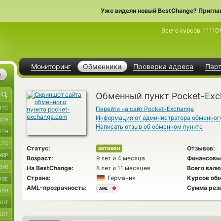
Уже видели новый BestChange? Пригла
Всего курсов:
11110
Мониторинг
Обменники
Проверка адреса
Пар
е
Обменный пункт Pocket-Ex
BTC
Перейти на сайт Pocket-Exchange
Информация от администратора обменног
BCH
Написать отзыв об обменном пункте
ETH
LTC
Статус:
Отзывов:
активен
XRP
Возраст:
9 лет и 4 месяца
Финансовы
XMR
На BestChange:
8 лет и 11 месяцев
Всего валю
Страна:
Германия
Курсов обм
OGE
AML-прозрачность:
Сумма рез
AML
ASH
SDT
SDT