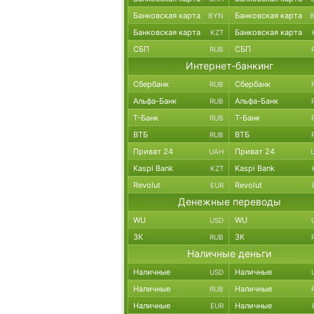
Банковская карта
Банковская карта
BYN
Банковская карта
Банковская карта
KZT
СБП
СБП
RUB
Интернет-банкинг
Сбербанк
Сбербанк
RUB
Альфа-Банк
Альфа-Банк
RUB
Т-Банк
Т-Банк
RUB
ВТБ
ВТБ
RUB
Приват 24
Приват 24
UAH
Kaspi Bank
Kaspi Bank
KZT
Revolut
Revolut
EUR
Денежные переводы
WU
WU
USD
ЗК
ЗК
RUB
Наличные деньги
Наличные
Наличные
USD
Наличные
Наличные
RUB
Наличные
Наличные
EUR