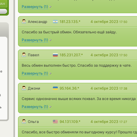
UAH
Развернуть
(
1
)
Александр
181.23.135.*
4 октября 2023
17:50
Спасибо за быстрый обмен. Обязательно ещё зайду.
Развернуть
(
1
)
Павел
185.231.207.*
4 октября 2023
17:50
Весь обмен выполнен быстро. Спасибо за поддержку в чате.
ge
Развернуть
(
1
)
Джони
95.164.36.*
4 октября 2023
17:38
й
Сервис однозначно выше всяких похвал. За все время никогда
Развернуть
(
1
)
ь
Ольга
94.131.109.*
4 октября 2023
17:27
Спасибо, все быстро обменяли по выгодному курсу! Прошло где