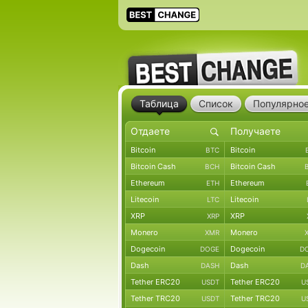
Таблица
Список
Популярно
Bitcoin
Bitcoin
BTC
Bitcoin Cash
Bitcoin Cash
BCH
Ethereum
Ethereum
ETH
Litecoin
Litecoin
LTC
XRP
XRP
XRP
Monero
Monero
XMR
Dogecoin
Dogecoin
DOGE
D
Dash
Dash
DASH
D
Tether ERC20
Tether ERC20
USDT
U
Tether TRC20
Tether TRC20
USDT
U