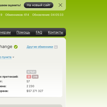
На новый сайт
шаем оценить!
19
Обменников:
614
Обновление:
04:05:33
тнерам
Помощь
FAQ
Контакты
change
Другие обменники
о пункта
57521
х претензий:
0
316
т:
57
ена:
2 230
ервов:
$57 271 327