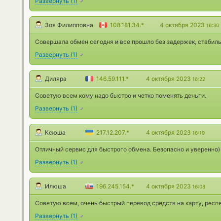
Развернуть
(
1
)
Зоя Филипповна
108.181.34.*
4 октября 2023
16:30
Совершала обмен сегодня и все прошло без задержек, стабил
Развернуть
(
1
)
Диляра
146.59.111.*
4 октября 2023
16:22
Советую всем кому надо быстро и четко поменять деньги.
Развернуть
(
1
)
Ксюша
217.12.207.*
4 октября 2023
16:19
Отличный сервис для быстрого обмена. Безопасно и уверенно)
Развернуть
(
1
)
Илюша
196.245.154.*
4 октября 2023
16:08
Советую всем, очень быстрый перевод средств на карту, респе
Развернуть
(
1
)