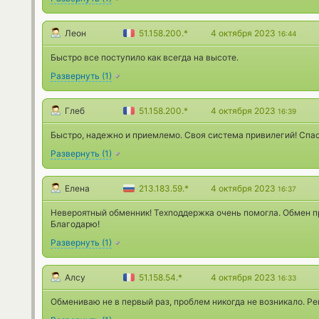
Леон
51.158.200.*
4 октября 2023
16:44
Быстро все поступило как всегда на высоте.
Развернуть
(
1
)
Глеб
51.158.200.*
4 октября 2023
16:39
Быстро, надежно и приемлемо. Своя система привилегий! Спа
Развернуть
(
1
)
Елена
213.183.59.*
4 октября 2023
16:37
Невероятный обменник! Техподдержка очень помогла. Обмен 
Благодарю!
Развернуть
(
1
)
Алсу
51.158.54.*
4 октября 2023
16:33
Обмениваю не в первый раз, проблем никогда не возникало. Р