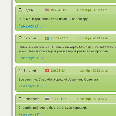
Вадим
196.240.0.*
4 октября 2023
15:51
Очень быстро, спасибо за помощь оператору.
Развернуть
(
1
)
Виталий
77.111.244.*
4 октября 2023
15:29
Отличный обменник. С Юмани на карту Моно деньги залетели за
всем. Пользуюсь второй раз и второй раз все без проблем.
Развернуть
(
1
)
Виталий
139.28.4.*
4 октября 2023
15:28
Все отлично. Спасибо. Хороший обменник. Советую.
Развернуть
(
1
)
Елизавета
5.144.117.*
4 октября 2023
15:17
Спасибо, всё очень быстро! И курс хороший.
Развернуть
(
1
)