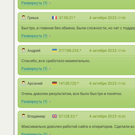
Развернуть
(
1
)
Гриша
37.59.21.*
4 октября 2023
17:09
Быстро, а главное без обмана. Были сложности, но чат с подд
Развернуть
(
1
)
Андрей
217.199.235.*
4 октября 2023
17:04
Спасибо, все сработало моментально.
Развернуть
(
1
)
Арсений
141.95.125.*
4 октября 2023
17:00
Очень доволен результатом, все было быстро и понятно.
Развернуть
(
1
)
Владимир
57.128.32.*
4 октября 2023
16:50
Максимально доволен работой сайта и операторов. Сделали вс
Развернуть
(
1
)