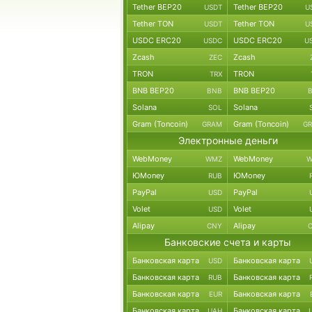
Tether BEP20
Tether BEP20
USDT
U
Tether TON
Tether TON
USDT
U
USDC ERC20
USDC ERC20
USDC
U
Zcash
Zcash
ZEC
TRON
TRON
TRX
BNB BEP20
BNB BEP20
BNB
Solana
Solana
SOL
Gram (Toncoin)
Gram (Toncoin)
GRAM
G
Электронные деньги
WebMoney
WebMoney
WMZ
W
ЮMoney
ЮMoney
RUB
PayPal
PayPal
USD
Volet
Volet
USD
Alipay
Alipay
CNY
Банковские счета и карты
Банковская карта
Банковская карта
USD
Банковская карта
Банковская карта
RUB
Банковская карта
Банковская карта
EUR
Банковская карта
Банковская карта
UAH