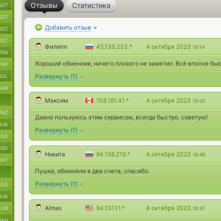
Отзывы
Статистика
SDT
SDT
Добавить отзыв
SDC
ZEC
Филипп
45.135.233.*
4 октября 2023
19:14
TRX
Хороший обменник, ничего плохого не заметил. Всё вполне быс
BNB
Развернуть
(
1
)
SOL
RAM
Максим
108.181.41.*
4 октября 2023
19:00
MZ
Давно пользуюсь этим сервисом, всегда быстро, советую!
RUB
Развернуть
(
1
)
USD
USD
Никита
94.158.219.*
4 октября 2023
18:49
CNY
Пушка, обменяли в два счета, спасибо.
Развернуть
(
1
)
USD
RUB
Almas
94.131.11.*
4 октября 2023
EUR
18:47
UAH