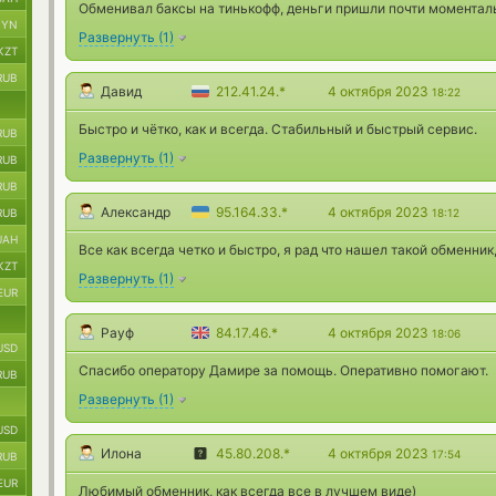
Обменивал баксы на тинькофф, деньги пришли почти моменталь
BYN
Развернуть
(
1
)
KZT
RUB
Давид
212.41.24.*
4 октября 2023
18:22
Быстро и чётко, как и всегда. Стабильный и быстрый сервис.
RUB
Развернуть
(
1
)
RUB
RUB
Александр
95.164.33.*
4 октября 2023
RUB
18:12
UAH
Все как всегда четко и быстро, я рад что нашел такой обменник
KZT
Развернуть
(
1
)
EUR
Рауф
84.17.46.*
4 октября 2023
18:06
USD
Спасибо оператору Дамире за помощь. Оперативно помогают.
RUB
Развернуть
(
1
)
USD
Илона
45.80.208.*
4 октября 2023
17:54
RUB
EUR
Любимый обменник, как всегда все в лучшем виде)