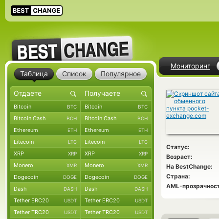
Мониторинг
Таблица
Список
Популярное
Bitcoin
Bitcoin
BTC
BTC
Bitcoin Cash
Bitcoin Cash
BCH
BCH
Ethereum
Ethereum
ETH
ETH
Litecoin
Litecoin
LTC
LTC
Статус:
XRP
XRP
XRP
XRP
Возраст:
Monero
Monero
XMR
XMR
На BestChange:
Страна:
Dogecoin
Dogecoin
DOGE
DOGE
AML-прозрачност
Dash
Dash
DASH
DASH
Tether ERC20
Tether ERC20
USDT
USDT
Tether TRC20
Tether TRC20
USDT
USDT