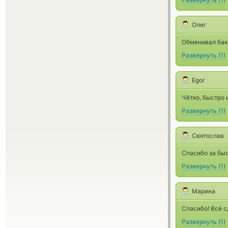
Олег
Обменивал бакс
Развернуть
(
1
)
Egor
Чётко, быстро 
Развернуть
(
1
)
Святослав
Спасибо за бы
Развернуть
(
1
)
Марина
Спасибо! Всё с
Развернуть
(
1
)