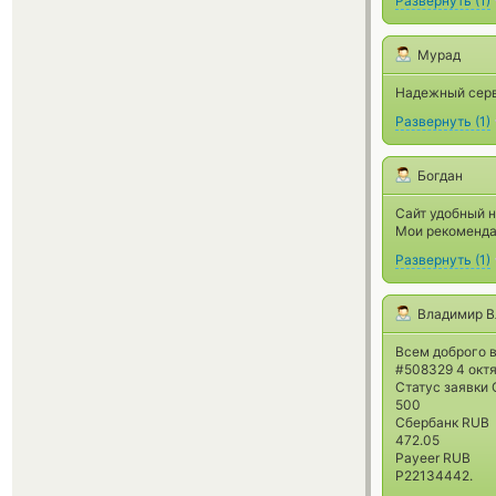
Развернуть
(
1
)
Мурад
Надежный серв
Развернуть
(
1
)
Богдан
Сайт удобный н
Мои рекоменда
Развернуть
(
1
)
Владимир В
Всем доброго 
#508329 4 октя
Cтатус заявки
500
Сбербанк RUB
472.05
Payeer RUB
P22134442.