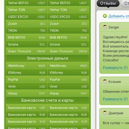
Отзывы
Ст
Tether BEP20
Tether BEP20
USDT
USDT
Tether TON
Tether TON
USDT
USDT
Добавить о
USDC ERC20
USDC ERC20
USDC
USDC
Zcash
Zcash
ZEC
ZEC
Sergei
TRON
TRON
TRX
TRX
Здравствуйте!
BNB BEP20
BNB BEP20
BNB
BNB
Восхищаюсь ра
Solana
Solana
SOL
SOL
Всё моментальн
Команде респе
Gram (Toncoin)
Gram (Toncoin)
GRAM
GRAM
Всем рекоменд
Электронные деньги
Спасибо!
WebMoney
WebMoney
WMZ
WMZ
Развернуть
(
1
)
ЮMoney
ЮMoney
RUB
RUB
PayPal
PayPal
USD
USD
Ксения
Volet
Volet
USD
USD
Обменник отлич
Alipay
Alipay
CNY
CNY
Развернуть
(
1
)
Банковские счета и карты
Банковская карта
Банковская карта
USD
USD
Дмитрий
Банковская карта
Банковская карта
RUB
RUB
Банковская карта
Банковская карта
EUR
EUR
Все супер — ка
Банковская карта
Банковская карта
UAH
UAH