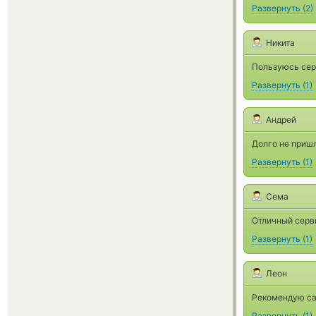
Развернуть
(
2
)
Никита
Пользуюсь серв
Развернуть
(
1
)
Андрей
Долго не приш
Развернуть
(
1
)
Сема
Отличный серви
Развернуть
(
1
)
Леон
Рекомендую са
Развернуть
(
1
)