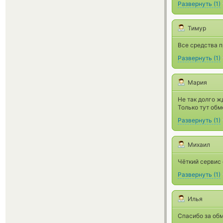
Развернуть
(
1
)
Тимур
Все средства п
Развернуть
(
1
)
Мария
Не так долго ж
Только тут об
Развернуть
(
1
)
Михаил
Чёткий сервис
Развернуть
(
1
)
Илья
Спасибо за обм