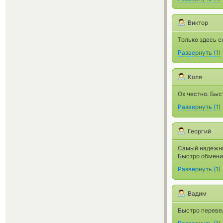
Виктор
Только здесь с
Развернуть
(
1
)
Коля
Ох честно. Быс
Развернуть
(
1
)
Георгий
Самый надежны
Быстро обмени
Развернуть
(
1
)
Вадим
Быстро перевел