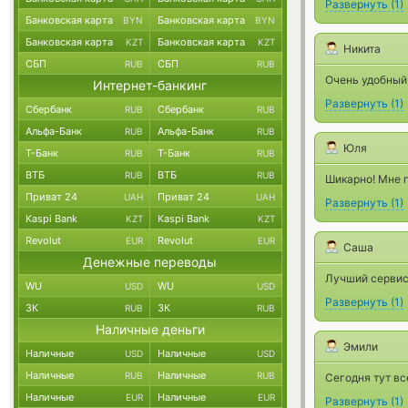
Развернуть
(
1
)
Банковская карта
Банковская карта
BYN
BYN
Банковская карта
Банковская карта
KZT
KZT
Никита
СБП
СБП
RUB
RUB
Очень удобный 
Интернет-банкинг
Развернуть
(
1
)
Сбербанк
Сбербанк
RUB
RUB
Альфа-Банк
Альфа-Банк
RUB
RUB
Юля
Т-Банк
Т-Банк
RUB
RUB
ВТБ
ВТБ
RUB
RUB
Шикарно! Мне 
Приват 24
Приват 24
UAH
UAH
Развернуть
(
1
)
Kaspi Bank
Kaspi Bank
KZT
KZT
Revolut
Revolut
EUR
EUR
Саша
Денежные переводы
Лучший сервис,
WU
WU
USD
USD
Развернуть
(
1
)
ЗК
ЗК
RUB
RUB
Наличные деньги
Эмили
Наличные
Наличные
USD
USD
Наличные
Наличные
RUB
RUB
Сегодня тут вс
Наличные
Наличные
EUR
EUR
Развернуть
(
1
)