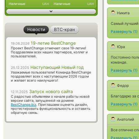
Наличные
Наличные
UAH
UAH
Никита
Самый лучший 
Новости
BTC-кран
Развернуть
(
1
)
19-летие BestChange
19.06.2026
Юра
Проект BestChange отмечает свое 19-летие!
Поздравляем всех наших партнеров, коллег и
пользователей.
Постоянно пол
команде.
Наступающий Новый год
25.12.2025
Развернуть
(
1
)
Уважаемые пользователи! Команда BestChange
поздравляет всех с наступающим 2026 годом
и желает всего наилучшего!
Федор
Запуск нового сайта
12.11.2025
Благодарю за с
С радостью объявляем о начале работы новой
версии сайта, запущенной на домене
Развернуть
(
1
)
BestChange.biz
. Приглашаем оценить дизайн,
протестировать функциональность и оставить
обратную связь.
Анатолий
Все отлично сп
Развернуть
(
1
)