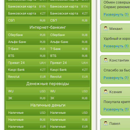
Обмен соверши
Банковская карта
Банковская карта
BYN
BYN
Сервис рекоме
Банковская карта
Банковская карта
KZT
KZT
Развернуть
(
1
)
СБП
СБП
RUB
RUB
Интернет-банкинг
Михаил
Сбербанк
Сбербанк
RUB
RUB
Удобный и хоро
Альфа-Банк
Альфа-Банк
RUB
RUB
Развернуть
(
1
)
Т-Банк
Т-Банк
RUB
RUB
ВТБ
ВТБ
RUB
RUB
Константин
Приват 24
Приват 24
UAH
UAH
Kaspi Bank
Kaspi Bank
KZT
KZT
Спасибо за бы
Revolut
Revolut
EUR
EUR
Развернуть
(
1
)
Денежные переводы
WU
WU
USD
USD
Ксения
ЗК
ЗК
RUB
RUB
Покупала крипт
Наличные деньги
Развернуть
(
1
)
Наличные
Наличные
USD
USD
Наличные
Наличные
RUB
RUB
Павел
Наличные
Наличные
EUR
EUR