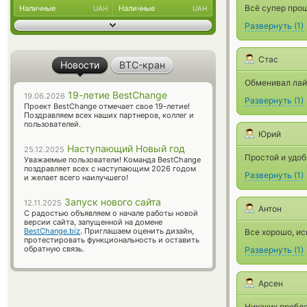
Всё супер прош
Наличные
Наличные
UAH
UAH
Развернуть
(
1
)
Стас
Новости
BTC-кран
Обменивал лайт
19-летие BestChange
19.06.2026
Развернуть
(
1
)
Проект BestChange отмечает свое 19-летие!
Поздравляем всех наших партнеров, коллег и
пользователей.
Юрий
Наступающий Новый год
25.12.2025
Простой и удоб
Уважаемые пользователи! Команда BestChange
поздравляет всех с наступающим 2026 годом
Развернуть
(
1
)
и желает всего наилучшего!
Запуск нового сайта
12.11.2025
Антон
С радостью объявляем о начале работы новой
версии сайта, запущенной на домене
BestChange.biz
. Приглашаем оценить дизайн,
Все хорошо, ис
протестировать функциональность и оставить
обратную связь.
Развернуть
(
1
)
Арсен
Никаких пробле