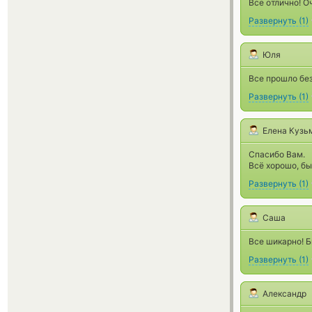
Все отлично! О
Развернуть
(
1
)
Юля
Все прошло без
Развернуть
(
1
)
Елена Кузь
Спасибо Вам.
Всё хорошо, бы
Развернуть
(
1
)
Саша
Все шикарно! Б
Развернуть
(
1
)
Александр