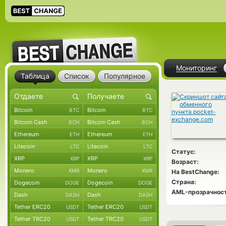
Мониторинг
Таблица
Список
Популярное
Bitcoin
Bitcoin
BTC
BTC
Bitcoin Cash
Bitcoin Cash
BCH
BCH
Ethereum
Ethereum
ETH
ETH
Litecoin
Litecoin
LTC
LTC
Статус:
XRP
XRP
XRP
XRP
Возраст:
Monero
Monero
XMR
XMR
На BestChange:
Страна:
Dogecoin
Dogecoin
DOGE
DOGE
AML-прозрачност
Dash
Dash
DASH
DASH
Tether ERC20
Tether ERC20
USDT
USDT
Tether TRC20
Tether TRC20
USDT
USDT