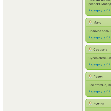
респект. Моло
Развернуть
(
1
)
Макс
Спасибо больш
Развернуть
(
1
)
Светлана
Супер обменник
Развернуть
(
1
)
Павел
Все отлично, м
Развернуть
(
1
)
Ксения