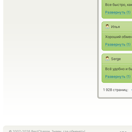
Все быстро, ка
Развернуть
(
1
)
Илья
Хороший обмен
Развернуть
(
1
)
Serge
Всё удобно и б
Развернуть
(
1
)
1 928 страниц:
© 2007-2026 BestChange. Знаем, где обменять!