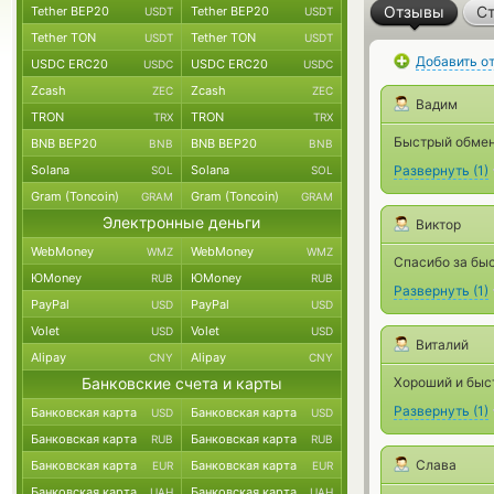
Отзывы
Ст
Tether BEP20
Tether BEP20
USDT
USDT
Tether TON
Tether TON
USDT
USDT
Добавить о
USDC ERC20
USDC ERC20
USDC
USDC
Zcash
Zcash
ZEC
ZEC
Вадим
TRON
TRON
TRX
TRX
Быстрый обмен 
BNB BEP20
BNB BEP20
BNB
BNB
Solana
Solana
Развернуть
(
1
)
SOL
SOL
Gram (Toncoin)
Gram (Toncoin)
GRAM
GRAM
Электронные деньги
Виктор
WebMoney
WebMoney
WMZ
WMZ
Спасибо за быс
ЮMoney
ЮMoney
RUB
RUB
Развернуть
(
1
)
PayPal
PayPal
USD
USD
Volet
Volet
USD
USD
Виталий
Alipay
Alipay
CNY
CNY
Банковские счета и карты
Хороший и быст
Развернуть
(
1
)
Банковская карта
Банковская карта
USD
USD
Банковская карта
Банковская карта
RUB
RUB
Слава
Банковская карта
Банковская карта
EUR
EUR
Банковская карта
Банковская карта
UAH
UAH