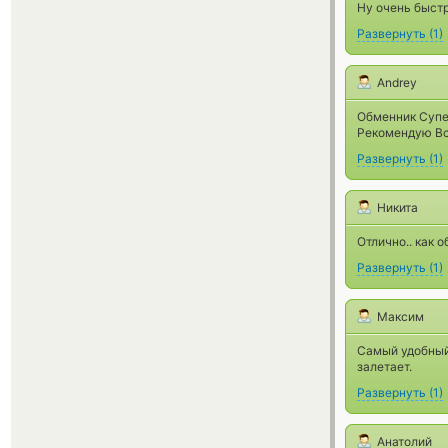
Ну очень быстр
Развернуть
(
1
)
Andrey
Обменник Супе
Рекомендую Вс
Развернуть
(
1
)
Никита
Отлично.. как 
Развернуть
(
1
)
Максим
Самый удобный 
залетает.
Развернуть
(
1
)
Анатолий