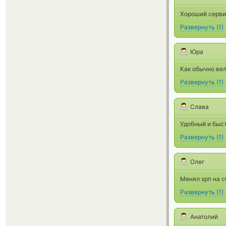
Хороший сервис
Развернуть
(
1
)
Юра
Как обычно ве
Развернуть
(
1
)
Слава
Удобный и быс
Развернуть
(
1
)
Олег
Менял хрп на с
Развернуть
(
1
)
Анатолий