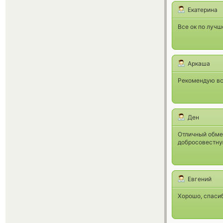
Екатерина
Все ок по лучш
Аркаша
Рекомендую вс
Ден
Отличный обме
добросовестну
Евгений
Хорошо, спасиб