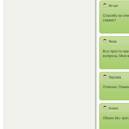
Игнат
Спасибо за опе
сервис!
Яков
Все просто пр
вопросы. Мне 
Эдуард
Отлично. Поме
Алекс
Обмен btc-qiwi