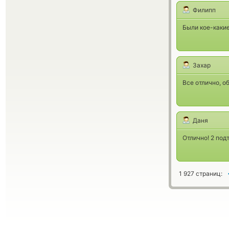
Филипп
Были кое-какие
Захар
Все отлично, о
Даня
Отлично! 2 под
1 927 страниц: