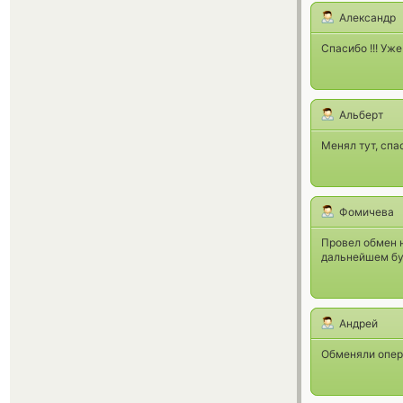
Александр
Спасибо !!! Уже
Альберт
Менял тут, спа
Фомичева
Провел обмен н
дальнейшем буд
Андрей
Обменяли опера