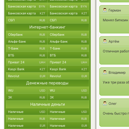
Банковская карта
Банковская карта
BYN
BYN
Герман
Банковская карта
Банковская карта
KZT
KZT
Менял биткоин 
СБП
СБП
RUB
RUB
Интернет-банкинг
Сбербанк
Сбербанк
RUB
RUB
Артём
Альфа-Банк
Альфа-Банк
RUB
RUB
Т-Банк
Т-Банк
RUB
RUB
Отличная работ
ВТБ
ВТБ
RUB
RUB
Приват 24
Приват 24
UAH
UAH
Kaspi Bank
Kaspi Bank
KZT
KZT
Владимир
Revolut
Revolut
EUR
EUR
Уже три раза о
Денежные переводы
WU
WU
USD
USD
ЗК
ЗК
RUB
RUB
Олег
Наличные деньги
Наличные
Наличные
USD
USD
Очень быстро п
Наличные
Наличные
RUB
RUB
Наличные
Наличные
EUR
EUR