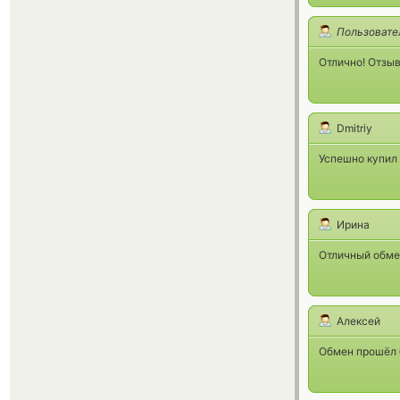
Пользовате
Отлично! Отзы
Dmitriy
Успешно купил
Ирина
Отличный обме
Алексей
Обмен прошёл 