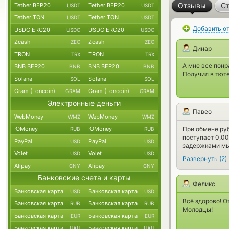
Отзывы
Ст
Tether BEP20
Tether BEP20
USDT
USDT
Tether TON
Tether TON
USDT
USDT
Добавить о
USDC ERC20
USDC ERC20
USDC
USDC
Zcash
Zcash
ZEC
ZEC
Динар
TRON
TRON
TRX
TRX
А мне все понр
BNB BEP20
BNB BEP20
BNB
BNB
Получил в тюте
Solana
Solana
SOL
SOL
Gram (Toncoin)
Gram (Toncoin)
GRAM
GRAM
Электронные деньги
Павео
WebMoney
WebMoney
WMZ
WMZ
ЮMoney
ЮMoney
При обмене руб
RUB
RUB
поступает 0,00
PayPal
PayPal
USD
USD
задержками мы
Volet
Volet
USD
USD
Развернуть
(
2
)
Alipay
Alipay
CNY
CNY
Банковские счета и карты
Феликс
Банковская карта
Банковская карта
USD
USD
Всё здорово! О
Банковская карта
Банковская карта
RUB
RUB
Молодцы!
Банковская карта
Банковская карта
EUR
EUR
Банковская карта
Банковская карта
UAH
UAH