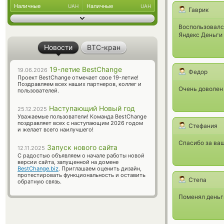
Наличные
Наличные
UAH
UAH
Гаврик
Воспользовался
Яндекс Деньги
Новости
BTC-кран
19-летие BestChange
19.06.2026
Федор
Проект BestChange отмечает свое 19-летие!
Поздравляем всех наших партнеров, коллег и
Очень доволен
пользователей.
Наступающий Новый год
25.12.2025
Уважаемые пользователи! Команда BestChange
поздравляет всех с наступающим 2026 годом
Стефания
и желает всего наилучшего!
Спасибо за ваш
Запуск нового сайта
12.11.2025
С радостью объявляем о начале работы новой
версии сайта, запущенной на домене
BestChange.biz
. Приглашаем оценить дизайн,
протестировать функциональность и оставить
Степа
обратную связь.
Поменял деньги