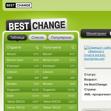
Мониторинг
Таблица
Список
Популярное
Bitcoin
Bitcoin
BTC
BTC
Bitcoin Cash
Bitcoin Cash
BCH
BCH
Ethereum
Ethereum
ETH
ETH
Litecoin
Litecoin
LTC
LTC
Статус:
XRP
XRP
XRP
XRP
Возраст:
Monero
Monero
XMR
XMR
На BestChange:
Страна:
Dogecoin
Dogecoin
DOGE
DOGE
AML-прозрачност
Dash
Dash
DASH
DASH
Tether ERC20
Tether ERC20
USDT
USDT
Tether TRC20
Tether TRC20
USDT
USDT