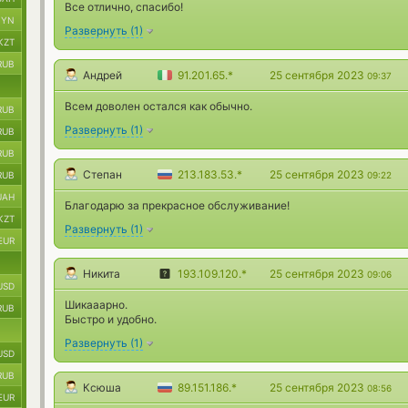
Все отлично, спасибо!
BYN
Развернуть
(
1
)
KZT
RUB
Андрей
91.201.65.*
25 сентября 2023
09:37
Всем доволен остался как обычно.
RUB
Развернуть
(
1
)
RUB
RUB
Степан
213.183.53.*
25 сентября 2023
RUB
09:22
UAH
Благодарю за прекрасное обслуживание!
KZT
Развернуть
(
1
)
EUR
Никита
193.109.120.*
25 сентября 2023
09:06
USD
Шикааарно.
RUB
Быстро и удобно.
Развернуть
(
1
)
USD
RUB
Ксюша
89.151.186.*
25 сентября 2023
08:56
EUR