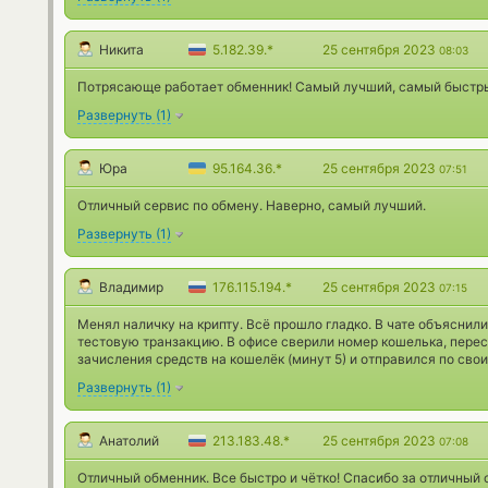
Никита
5.182.39.*
25 сентября 2023
08:03
Потрясающе работает обменник! Самый лучший, самый быстры
Развернуть
(
1
)
Юра
95.164.36.*
25 сентября 2023
07:51
Отличный сервис по обмену. Наверно, самый лучший.
Развернуть
(
1
)
Владимир
176.115.194.*
25 сентября 2023
07:15
Менял наличку на крипту. Всё прошло гладко. В чате объяснили
тестовую транзакцию. В офисе сверили номер кошелька, пере
зачисления средств на кошелёк (минут 5) и отправился по сво
Развернуть
(
1
)
Анатолий
213.183.48.*
25 сентября 2023
07:08
Отличный обменник. Все быстро и чётко! Спасибо за отличный 