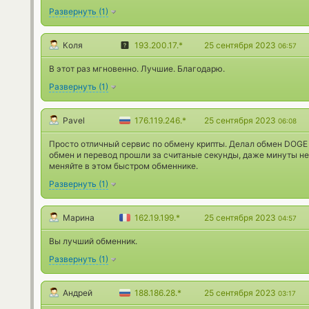
Развернуть
(
1
)
Коля
193.200.17.*
25 сентября 2023
06:57
В этот раз мгновенно. Лучшие. Благодарю.
Развернуть
(
1
)
Pavel
176.119.246.*
25 сентября 2023
06:08
Просто отличный сервис по обмену крипты. Делал обмен DOGE 
обмен и перевод прошли за считаные секунды, даже минуты не
меняйте в этом быстром обменнике.
Развернуть
(
1
)
Марина
162.19.199.*
25 сентября 2023
04:57
Вы лучший обменник.
Развернуть
(
1
)
Андрей
188.186.28.*
25 сентября 2023
03:17