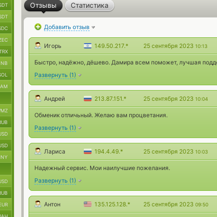
Отзывы
Статистика
SDT
SDT
Добавить отзыв
SDC
ZEC
Игорь
149.50.217.*
25 сентября 2023
10:13
TRX
Быстро, надёжно, дёшево. Дамира всем поможет, лучшая подд
BNB
Развернуть
(
1
)
SOL
RAM
Андрей
213.87.151.*
25 сентября 2023
10:04
MZ
Обменик отличьный. Желаю вам процветания.
RUB
Развернуть
(
1
)
USD
USD
Лариса
194.4.49.*
25 сентября 2023
10:03
CNY
Надежный сервис. Мои наилучшие пожелания.
Развернуть
(
1
)
USD
RUB
Антон
135.125.128.*
25 сентября 2023
EUR
09:50
UAH