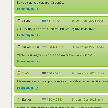
Как всегда всё быстро. Спасибо.
Развернуть
(
1
)
Игорь
46.17.47.*
25 сентября 2023
03:05
Деньги пришли в течение 5ти минут, крутой обменник!
Развернуть
(
1
)
Никольский
163.171.85.*
25 сентября 2023
00:44
Удобный и надёжный сайт все качественно и быстро.
Развернуть
(
1
)
Глеб
176.9.57.*
24 сентября 2023
22:35
Менял usdt курс и скорость на высоте. Обязательно ещё заглян
Развернуть
(
1
)
Данил
130.0.238.*
24 сентября 2023
21:46
Обмен быстрый без проблем и задержек. Спасибо за обмен.