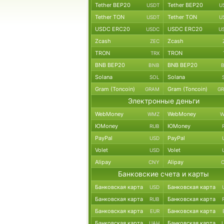
Tether BEP20
Tether BEP20
USDT
U
Tether TON
Tether TON
USDT
U
USDC ERC20
USDC ERC20
USDC
U
Zcash
Zcash
ZEC
TRON
TRON
TRX
BNB BEP20
BNB BEP20
BNB
Solana
Solana
SOL
Gram (Toncoin)
Gram (Toncoin)
GRAM
G
Электронные деньги
WebMoney
WebMoney
WMZ
W
ЮMoney
ЮMoney
RUB
PayPal
PayPal
USD
Volet
Volet
USD
Alipay
Alipay
CNY
Банковские счета и карты
Банковская карта
Банковская карта
USD
Банковская карта
Банковская карта
RUB
Банковская карта
Банковская карта
EUR
Банковская карта
Банковская карта
UAH