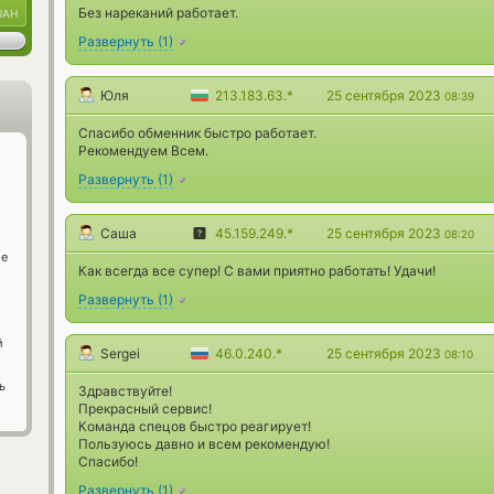
Без нареканий работает.
UAH
Развернуть
(
1
)
Юля
213.183.63.*
25 сентября 2023
08:39
Спасибо обменник быстро работает.
Рекомендуем Всем.
Развернуть
(
1
)
Саша
45.159.249.*
25 сентября 2023
08:20
ge
Как всегда все супер! С вами приятно работать! Удачи!
Развернуть
(
1
)
й
Sergei
46.0.240.*
25 сентября 2023
08:10
ь
Здравствуйте!
Прекрасный сервис!
Команда спецов быстро реагирует!
Пользуюсь давно и всем рекомендую!
Спасибо!
Развернуть
(
1
)