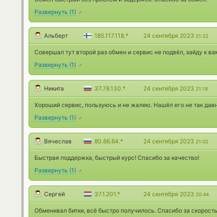
Развернуть
(
1
)
Альберт
185.117.118.*
24 сентября 2023
21:22
Совершал тут второй раз обмен и сервис не подвёл, зайду к вам
Развернуть
(
1
)
Никита
37.78.130.*
24 сентября 2023
21:18
Хороший сервис, пользуюсь и не жалею. Нашёл его не так да
Развернуть
(
1
)
Вячеслав
80.66.64.*
24 сентября 2023
21:02
Быстрая поддержка, быстрый курс! Спасибо за качество!
Развернуть
(
1
)
Сергей
37.1.201.*
24 сентября 2023
20:44
Обменивал битки, всё быстро получилось. Спасибо за скорост