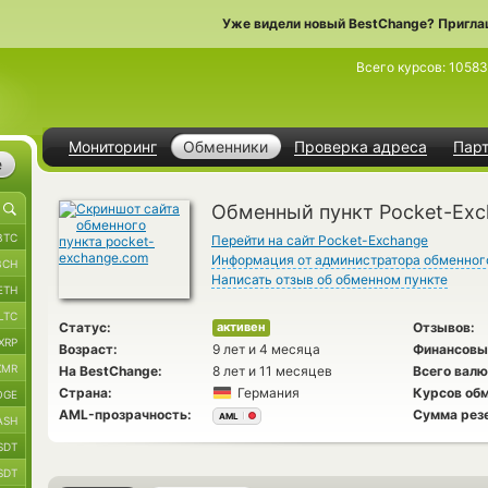
Уже видели новый BestChange? Пригла
Всего курсов:
10583
Мониторинг
Обменники
Проверка адреса
Пар
е
Обменный пункт Pocket-Ex
BTC
Перейти на сайт Pocket-Exchange
Информация от администратора обменног
BCH
Написать отзыв об обменном пункте
ETH
LTC
Статус:
Отзывов:
активен
XRP
Возраст:
9 лет и 4 месяца
Финансовы
XMR
На BestChange:
8 лет и 11 месяцев
Всего валю
Страна:
Германия
Курсов обм
OGE
AML-прозрачность:
Сумма рез
AML
ASH
SDT
SDT