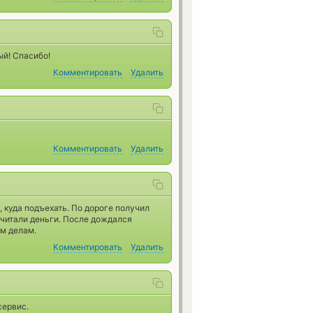
й! Спасибо!
Комментировать
Удалить
Комментировать
Удалить
, куда подъехать. По дороге получил
считали деньги. После дождался
им делам.
Комментировать
Удалить
сервис.