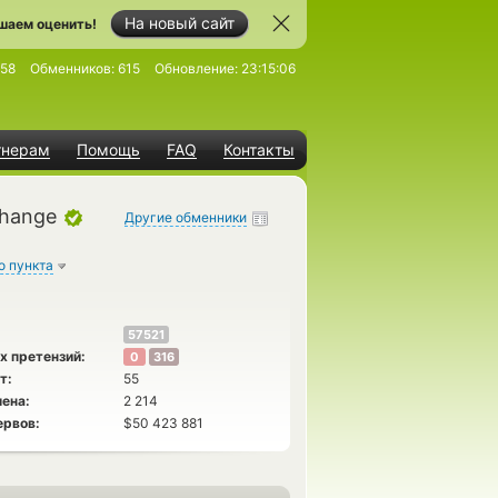
На новый сайт
шаем оценить!
58
Обменников:
615
Обновление:
23:15:06
тнерам
Помощь
FAQ
Контакты
change
Другие обменники
о пункта
57521
х претензий:
0
316
т:
55
ена:
2 214
ервов:
$50 423 881