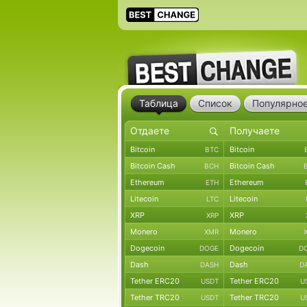
Таблица
Список
Популярно
Bitcoin
Bitcoin
BTC
Bitcoin Cash
Bitcoin Cash
BCH
Ethereum
Ethereum
ETH
Litecoin
Litecoin
LTC
XRP
XRP
XRP
Monero
Monero
XMR
Dogecoin
Dogecoin
DOGE
D
Dash
Dash
DASH
D
Tether ERC20
Tether ERC20
USDT
U
Tether TRC20
Tether TRC20
USDT
U