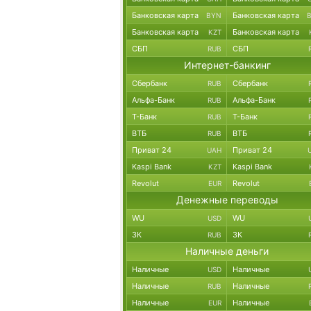
Банковская карта
Банковская карта
BYN
Банковская карта
Банковская карта
KZT
СБП
СБП
RUB
Интернет-банкинг
Сбербанк
Сбербанк
RUB
Альфа-Банк
Альфа-Банк
RUB
Т-Банк
Т-Банк
RUB
ВТБ
ВТБ
RUB
Приват 24
Приват 24
UAH
Kaspi Bank
Kaspi Bank
KZT
Revolut
Revolut
EUR
Денежные переводы
WU
WU
USD
ЗК
ЗК
RUB
Наличные деньги
Наличные
Наличные
USD
Наличные
Наличные
RUB
Наличные
Наличные
EUR