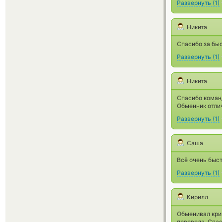
Развернуть
(
1
)
Никита
Спасибо за бы
Развернуть
(
1
)
Никита
Спасибо команд
Обменник отлич
Развернуть
(
1
)
Саша
Всё очень быст
Развернуть
(
1
)
Кирилл
Обменивал крип
перевода. Спас