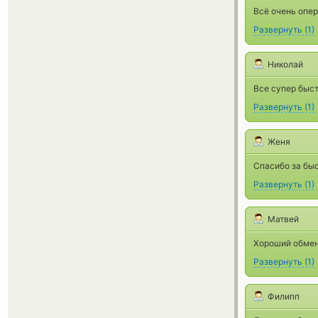
Всё очень опе
Развернуть
(
1
)
Николай
Все супер быс
Развернуть
(
1
)
Женя
Спасибо за бы
Развернуть
(
1
)
Матвей
Хороший обменн
Развернуть
(
1
)
Филипп