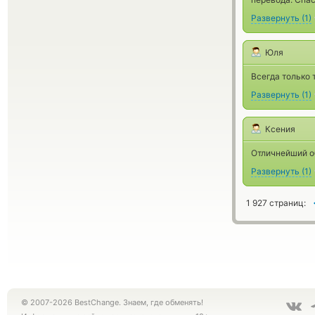
Развернуть
(
1
)
Юля
Всегда только 
Развернуть
(
1
)
Ксения
Отличнейший о
Развернуть
(
1
)
1 927 страниц:
© 2007-2026 BestChange. Знаем, где обменять!