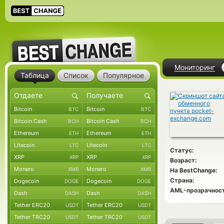
Мониторинг
Таблица
Список
Популярное
Bitcoin
Bitcoin
BTC
BTC
Bitcoin Cash
Bitcoin Cash
BCH
BCH
Ethereum
Ethereum
ETH
ETH
Litecoin
Litecoin
LTC
LTC
Статус:
XRP
XRP
XRP
XRP
Возраст:
Monero
Monero
XMR
XMR
На BestChange:
Страна:
Dogecoin
Dogecoin
DOGE
DOGE
AML-прозрачност
Dash
Dash
DASH
DASH
Tether ERC20
Tether ERC20
USDT
USDT
Tether TRC20
Tether TRC20
USDT
USDT