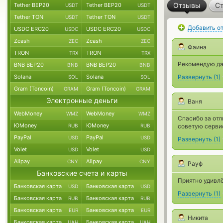
Отзывы
Ст
Tether BEP20
Tether BEP20
USDT
USDT
Tether TON
Tether TON
USDT
USDT
Добавить о
USDC ERC20
USDC ERC20
USDC
USDC
Zcash
Zcash
ZEC
ZEC
Фаина
TRON
TRON
TRX
TRX
Рекомендую да
BNB BEP20
BNB BEP20
BNB
BNB
Solana
Solana
Развернуть
(
1
)
SOL
SOL
Gram (Toncoin)
Gram (Toncoin)
GRAM
GRAM
Электронные деньги
Ваня
WebMoney
WebMoney
WMZ
WMZ
Спасибо за отл
ЮMoney
ЮMoney
RUB
RUB
советую сервис
PayPal
PayPal
USD
USD
Развернуть
(
1
)
Volet
Volet
USD
USD
Alipay
Alipay
CNY
CNY
Рауф
Банковские счета и карты
Приятно удивлё
Банковская карта
Банковская карта
USD
USD
Развернуть
(
1
)
Банковская карта
Банковская карта
RUB
RUB
Банковская карта
Банковская карта
EUR
EUR
Никита
Банковская карта
Банковская карта
UAH
UAH