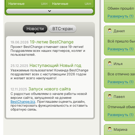
Наличные
Наличные
UAH
UAH
Обмен прошёл 
Развернуть
(
1
)
Новости
BTC-кран
Данил
Всё пришло бы
19-летие BestChange
19.06.2026
Проект BestChange отмечает свое 19-летие!
Развернуть
(
1
)
Поздравляем всех наших партнеров, коллег и
пользователей.
Илья
Наступающий Новый год
25.12.2025
Уважаемые пользователи! Команда BestChange
Все отлично за
поздравляет всех с наступающим 2026 годом
и желает всего наилучшего!
Развернуть
(
1
)
Запуск нового сайта
12.11.2025
С радостью объявляем о начале работы новой
Павел
версии сайта, запущенной на домене
BestChange.biz
. Приглашаем оценить дизайн,
протестировать функциональность и оставить
Отличный обме
обратную связь.
Развернуть
(
1
)
Марина