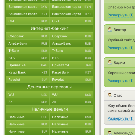
Банковская карта
Банковская карта
BYN
BYN
Спасибо мои д
Банковская карта
Банковская карта
KZT
KZT
Развернуть
(
1
)
СБП
СБП
RUB
RUB
Интернет-банкинг
Виктор
Сбербанк
Сбербанк
RUB
RUB
Удобный сайт 
Альфа-Банк
Альфа-Банк
RUB
RUB
Развернуть
(
1
)
Т-Банк
Т-Банк
RUB
RUB
ВТБ
ВТБ
RUB
RUB
Вадим
Приват 24
Приват 24
UAH
UAH
Kaspi Bank
Kaspi Bank
KZT
KZT
Хороший сервис
Revolut
Revolut
EUR
EUR
Развернуть
(
1
)
Денежные переводы
WU
WU
USD
USD
Стас
ЗК
ЗК
RUB
RUB
Жду обмен боле
Наличные деньги
самы самый из
Наличные
Наличные
USD
USD
Развернуть
(
1
)
Наличные
Наличные
RUB
RUB
Наличные
Наличные
EUR
EUR
Александр