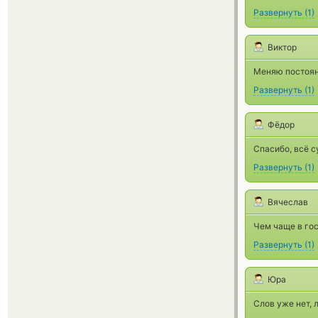
Развернуть
(
1
)
Виктор
Меняю постоянн
Развернуть
(
1
)
Фёдор
Спасибо, всё с
Развернуть
(
1
)
Вячеслав
Чем чаще в гос
Развернуть
(
1
)
Юра
Слов уже нет, 