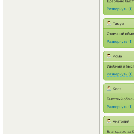
Довольно быст
Развернуть
(
1
)
Тимур
Отличный обмен
Развернуть
(
1
)
Рома
Удобный и быст
Развернуть
(
1
)
Коля
Быстрый обмен
Развернуть
(
1
)
Анатолий
Благодарю за 