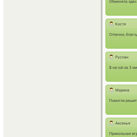
Обменяла здес
Костя
Отлично, благ
Руслан
$ на rub за 3 
Марина
Помогли решит
Аксенья
Прикольная игр