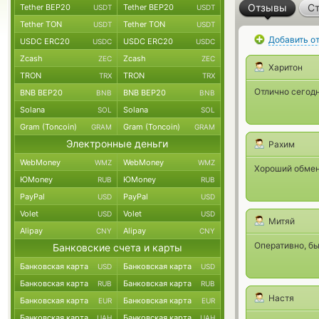
Отзывы
Ст
Tether BEP20
Tether BEP20
USDT
USDT
Tether TON
Tether TON
USDT
USDT
Добавить о
USDC ERC20
USDC ERC20
USDC
USDC
Zcash
Zcash
ZEC
ZEC
Харитон
TRON
TRON
TRX
TRX
Отлично сегодн
BNB BEP20
BNB BEP20
BNB
BNB
Solana
Solana
SOL
SOL
Gram (Toncoin)
Gram (Toncoin)
GRAM
GRAM
Электронные деньги
Рахим
WebMoney
WebMoney
WMZ
WMZ
Хороший обмен
ЮMoney
ЮMoney
RUB
RUB
PayPal
PayPal
USD
USD
Volet
Volet
USD
USD
Митяй
Alipay
Alipay
CNY
CNY
Оперативно, бы
Банковские счета и карты
Банковская карта
Банковская карта
USD
USD
Банковская карта
Банковская карта
RUB
RUB
Настя
Банковская карта
Банковская карта
EUR
EUR
Банковская карта
Банковская карта
UAH
UAH