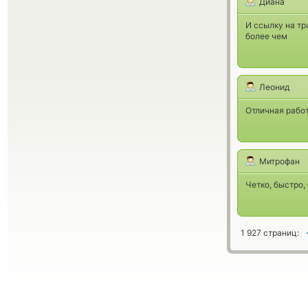
Диана
И ссылку на тр
более чем
Леонид
Отличная работ
Митрофан
Четко, быстро,
1 927 страниц: