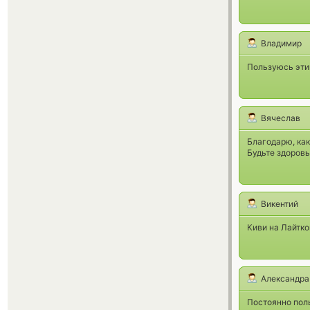
Владимир
Пользуюсь эти
Вячеслав
Благодарю, как
Будьте здоровы
Викентий
Киви на Лайтко
Александра
Постоянно поль