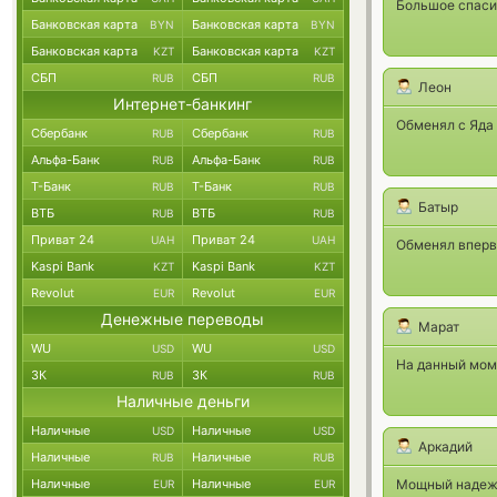
Большое спаси
Банковская карта
Банковская карта
BYN
BYN
Банковская карта
Банковская карта
KZT
KZT
СБП
СБП
RUB
RUB
Леон
Интернет-банкинг
Обменял с Яда 
Сбербанк
Сбербанк
RUB
RUB
Альфа-Банк
Альфа-Банк
RUB
RUB
Т-Банк
Т-Банк
RUB
RUB
Батыр
ВТБ
ВТБ
RUB
RUB
Приват 24
Приват 24
UAH
UAH
Обменял вперв
Kaspi Bank
Kaspi Bank
KZT
KZT
Revolut
Revolut
EUR
EUR
Денежные переводы
Марат
WU
WU
USD
USD
На данный моме
ЗК
ЗК
RUB
RUB
Наличные деньги
Наличные
Наличные
USD
USD
Аркадий
Наличные
Наличные
RUB
RUB
Наличные
Наличные
Мощный надеж
EUR
EUR