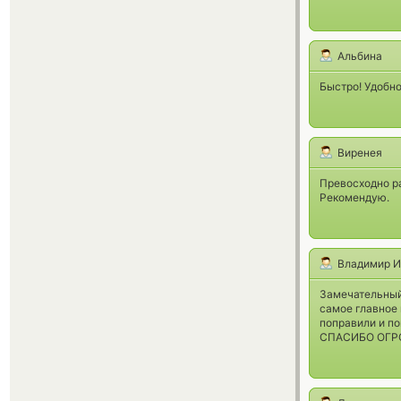
Альбина
Быстро! Удобно
Виренея
Превосходно ра
Рекомендую.
Владимир И
Замечательный 
самое главное 
поправили и по
СПАСИБО ОГРО