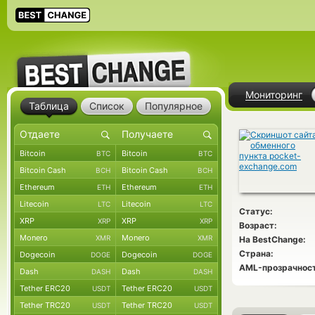
Мониторинг
Таблица
Список
Популярное
Bitcoin
Bitcoin
BTC
BTC
Bitcoin Cash
Bitcoin Cash
BCH
BCH
Ethereum
Ethereum
ETH
ETH
Litecoin
Litecoin
LTC
LTC
Статус:
XRP
XRP
XRP
XRP
Возраст:
Monero
Monero
XMR
XMR
На BestChange:
Страна:
Dogecoin
Dogecoin
DOGE
DOGE
AML-прозрачност
Dash
Dash
DASH
DASH
Tether ERC20
Tether ERC20
USDT
USDT
Tether TRC20
Tether TRC20
USDT
USDT