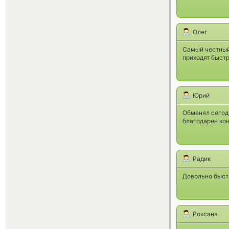
Олег
Самый честный 
приходят быст
Юрий
Обменял сегодн
благодарен кон
Радик
Довольно быст
Роксана