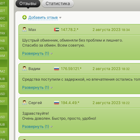
Отзывы
Статистика
SDT
SDT
Добавить отзыв
SDC
ZEC
Max
147.78.2.*
2 августа 2023
18:34
TRX
Шустрый обменник, обменяли без проблем и лишнего.
BNB
Спасибо за обмен. Всем советую.
SOL
Развернуть
(
1
)
RAM
Вадим
176.59.121.*
2 августа 2023
18:32
MZ
RUB
Средства поступили с задержкой, но впечатления остались то
USD
Развернуть
(
1
)
USD
CNY
Сергей
194.4.49.*
2 августа 2023
18:22
Здравствуйте!
USD
Очень доволен. Быстро, просто, удобно!
RUB
Развернуть
(
1
)
EUR
UAH