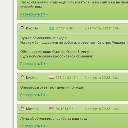
Легко обменяли , буду ещё пользоваться , ваш сайт уже не пе
спасибо вам
Развернуть
(
1
)
Руслан
37.151.218.*
2 августа 2023
15:59
Лучше обменника не видел
На службе поддержки не роботы, и отвечают быстро. Решили п
Обмен происходит быстро. Около 3 минут.
Буду использовать как основной обменник.
Развернуть
(
1
)
Кирилл
193.243.147.*
2 августа 2023
15:53
Операторы отвечают деньги приходят
Развернуть
(
1
)
Матвей
94.131.13.*
2 августа 2023
15:38
Лучший обменник, спасибо за ваш труд
Развернуть
(
1
)