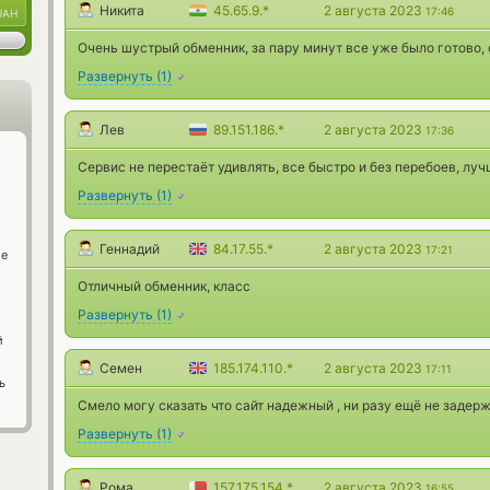
Никита
45.65.9.*
2 августа 2023
17:46
UAH
Очень шустрый обменник, за пару минут все уже было готово,
Развернуть
(
1
)
Лев
89.151.186.*
2 августа 2023
17:36
Сервис не перестаёт удивлять, все быстро и без перебоев, лучш
Развернуть
(
1
)
Геннадий
84.17.55.*
2 августа 2023
17:21
ge
Отличный обменник, класс
Развернуть
(
1
)
й
Семен
185.174.110.*
2 августа 2023
17:11
ь
Смело могу сказать что сайт надежный , ни разу ещё не задер
Развернуть
(
1
)
Рома
157.175.154.*
2 августа 2023
16:55