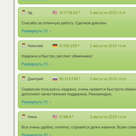
Эд
107.178.35.*
2 августа 2023
15:31
Спасибо за отличную работу. Сделкой доволен.
Развернуть
(
1
)
Николай
51.195.226.*
2 августа 2023
15:06
Надежно и быстро, респект обменнику!
Развернуть
(
1
)
Дмитрий
95.213.138.*
2 августа 2023
15:02
Сервисом пользуюсь недавно, очень нравится быстрота обмена
дополняет качественная поддержка. Рекомендую.
Развернуть
(
1
)
Нина
5.188.6.*
2 августа 2023
14:59
Все очень удобно, понятно, справится даже новичок. Всем сов
Развернуть
(
1
)