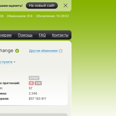
На новый сайт
шаем оценить!
08
Обменников:
614
Обновление:
10:29:02
тнерам
Помощь
FAQ
Контакты
change
Другие обменники
о пункта
57521
х претензий:
0
316
т:
57
ена:
2 246
ервов:
$57 163 811