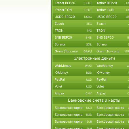
Tether BEP20
Tether BEP20
USDT
U
Tether TON
Tether TON
USDT
U
USDC ERC20
USDC ERC20
USDC
U
Zcash
Zcash
ZEC
TRON
TRON
TRX
BNB BEP20
BNB BEP20
BNB
Solana
Solana
SOL
Gram (Toncoin)
Gram (Toncoin)
GRAM
G
Электронные деньги
WebMoney
WebMoney
WMZ
W
ЮMoney
ЮMoney
RUB
PayPal
PayPal
USD
Volet
Volet
USD
Alipay
Alipay
CNY
Банковские счета и карты
Банковская карта
Банковская карта
USD
Банковская карта
Банковская карта
RUB
Банковская карта
Банковская карта
EUR
Банковская карта
Банковская карта
UAH