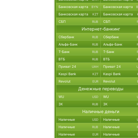
Банковская карта
Банковская карта
BYN
Банковская карта
Банковская карта
KZT
СБП
СБП
RUB
Интернет-банкинг
Сбербанк
Сбербанк
RUB
Альфа-Банк
Альфа-Банк
RUB
Т-Банк
Т-Банк
RUB
ВТБ
ВТБ
RUB
Приват 24
Приват 24
UAH
Kaspi Bank
Kaspi Bank
KZT
Revolut
Revolut
EUR
Денежные переводы
WU
WU
USD
ЗК
ЗК
RUB
Наличные деньги
Наличные
Наличные
USD
Наличные
Наличные
RUB
Наличные
Наличные
EUR