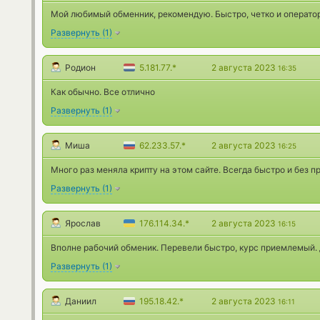
Мой любимый обменник, рекомендую. Быстро, четко и оператор
Развернуть
(
1
)
Родион
5.181.77.*
2 августа 2023
16:35
Как обычно. Все отлично
Развернуть
(
1
)
Миша
62.233.57.*
2 августа 2023
16:25
Много раз меняла крипту на этом сайте. Всегда быстро и без 
Развернуть
(
1
)
Ярослав
176.114.34.*
2 августа 2023
16:15
Вполне рабочий обменик. Перевели быстро, курс приемлемый.
Развернуть
(
1
)
Даниил
195.18.42.*
2 августа 2023
16:11