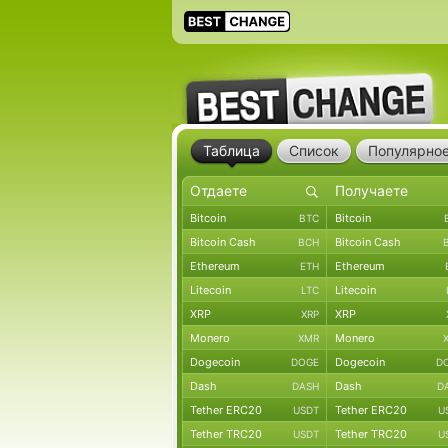
Таблица
Список
Популярно
Bitcoin
Bitcoin
BTC
Bitcoin Cash
Bitcoin Cash
BCH
Ethereum
Ethereum
ETH
Litecoin
Litecoin
LTC
XRP
XRP
XRP
Monero
Monero
XMR
Dogecoin
Dogecoin
DOGE
D
Dash
Dash
DASH
D
Tether ERC20
Tether ERC20
USDT
U
Tether TRC20
Tether TRC20
USDT
U