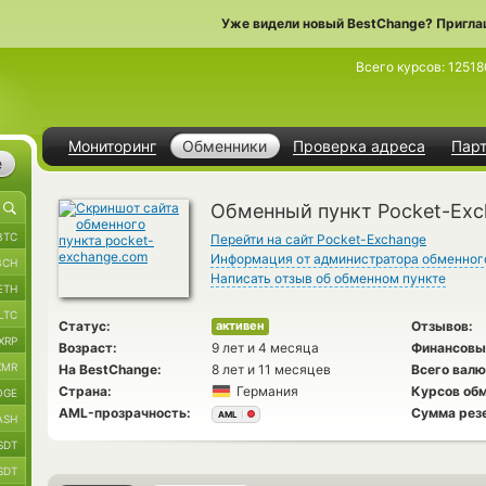
Уже видели новый BestChange? Пригла
Всего курсов:
12518
Мониторинг
Обменники
Проверка адреса
Пар
е
Обменный пункт Pocket-Ex
BTC
Перейти на сайт Pocket-Exchange
Информация от администратора обменног
BCH
Написать отзыв об обменном пункте
ETH
LTC
Статус:
Отзывов:
активен
XRP
Возраст:
9 лет и 4 месяца
Финансовы
XMR
На BestChange:
8 лет и 11 месяцев
Всего валю
Страна:
Германия
Курсов обм
OGE
AML-прозрачность:
Сумма рез
AML
ASH
SDT
SDT