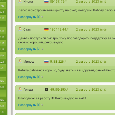
Илона
89.151.179.*
2 августа 2023
18:19
BYN
Легко и быстро вывели крипту на счет, молодцы! Работу свою з
KZT
Развернуть
(
1
)
RUB
Стас
180.149.44.*
2 августа 2023
18:06
RUB
RUB
Деньги поступили быстро, хочу поблагодарить поддержку за о
сервис хороший, рекомендую.
RUB
Развернуть
(
2
)
RUB
UAH
Милош
5.188.226.*
2 августа 2023
KZT
17:56
EUR
Ребята работают хорошо, буду звать к вам друзей, самый быст
Развернуть
(
1
)
USD
RUB
Гриша
45.159.250.*
2 августа 2023
17:47
Благодарю за работу!!!!! Рекомендую всем!!!!
USD
Развернуть
(
1
)
RUB
EUR