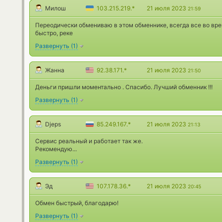
Милош
103.215.219.*
21 июля 2023
21:59
Переодически обмениваю в этом обменнике, всегда все во врем
быстро, реке
Развернуть
(
1
)
Жанна
92.38.171.*
21 июля 2023
21:50
Деньги пришли моментально . Спасибо. Лучший обменник !!!
Развернуть
(
1
)
Djeps
85.249.167.*
21 июля 2023
21:13
Сервис реальный и работает так же.
Рекомендую...
Развернуть
(
1
)
Эд
107.178.36.*
21 июля 2023
20:45
Обмен быстрый, благодарю!
Развернуть
(
1
)