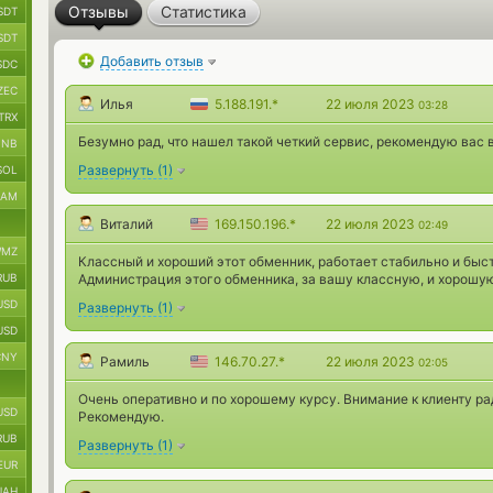
Отзывы
Статистика
SDT
SDT
Добавить отзыв
SDC
ZEC
Илья
5.188.191.*
22 июля 2023
03:28
TRX
Безумно рад, что нашел такой четкий сервис, рекомендую вас
BNB
Развернуть
(
1
)
SOL
RAM
Виталий
169.150.196.*
22 июля 2023
02:49
MZ
Классный и хороший этот обменник, работает стабильно и быс
RUB
Администрация этого обменника, за вашу классную, и хорошую
USD
Развернуть
(
1
)
USD
CNY
Рамиль
146.70.27.*
22 июля 2023
02:05
Очень оперативно и по хорошему курсу. Внимание к клиенту ра
USD
Рекомендую.
RUB
Развернуть
(
1
)
EUR
UAH