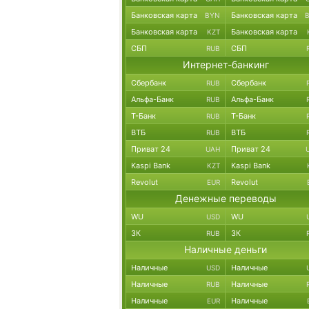
Банковская карта
Банковская карта
BYN
Банковская карта
Банковская карта
KZT
СБП
СБП
RUB
Интернет-банкинг
Сбербанк
Сбербанк
RUB
Альфа-Банк
Альфа-Банк
RUB
Т-Банк
Т-Банк
RUB
ВТБ
ВТБ
RUB
Приват 24
Приват 24
UAH
Kaspi Bank
Kaspi Bank
KZT
Revolut
Revolut
EUR
Денежные переводы
WU
WU
USD
ЗК
ЗК
RUB
Наличные деньги
Наличные
Наличные
USD
Наличные
Наличные
RUB
Наличные
Наличные
EUR