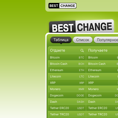
Таблица
Список
Популярно
Bitcoin
Bitcoin
BTC
Bitcoin Cash
Bitcoin Cash
BCH
Ethereum
Ethereum
ETH
Litecoin
Litecoin
LTC
XRP
XRP
XRP
Monero
Monero
XMR
Dogecoin
Dogecoin
DOGE
D
Dash
Dash
DASH
D
Tether ERC20
Tether ERC20
USDT
U
Tether TRC20
Tether TRC20
USDT
U