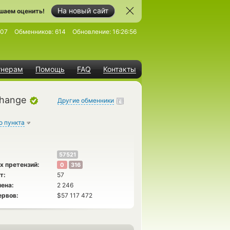
На новый сайт
шаем оценить!
507
Обменников:
614
Обновление:
16:26:56
тнерам
Помощь
FAQ
Контакты
change
Другие обменники
о пункта
57521
х претензий:
0
316
т:
57
ена:
2 246
ервов:
$57 117 472