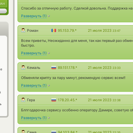
UAH
Спасибо за отличную работу. Сделкой довольна. Поддержка н
Развернуть
(
1
)
Роман
95.153.79.*
21 июля 2023
23:47
Всем приветы, Неожиданно для меня, так как первый раз обме
быстро.
Развернуть
(
1
)
Кемаль
89.151.178.*
21 июля 2023
23:33
ge
Обменяли крипту за пару минут, рекомендую сервис всем!!
Развернуть
(
1
)
й
Гера
178.20.45.*
21 июля 2023
22:38
ь
Блпгодарочка сервису особенно оператору Дамире, советую о
Развернуть
(
1
)
Сема
94.103.84.*
21 июля 2023
22:35