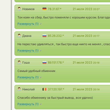
Новиков
78.31.67.*
21 июля 2023
20:27
Тон коин на сбер, быстро поменяли с хорошим курсом. Благода
Развернуть
(
1
)
Диана
85.26.232.*
21 июля 2023
20:17
Не перестаю удивляться , так быстро еще никто не менял , спа
Развернуть
(
1
)
Гоша
89.151.178.*
21 июля 2023
20:16
Самый удобный обменник
Развернуть
(
1
)
Николай
37.120.197.*
21 июля 2023
20:14
Спасибо обменнику за быстрый вывод , все удачно)
Развернуть
(
1
)