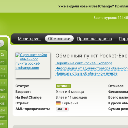
Уже видели новый BestChange? Пригла
Всего курсов:
1244
Мониторинг
Обменники
Проверка адреса
Пар
е
Обменный пункт Pocket-Ex
BTC
Перейти на сайт Pocket-Exchange
Информация от администратора обменног
BCH
Написать отзыв об обменном пункте
ETH
LTC
Статус:
Отзывов:
активен
XRP
Возраст:
9 лет и 4 месяца
Финансовы
XMR
На BestChange:
8 лет и 11 месяцев
Всего валю
Страна:
Германия
Курсов обм
OGE
AML-прозрачность:
Сумма рез
AML
ASH
SDT
SDT