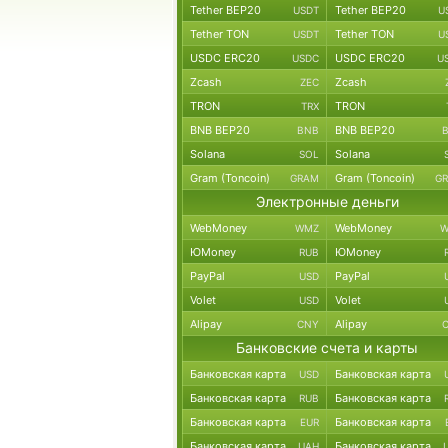
Tether BEP20
Tether BEP20
USDT
U
Tether TON
Tether TON
USDT
U
USDC ERC20
USDC ERC20
USDC
U
Zcash
Zcash
ZEC
TRON
TRON
TRX
BNB BEP20
BNB BEP20
BNB
Solana
Solana
SOL
Gram (Toncoin)
Gram (Toncoin)
GRAM
G
Электронные деньги
WebMoney
WebMoney
WMZ
W
ЮMoney
ЮMoney
RUB
PayPal
PayPal
USD
Volet
Volet
USD
Alipay
Alipay
CNY
Банковские счета и карты
Банковская карта
Банковская карта
USD
Банковская карта
Банковская карта
RUB
Банковская карта
Банковская карта
EUR
Банковская карта
Банковская карта
UAH