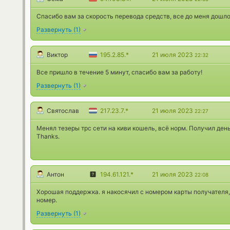
Спасибо вам за скорость перевода средств, все до меня дошло
Развернуть
(
1
)
Виктор
195.2.85.*
21 июля 2023
22:32
Все пришло в течение 5 минут, спасибо вам за работу!
Развернуть
(
1
)
Святослав
217.23.7.*
21 июля 2023
22:27
Менял тезеры трс сети на киви кошель, всё норм. Получил ден
Thanks.
Антон
194.61.121.*
21 июля 2023
22:08
Хорошая поддержка. я накосячил с номером карты получателя,
номер.
Развернуть
(
1
)