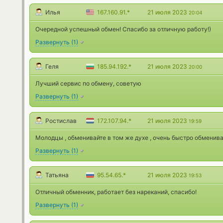
Илья
167.160.91.*
21 июля 2023
20:04
Очередной успешный обмен! Спасибо за отличную работу!)
Развернуть
(
1
)
Геля
185.94.192.*
21 июля 2023
20:00
Лучший сервис по обмену, советую
Развернуть
(
1
)
Ростислав
172.107.94.*
21 июля 2023
19:59
Молодцы , обменивайте в том же духе , очень быстро обменив
Развернуть
(
1
)
Татьяна
95.54.65.*
21 июля 2023
19:53
Отличный обменник, работает без нареканий, спасибо!
Развернуть
(
1
)