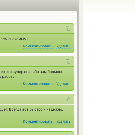
 всем знакомым)
Комментировать
Удалить
тро это супер спасибо вам большое
 работу.
Комментировать
Удалить
дует. Всегда всё быстро и надежно.
Комментировать
Удалить