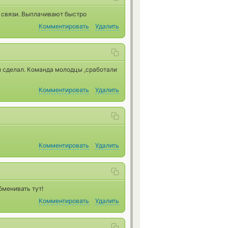
а связи. Выплачивают быстро
Комментировать
Удалить
н сделал. Команда молодцы ,сработали
Комментировать
Удалить
Комментировать
Удалить
бменивать тут!
Комментировать
Удалить