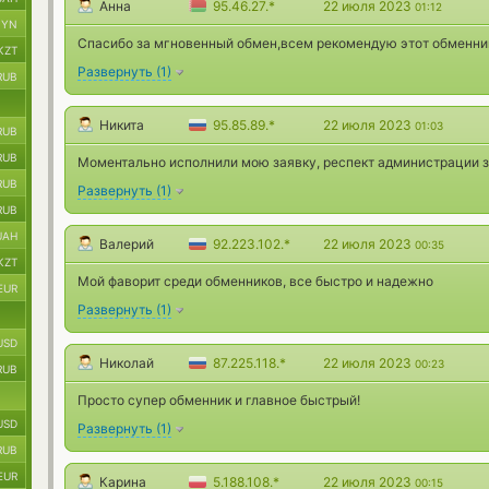
Анна
95.46.27.*
22 июля 2023
01:12
BYN
Спасибо за мгновенный обмен,всем рекомендую этот обменни
KZT
Развернуть
(
1
)
RUB
Никита
95.85.89.*
22 июля 2023
01:03
RUB
RUB
Моментально исполнили мою заявку, респект администрации з
RUB
Развернуть
(
1
)
RUB
UAH
Валерий
92.223.102.*
22 июля 2023
00:35
KZT
Мой фаворит среди обменников, все быстро и надежно
EUR
Развернуть
(
1
)
USD
Николай
87.225.118.*
22 июля 2023
00:23
RUB
Просто супер обменник и главное быстрый!
USD
Развернуть
(
1
)
RUB
EUR
Карина
5.188.108.*
22 июля 2023
00:15