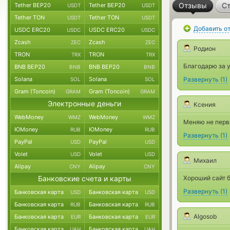
Отзывы
Ст
Tether BEP20
Tether BEP20
USDT
USDT
Tether TON
Tether TON
USDT
USDT
Добавить о
USDC ERC20
USDC ERC20
USDC
USDC
Zcash
Zcash
ZEC
ZEC
Родион
TRON
TRON
TRX
TRX
Благодарю за 
BNB BEP20
BNB BEP20
BNB
BNB
Solana
Solana
Развернуть
(
1
)
SOL
SOL
Gram (Toncoin)
Gram (Toncoin)
GRAM
GRAM
Электронные деньги
Ксения
WebMoney
WebMoney
WMZ
WMZ
Меняю не первы
ЮMoney
ЮMoney
RUB
RUB
Развернуть
(
1
)
PayPal
PayPal
USD
USD
Volet
Volet
USD
USD
Михаил
Alipay
Alipay
CNY
CNY
Банковские счета и карты
Хороший сайт б
Развернуть
(
1
)
Банковская карта
Банковская карта
USD
USD
Банковская карта
Банковская карта
RUB
RUB
Algosob
Банковская карта
Банковская карта
EUR
EUR
Банковская карта
Банковская карта
UAH
UAH