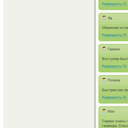
Развернуть
(
1
)
Эд
Обменник остав
Развернуть
(
1
)
Герман
Все супер быст
Развернуть
(
1
)
Полина
Быстрее них пр
Развернуть
(
1
)
Max
Сервис очень г
геммора. Спас