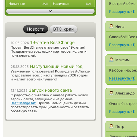
Быстрый обменн
Наличные
Наличные
UAH
UAH
Развернуть
(
1
)
Нина
Новости
BTC-кран
Спасибо!!! Все 
19-летие BestChange
19.06.2026
Развернуть
(
1
)
Проект BestChange отмечает свое 19-летие!
Поздравляем всех наших партнеров, коллег и
пользователей.
Максим
Наступающий Новый год
25.12.2025
Как обычно, бе
Уважаемые пользователи! Команда BestChange
поздравляет всех с наступающим 2026 годом
Развернуть
(
1
)
и желает всего наилучшего!
Запуск нового сайта
12.11.2025
Александр
С радостью объявляем о начале работы новой
версии сайта, запущенной на домене
BestChange.biz
. Приглашаем оценить дизайн,
Очень быстро, 
протестировать функциональность и оставить
обратную связь.
Развернуть
(
1
)
Петр
Лучший сервис 