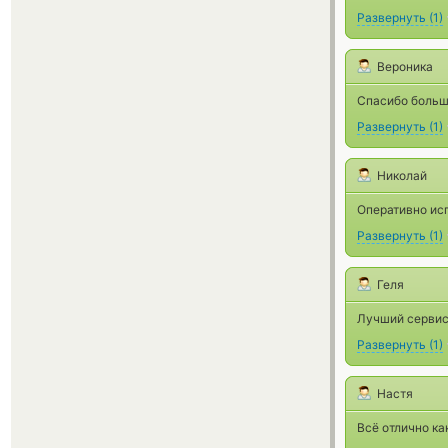
Развернуть
(
1
)
Вероника
Спасибо большо
Развернуть
(
1
)
Николай
Оперативно исп
Развернуть
(
1
)
Геля
Лучший сервис
Развернуть
(
1
)
Настя
Всё отлично ка