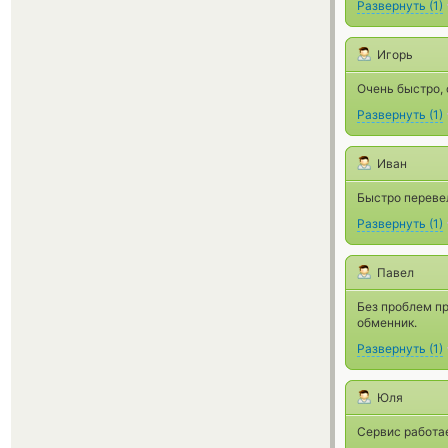
Развернуть
(
1
)
Игорь
Очень быстро,
Развернуть
(
1
)
Иван
Быстро перевел
Развернуть
(
1
)
Павел
Без проблем пр
обменник.
Развернуть
(
1
)
Юля
Сервис работае