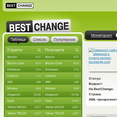
Мониторинг
Таблица
Список
Популярное
Bitcoin
Bitcoin
BTC
BTC
Bitcoin Cash
Bitcoin Cash
BCH
BCH
Ethereum
Ethereum
ETH
ETH
Litecoin
Litecoin
LTC
LTC
Статус:
XRP
XRP
XRP
XRP
Возраст:
Monero
Monero
XMR
XMR
На BestChange:
Страна:
Dogecoin
Dogecoin
DOGE
DOGE
AML-прозрачност
Dash
Dash
DASH
DASH
Tether ERC20
Tether ERC20
USDT
USDT
Tether TRC20
Tether TRC20
USDT
USDT