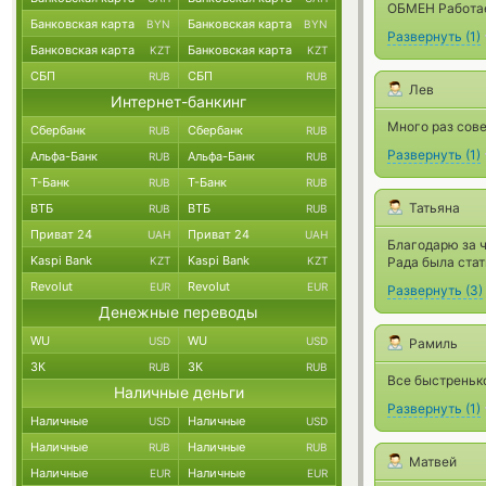
ОБМЕН Работае
Банковская карта
Банковская карта
BYN
BYN
Развернуть
(
1
)
Банковская карта
Банковская карта
KZT
KZT
СБП
СБП
RUB
RUB
Лев
Интернет-банкинг
Много раз сов
Сбербанк
Сбербанк
RUB
RUB
Развернуть
(
1
)
Альфа-Банк
Альфа-Банк
RUB
RUB
Т-Банк
Т-Банк
RUB
RUB
Татьяна
ВТБ
ВТБ
RUB
RUB
Приват 24
Приват 24
UAH
UAH
Благодарю за ч
Kaspi Bank
Kaspi Bank
KZT
KZT
Рада была стат
Revolut
Revolut
EUR
EUR
Развернуть
(
3
)
Денежные переводы
WU
WU
USD
USD
Рамиль
ЗК
ЗК
RUB
RUB
Все быстренько
Наличные деньги
Развернуть
(
1
)
Наличные
Наличные
USD
USD
Наличные
Наличные
RUB
RUB
Матвей
Наличные
Наличные
EUR
EUR