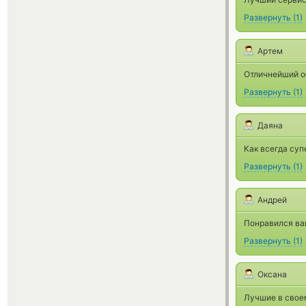
Развернуть
(
1
)
Артем
Отличнейший о
Развернуть
(
1
)
Даяна
Как всегда суп
Развернуть
(
1
)
Андрей
Понравился ваш
Развернуть
(
1
)
Оксана
Лучшие в свое