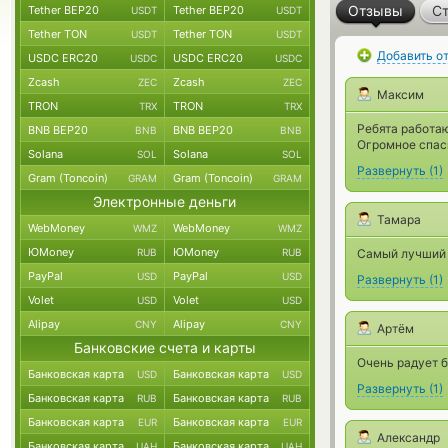
Отзывы
Ст
Tether BEP20
Tether BEP20
USDT
USDT
Tether TON
Tether TON
USDT
USDT
Добавить о
USDC ERC20
USDC ERC20
USDC
USDC
Zcash
Zcash
ZEC
ZEC
Максим
TRON
TRON
TRX
TRX
Ребята работа
BNB BEP20
BNB BEP20
BNB
BNB
Огромное спас
Solana
Solana
SOL
SOL
Развернуть
(
1
)
Gram (Toncoin)
Gram (Toncoin)
GRAM
GRAM
Электронные деньги
Тамара
WebMoney
WebMoney
WMZ
WMZ
ЮMoney
ЮMoney
RUB
RUB
Самый лучший к
PayPal
PayPal
USD
USD
Развернуть
(
1
)
Volet
Volet
USD
USD
Alipay
Alipay
CNY
CNY
Артём
Банковские счета и карты
Очень радует 
Банковская карта
Банковская карта
USD
USD
Развернуть
(
1
)
Банковская карта
Банковская карта
RUB
RUB
Банковская карта
Банковская карта
EUR
EUR
Александр
Банковская карта
Банковская карта
UAH
UAH