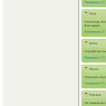
Развернуть
(
1
)
Петр
Как всегда, бы
Благодарю
Развернуть
(
1
)
Антон
Спасибо все бы
Развернуть
(
1
)
Жанна
Отличная и быс
Развернуть
(
1
)
Роксана
Не первый раз 