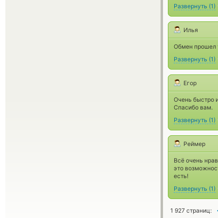
Развернуть
(
1
)
Илья
Обмен прошел 
Развернуть
(
1
)
Егор
Очень быстро и
Спасибо вам.
Развернуть
(
1
)
Реймер
Всё очень нрав
это возможност
есть!
Развернуть
(
1
)
1 927 страниц: