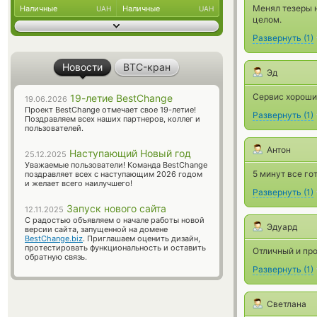
Менял тезеры н
Наличные
Наличные
UAH
UAH
целом.
Развернуть
(
1
)
Новости
BTC-кран
Эд
Сервис хороший
19-летие BestChange
19.06.2026
Проект BestChange отмечает свое 19-летие!
Развернуть
(
1
)
Поздравляем всех наших партнеров, коллег и
пользователей.
Антон
Наступающий Новый год
25.12.2025
Уважаемые пользователи! Команда BestChange
5 минут все го
поздравляет всех с наступающим 2026 годом
и желает всего наилучшего!
Развернуть
(
1
)
Запуск нового сайта
12.11.2025
С радостью объявляем о начале работы новой
Эдуард
версии сайта, запущенной на домене
BestChange.biz
. Приглашаем оценить дизайн,
протестировать функциональность и оставить
Отличный и про
обратную связь.
Развернуть
(
1
)
Светлана