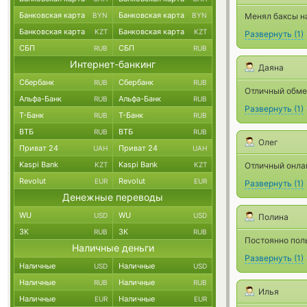
Банковская карта
Банковская карта
BYN
BYN
Менял баксы на 
Банковская карта
Банковская карта
KZT
KZT
Развернуть
(
1
)
СБП
СБП
RUB
RUB
Интернет-банкинг
Даяна
Сбербанк
Сбербанк
RUB
RUB
Отличный обме
Альфа-Банк
Альфа-Банк
RUB
RUB
Развернуть
(
1
)
Т-Банк
Т-Банк
RUB
RUB
ВТБ
ВТБ
RUB
RUB
Олег
Приват 24
Приват 24
UAH
UAH
Kaspi Bank
Kaspi Bank
KZT
KZT
Отличный онлай
Revolut
Revolut
EUR
EUR
Развернуть
(
1
)
Денежные переводы
WU
WU
USD
USD
Полина
ЗК
ЗК
RUB
RUB
Постоянно пол
Наличные деньги
Развернуть
(
1
)
Наличные
Наличные
USD
USD
Наличные
Наличные
RUB
RUB
Илья
Наличные
Наличные
EUR
EUR