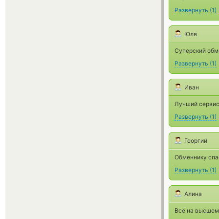
Развернуть
(
1
)
Юля
Суперский обме
Развернуть
(
1
)
Иван
Лучший сервис
Развернуть
(
1
)
Георгий
Обменнику спа
Развернуть
(
1
)
Алина
Все на высшем