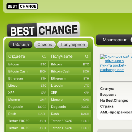
Мониторинг
Таблица
Список
Популярное
Bitcoin
Bitcoin
BTC
BTC
Bitcoin Cash
Bitcoin Cash
BCH
BCH
Ethereum
Ethereum
ETH
ETH
Litecoin
Litecoin
LTC
LTC
Статус:
XRP
XRP
XRP
XRP
Возраст:
Monero
Monero
XMR
XMR
На BestChange:
Страна:
Dogecoin
Dogecoin
DOGE
DOGE
AML-прозрачност
Dash
Dash
DASH
DASH
Tether ERC20
Tether ERC20
USDT
USDT
Tether TRC20
Tether TRC20
USDT
USDT