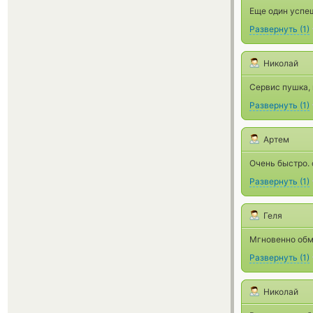
Еще один успе
Развернуть
(
1
)
Николай
Сервис пушка,
Развернуть
(
1
)
Артем
Очень быстро. 
Развернуть
(
1
)
Геля
Мгновенно обм
Развернуть
(
1
)
Николай