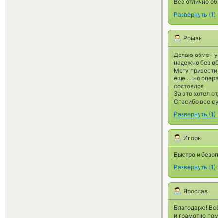
Все отлично об
Развернуть
(
1
)
Роман
Делаю обмен уж
надежно без о
Могу привести 
еще … но опер
состоялся
За это хотел о
Спасибо все суп
Развернуть
(
1
)
Игорь
Быстро и безоп
Развернуть
(
1
)
Ярослав
Благодарю! Всё
и грамотно пом