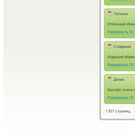
Татьяна
Отличный обмен
Развернуть
(
1
)
Стефания
Хороший обменн
Развернуть
(
1
)
Денис
Быстро, очень б
Развернуть
(
1
)
1 927 страниц: