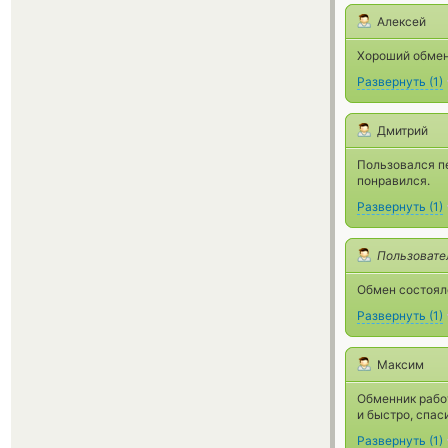
Алексей
Хороший обмен
Развернуть
(
1
)
Дмитрий
Пользовался пе
понравился.
Развернуть
(
1
)
Пользовате
Обмен состоялс
Развернуть
(
1
)
Максим
Обменник работ
и быстро, спас
Развернуть
(
1
)