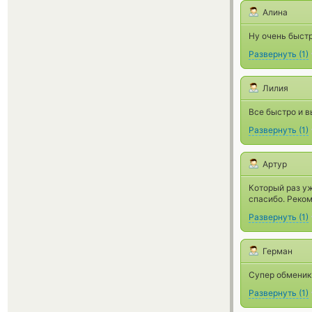
Алина
Ну очень быстр
Развернуть
(
1
)
Лилия
Все быстро и в
Развернуть
(
1
)
Артур
Который раз уж
спасибо. Реко
Развернуть
(
1
)
Герман
Супер обменик!
Развернуть
(
1
)