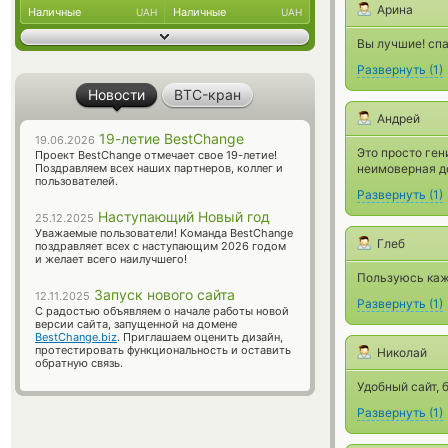
Арина
Наличные
Наличные
UAH
UAH
Вы лучшие! спа
Развернуть
(
1
)
Новости
BTC-кран
Андрей
19-летие BestChange
19.06.2026
Это просто ген
Проект BestChange отмечает свое 19-летие!
Поздравляем всех наших партнеров, коллег и
неимоверная до
пользователей.
Развернуть
(
1
)
Наступающий Новый год
25.12.2025
Уважаемые пользователи! Команда BestChange
Глеб
поздравляет всех с наступающим 2026 годом
и желает всего наилучшего!
Пользуюсь каж
Запуск нового сайта
12.11.2025
Развернуть
(
1
)
С радостью объявляем о начале работы новой
версии сайта, запущенной на домене
BestChange.biz
. Приглашаем оценить дизайн,
протестировать функциональность и оставить
Николай
обратную связь.
Удобный сайт,
Развернуть
(
1
)