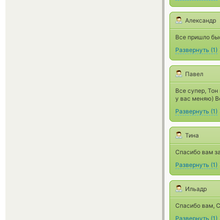
Александр
Все пришло бы
Развернуть
(
1
)
Павел
Все супер, Тон
у вас меняю) В
Развернуть
(
1
)
Тина
Спасибо вам за
Развернуть
(
1
)
Ильадр
Спасибо вам, С
Развернуть
(
1
)