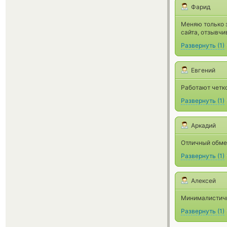
Фарид
Меняю только з
сайта, отзывч
Развернуть
(
1
)
Евгений
Работают четко
Развернуть
(
1
)
Аркадий
Отличный обмен
Развернуть
(
1
)
Алексей
Минималистичн
Развернуть
(
1
)