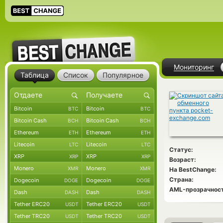
Мониторинг
Таблица
Список
Популярное
Bitcoin
Bitcoin
BTC
BTC
Bitcoin Cash
Bitcoin Cash
BCH
BCH
Ethereum
Ethereum
ETH
ETH
Litecoin
Litecoin
LTC
LTC
Статус:
XRP
XRP
XRP
XRP
Возраст:
Monero
Monero
XMR
XMR
На BestChange:
Страна:
Dogecoin
Dogecoin
DOGE
DOGE
AML-прозрачност
Dash
Dash
DASH
DASH
Tether ERC20
Tether ERC20
USDT
USDT
Tether TRC20
Tether TRC20
USDT
USDT