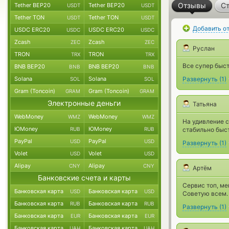
Отзывы
Ст
Tether BEP20
Tether BEP20
USDT
USDT
Tether TON
Tether TON
USDT
USDT
Добавить о
USDC ERC20
USDC ERC20
USDC
USDC
Zcash
Zcash
ZEC
ZEC
Руслан
TRON
TRON
TRX
TRX
Все супер быс
BNB BEP20
BNB BEP20
BNB
BNB
Solana
Solana
Развернуть
(
1
)
SOL
SOL
Gram (Toncoin)
Gram (Toncoin)
GRAM
GRAM
Электронные деньги
Татьяна
WebMoney
WebMoney
WMZ
WMZ
На удивление с
ЮMoney
ЮMoney
RUB
RUB
стабильно быст
PayPal
PayPal
USD
USD
Развернуть
(
1
)
Volet
Volet
USD
USD
Alipay
Alipay
CNY
CNY
Артём
Банковские счета и карты
Сервис топ, ме
Банковская карта
Банковская карта
USD
USD
Советую всем.
Банковская карта
Банковская карта
RUB
RUB
Развернуть
(
1
)
Банковская карта
Банковская карта
EUR
EUR
Банковская карта
Банковская карта
UAH
UAH