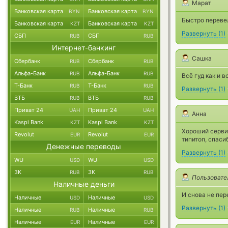
Марат
Банковская карта
Банковская карта
BYN
BYN
Быстро перевел
Банковская карта
Банковская карта
KZT
KZT
Развернуть
(
1
)
СБП
СБП
RUB
RUB
Интернет-банкинг
Сашка
Сбербанк
Сбербанк
RUB
RUB
Альфа-Банк
Альфа-Банк
RUB
RUB
Всё гуд как и в
Т-Банк
Т-Банк
RUB
RUB
Развернуть
(
1
)
ВТБ
ВТБ
RUB
RUB
Приват 24
Приват 24
UAH
UAH
Анна
Kaspi Bank
Kaspi Bank
KZT
KZT
Хороший сервис
Revolut
Revolut
EUR
EUR
типитоп, спаси
Денежные переводы
Развернуть
(
1
)
WU
WU
USD
USD
ЗК
ЗК
RUB
RUB
Пользовате
Наличные деньги
И снова не пер
Наличные
Наличные
USD
USD
Развернуть
(
1
)
Наличные
Наличные
RUB
RUB
Наличные
Наличные
EUR
EUR