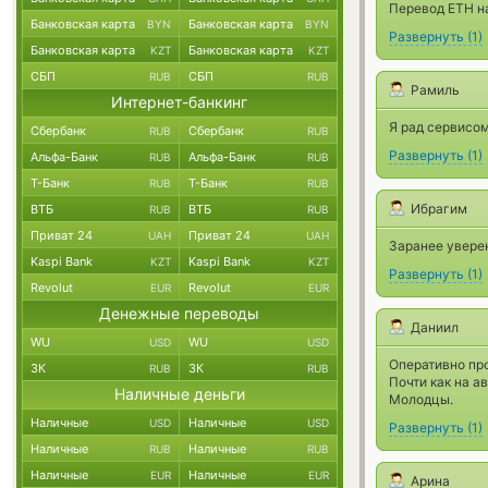
Перевод ETH н
Банковская карта
Банковская карта
BYN
BYN
Развернуть
(
1
)
Банковская карта
Банковская карта
KZT
KZT
СБП
СБП
RUB
RUB
Рамиль
Интернет-банкинг
Я рад сервисом
Сбербанк
Сбербанк
RUB
RUB
Развернуть
(
1
)
Альфа-Банк
Альфа-Банк
RUB
RUB
Т-Банк
Т-Банк
RUB
RUB
Ибрагим
ВТБ
ВТБ
RUB
RUB
Приват 24
Приват 24
UAH
UAH
Заранее уверен
Kaspi Bank
Kaspi Bank
KZT
KZT
Развернуть
(
1
)
Revolut
Revolut
EUR
EUR
Денежные переводы
Даниил
WU
WU
USD
USD
Оперативно пр
ЗК
ЗК
RUB
RUB
Почти как на а
Наличные деньги
Молодцы.
Наличные
Наличные
USD
USD
Развернуть
(
1
)
Наличные
Наличные
RUB
RUB
Наличные
Наличные
EUR
EUR
Арина