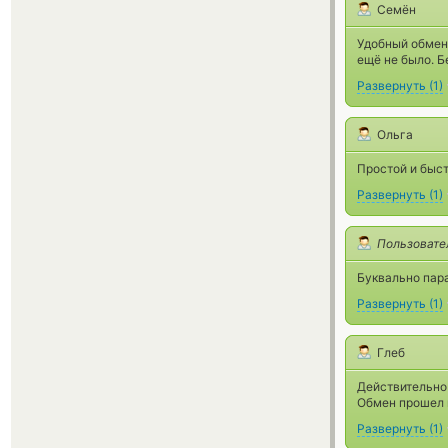
Семён
Удобный обменн
ещё не было. Б
Развернуть
(
1
)
Ольга
Простой и быс
Развернуть
(
1
)
Пользовате
Буквально пар
Развернуть
(
1
)
Глеб
Действительно
Обмен прошел м
Развернуть
(
1
)