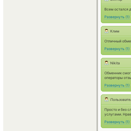
Всем остался д
Развернуть
(
1
)
Клим
Отличный обме
Развернуть
(
1
)
Nikita
Обменник смог
операторы отзы
Развернуть
(
1
)
Пользовате
Просто и без с
услугами. Нрав
Развернуть
(
1
)