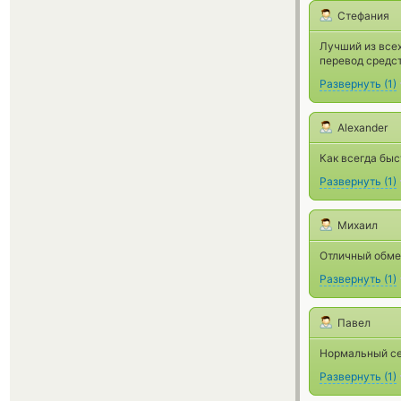
Стефания
Лучший из всех
перевод средст
Развернуть
(
1
)
Alexander
Как всегда быс
Развернуть
(
1
)
Михаил
Отличный обме
Развернуть
(
1
)
Павел
Нормальный сер
Развернуть
(
1
)