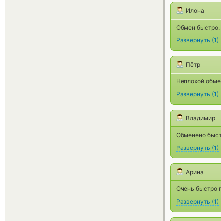
Илона
Обмен быстро. 
Развернуть
(
1
)
Пётр
Неплохой обмен
Развернуть
(
1
)
Владимир
Обменено быс
Развернуть
(
1
)
Арина
Очень быстро п
Развернуть
(
1
)