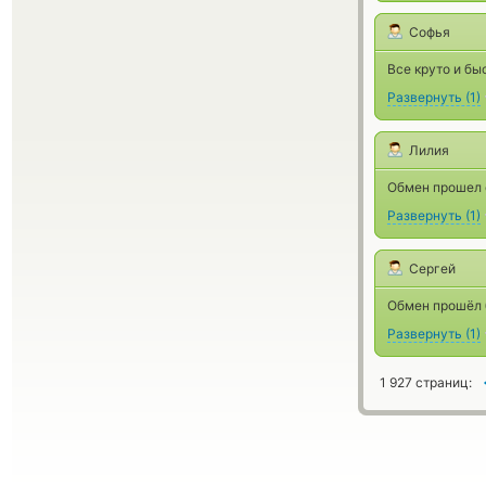
Софья
Все круто и бы
Развернуть
(
1
)
Лилия
Обмен прошел о
Развернуть
(
1
)
Сергей
Обмен прошёл 
Развернуть
(
1
)
1 927 страниц: