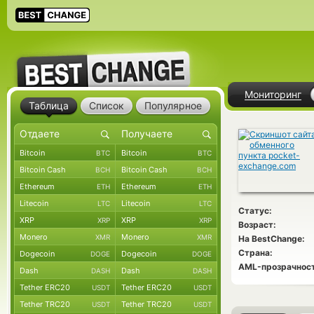
Мониторинг
Таблица
Список
Популярное
Bitcoin
Bitcoin
BTC
BTC
Bitcoin Cash
Bitcoin Cash
BCH
BCH
Ethereum
Ethereum
ETH
ETH
Litecoin
Litecoin
LTC
LTC
Статус:
XRP
XRP
XRP
XRP
Возраст:
Monero
Monero
XMR
XMR
На BestChange:
Страна:
Dogecoin
Dogecoin
DOGE
DOGE
AML-прозрачност
Dash
Dash
DASH
DASH
Tether ERC20
Tether ERC20
USDT
USDT
Tether TRC20
Tether TRC20
USDT
USDT