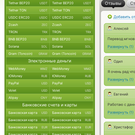
Отзывы
Ст
Tether BEP20
Tether BEP20
USDT
USDT
Tether TON
Tether TON
USDT
USDT
Добавить о
USDC ERC20
USDC ERC20
USDC
USDC
Zcash
Zcash
ZEC
ZEC
Алексей
TRON
TRON
TRX
TRX
Перевод мгнове
BNB BEP20
BNB BEP20
BNB
BNB
Solana
Solana
Развернуть
(
1
)
SOL
SOL
Gram (Toncoin)
Gram (Toncoin)
GRAM
GRAM
Электронные деньги
Одил
WebMoney
WebMoney
WMZ
WMZ
Я очень рад чт
ЮMoney
ЮMoney
RUB
RUB
Развернуть
(
1
)
PayPal
PayPal
USD
USD
Volet
Volet
USD
USD
Евгений
Alipay
Alipay
CNY
CNY
Банковские счета и карты
Работаю с данн
Развернуть
(
1
)
Банковская карта
Банковская карта
USD
USD
Банковская карта
Банковская карта
RUB
RUB
Христафор
Банковская карта
Банковская карта
EUR
EUR
Банковская карта
Банковская карта
UAH
UAH