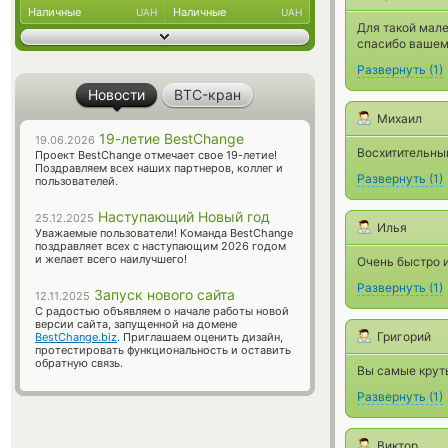
Наличные
Наличные
UAH
UAH
Для такой мале
спасибо вашем
Развернуть
(
1
)
Новости
BTC-кран
Михаил
19-летие BestChange
19.06.2026
Восхитительный
Проект BestChange отмечает свое 19-летие!
Поздравляем всех наших партнеров, коллег и
Развернуть
(
1
)
пользователей.
Наступающий Новый год
25.12.2025
Илья
Уважаемые пользователи! Команда BestChange
поздравляет всех с наступающим 2026 годом
и желает всего наилучшего!
Очень быстро и
Развернуть
(
1
)
Запуск нового сайта
12.11.2025
С радостью объявляем о начале работы новой
версии сайта, запущенной на домене
Григорий
BestChange.biz
. Приглашаем оценить дизайн,
протестировать функциональность и оставить
обратную связь.
Вы самые крут
Развернуть
(
1
)
Виктор