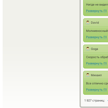
Нигде не виде
Развернуть
(
1
)
David
Молниеносный 
Развернуть
(
1
)
Goga
Скорость обраб
Развернуть
(
1
)
Михаил
Все отлично ср
Развернуть
(
1
)
1 927 страниц: