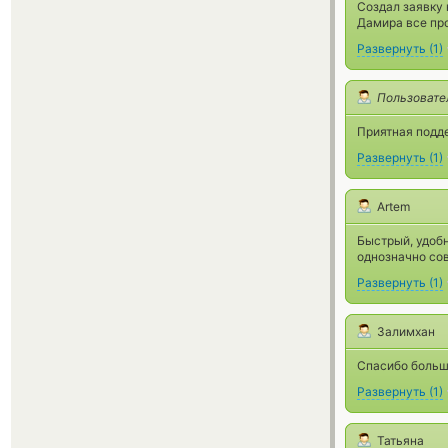
Создал заявку 
Дамира все про
Развернуть
(
1
)
Пользовате
Приятная подд
Развернуть
(
1
)
Artem
Быстрый, удобн
однозначно со
Развернуть
(
1
)
Залимхан
Спасибо больш
Развернуть
(
1
)
Татьяна