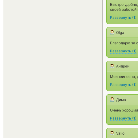
Быстро удобно
своей работой 
Развернуть
(
1
)
Olga
Благодарю за 
Развернуть
(
1
)
Андрей
Молнеиносно, 
Развернуть
(
1
)
Дима
Очень хороший
Развернуть
(
1
)
Valio