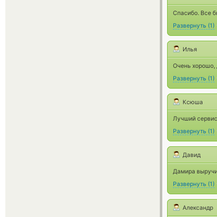
Спасибо. Все б
Развернуть
(
1
)
Илья
Очень хорошо,
Развернуть
(
1
)
Ксюша
Лучший сервис
Развернуть
(
1
)
Давид
Дамира выручи
Развернуть
(
1
)
Александр