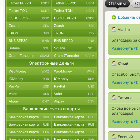
Отзывы
Ст
Tether BEP20
Tether BEP20
USDT
USDT
Tether TON
Tether TON
USDT
USDT
Добавить о
USDC ERC20
USDC ERC20
USDC
USDC
Zcash
Zcash
ZEC
ZEC
Vladimir
TRON
TRON
TRX
TRX
Благодарю за 
BNB BEP20
BNB BEP20
BNB
BNB
Solana
Solana
Развернуть
(
1
)
SOL
SOL
Gram (Toncoin)
Gram (Toncoin)
GRAM
GRAM
Электронные деньги
Юрий
WebMoney
WebMoney
WMZ
WMZ
Спасибо! Быстр
ЮMoney
ЮMoney
RUB
RUB
Развернуть
(
1
)
PayPal
PayPal
USD
USD
Volet
Volet
USD
USD
Татьяна
Alipay
Alipay
CNY
CNY
Банковские счета и карты
Снова все быс
Благодарю!
Банковская карта
Банковская карта
USD
USD
Развернуть
(
1
)
Банковская карта
Банковская карта
RUB
RUB
Банковская карта
Банковская карта
EUR
EUR
Евгений
Банковская карта
Банковская карта
UAH
UAH