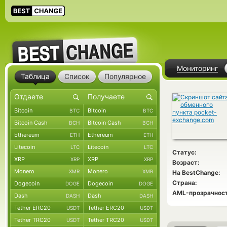
Мониторинг
Таблица
Список
Популярное
Bitcoin
Bitcoin
BTC
BTC
Bitcoin Cash
Bitcoin Cash
BCH
BCH
Ethereum
Ethereum
ETH
ETH
Litecoin
Litecoin
LTC
LTC
Статус:
XRP
XRP
XRP
XRP
Возраст:
Monero
Monero
XMR
XMR
На BestChange:
Страна:
Dogecoin
Dogecoin
DOGE
DOGE
AML-прозрачност
Dash
Dash
DASH
DASH
Tether ERC20
Tether ERC20
USDT
USDT
Tether TRC20
Tether TRC20
USDT
USDT