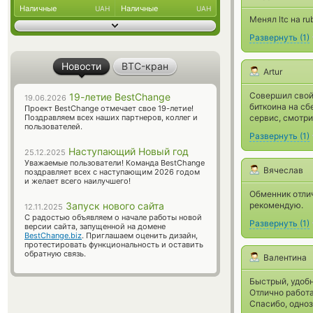
Наличные
Наличные
UAH
UAH
Менял ltc на r
Развернуть
(
1
)
Новости
BTC-кран
Artur
Совершил свой
19-летие BestChange
19.06.2026
биткоина на сб
Проект BestChange отмечает свое 19-летие!
Поздравляем всех наших партнеров, коллег и
сервис, смотр
пользователей.
Развернуть
(
1
)
Наступающий Новый год
25.12.2025
Уважаемые пользователи! Команда BestChange
Вячеслав
поздравляет всех с наступающим 2026 годом
и желает всего наилучшего!
Обменник отлич
Запуск нового сайта
рекомендую.
12.11.2025
С радостью объявляем о начале работы новой
Развернуть
(
1
)
версии сайта, запущенной на домене
BestChange.biz
. Приглашаем оценить дизайн,
протестировать функциональность и оставить
обратную связь.
Валентина
Быстрый, удоб
Отлично работ
Спасибо, одно