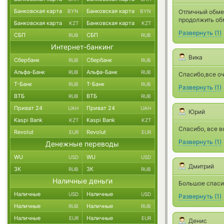
Банковская карта
Банковская карта
BYN
BYN
Отличный обмен
продолжить об
Банковская карта
Банковская карта
KZT
KZT
Развернуть
(
1
)
СБП
СБП
RUB
RUB
Интернет-банкинг
Вика
Сбербанк
Сбербанк
RUB
RUB
Альфа-Банк
Альфа-Банк
RUB
RUB
Спасибо,все оч
Т-Банк
Т-Банк
RUB
RUB
Развернуть
(
1
)
ВТБ
ВТБ
RUB
RUB
Приват 24
Приват 24
UAH
UAH
Юрий
Kaspi Bank
Kaspi Bank
KZT
KZT
Спасибо, все 
Revolut
Revolut
EUR
EUR
Развернуть
(
1
)
Денежные переводы
WU
WU
USD
USD
Дмитрий
ЗК
ЗК
RUB
RUB
Наличные деньги
Большое спаси
Наличные
Наличные
USD
USD
Развернуть
(
1
)
Наличные
Наличные
RUB
RUB
Наличные
Наличные
EUR
EUR
Денис