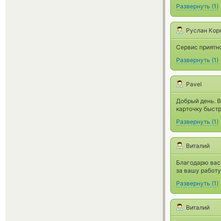
Развернуть
(
1
)
Руслан Кор
Сервис приятн
Развернуть
(
1
)
Pavel
Добрый день. В
карточку быстр
Развернуть
(
1
)
Виталий
Благодарю вас
за вашу работу
Развернуть
(
1
)
Виталий