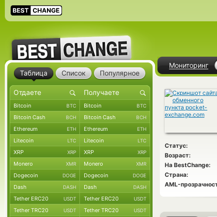
Мониторинг
Таблица
Список
Популярное
Bitcoin
Bitcoin
BTC
BTC
Bitcoin Cash
Bitcoin Cash
BCH
BCH
Ethereum
Ethereum
ETH
ETH
Litecoin
Litecoin
LTC
LTC
Статус:
XRP
XRP
XRP
XRP
Возраст:
Monero
Monero
XMR
XMR
На BestChange:
Страна:
Dogecoin
Dogecoin
DOGE
DOGE
AML-прозрачност
Dash
Dash
DASH
DASH
Tether ERC20
Tether ERC20
USDT
USDT
Tether TRC20
Tether TRC20
USDT
USDT