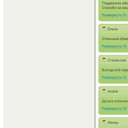
Поддержка обме
Спасибо за ваш
Развернуть
(
1
)
Елена
Отличный обме
Развернуть
(
1
)
Станислав
Всегда всё хор
Развернуть
(
1
)
Andrei
Да все отличн
Развернуть
(
1
)
Alexey