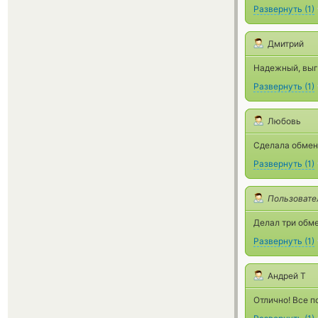
Развернуть
(
1
)
Дмитрий
Надежный, выг
Развернуть
(
1
)
Любовь
Сделала обмен.
Развернуть
(
1
)
Пользовате
Делал три обме
Развернуть
(
1
)
Андрей Т
Отлично! Все п