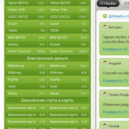
Отзывы
Ст
Tether BEP20
Tether BEP20
USDT
USDT
Tether TON
Tether TON
USDT
USDT
Добавить о
USDC ERC20
USDC ERC20
USDC
USDC
Zcash
Zcash
ZEC
ZEC
Виторес
TRON
TRON
TRX
TRX
Здравствуйте, 
BNB BEP20
BNB BEP20
BNB
BNB
спасибо Вам, 
Solana
Solana
SOL
SOL
Развернуть
(
1
)
Gram (Toncoin)
Gram (Toncoin)
GRAM
GRAM
Электронные деньги
Андрей
WebMoney
WebMoney
WMZ
WMZ
ЮMoney
ЮMoney
RUB
RUB
Спасибо за об
PayPal
PayPal
USD
USD
Развернуть
(
1
)
Volet
Volet
USD
USD
Alipay
Alipay
CNY
CNY
Генри Людв
Банковские счета и карты
Обменник радуе
Банковская карта
Банковская карта
USD
USD
Развернуть
(
1
)
Банковская карта
Банковская карта
RUB
RUB
Банковская карта
Банковская карта
EUR
EUR
Назиф
Банковская карта
Банковская карта
UAH
UAH