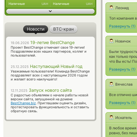
Наличные
Наличные
UAH
UAH
Леонид
Топ компания в
Развернуть
(
1
)
Новости
BTC-кран
Новичок
19-летие BestChange
19.06.2026
Проект BestChange отмечает свое 19-летие!
Поздравляем всех наших партнеров, коллег и
Были трудности
пользователей.
как только про
что Вы есть! П
Наступающий Новый год
25.12.2025
Развернуть
(
1
)
Уважаемые пользователи! Команда BestChange
поздравляет всех с наступающим 2026 годом
и желает всего наилучшего!
Вячеслав
Запуск нового сайта
12.11.2025
Все отлично ши
С радостью объявляем о начале работы новой
версии сайта, запущенной на домене
Развернуть
(
1
)
BestChange.biz
. Приглашаем оценить дизайн,
протестировать функциональность и оставить
обратную связь.
Искатель
В любое время 
ровно, без лиш