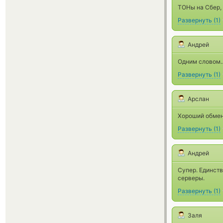
ТОНы на Сбер,
Развернуть
(
1
)
Андрей
Одним словом
Развернуть
(
1
)
Арслан
Хороший обмен
Развернуть
(
1
)
Андрей
Супер. Единств
серверы.
Развернуть
(
1
)
Заля