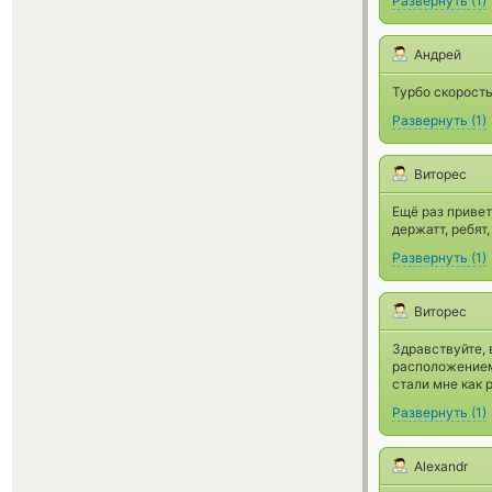
Развернуть
(
1
)
Андрей
Турбо скорост
Развернуть
(
1
)
Виторес
Ещё раз привет
держатт, ребят
Развернуть
(
1
)
Виторес
Здравствуйте, 
расположением 
стали мне как 
Развернуть
(
1
)
Alexandr