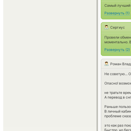
Самый лучший 
Развернуть
(
1
)
Сергиус
Провели обмен 
моментально. В
Развернуть
(
2
)
Роман Вла
Не советую... 
Опасно! возмо
не тратьте врем
А перевод в снг
Раньше пользо
В личный кабин
проблеме сказа
это как раз по
Быстро, но бес