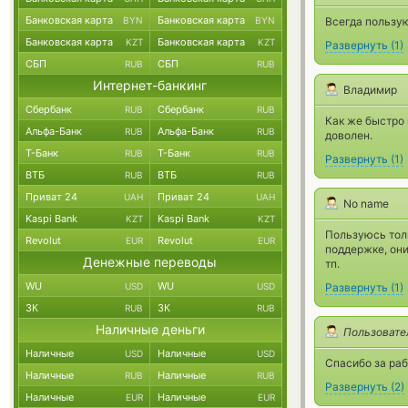
Банковская карта
Банковская карта
BYN
BYN
Всегда пользую
Банковская карта
Банковская карта
KZT
KZT
Развернуть
(
1
)
СБП
СБП
RUB
RUB
Интернет-банкинг
Владимир
Сбербанк
Сбербанк
RUB
RUB
Как же быстро 
Альфа-Банк
Альфа-Банк
RUB
RUB
доволен.
Т-Банк
Т-Банк
RUB
RUB
Развернуть
(
1
)
ВТБ
ВТБ
RUB
RUB
Приват 24
Приват 24
UAH
UAH
No name
Kaspi Bank
Kaspi Bank
KZT
KZT
Пользуюсь толь
Revolut
Revolut
EUR
EUR
поддержке, он
Денежные переводы
тп.
WU
WU
USD
USD
Развернуть
(
1
)
ЗК
ЗК
RUB
RUB
Наличные деньги
Пользовате
Наличные
Наличные
USD
USD
Спасибо за раб
Наличные
Наличные
RUB
RUB
Развернуть
(
2
)
Наличные
Наличные
EUR
EUR