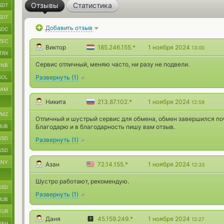
Отзывы
Статистика
SDT
SDT
Добавить отзыв
SDC
ZEC
Виктор
185.246.155.*
1 ноября 2024
13:00
TRX
Сервис отличный, меняю часто, ни разу не подвели.
BNB
Развернуть
(
1
)
SOL
RAM
Никита
213.87.102.*
1 ноября 2024
12:59
MZ
Отличный и шустрый сервис для обмена, обмен завершился поч
RUB
Благодарю и в благодарность пишу вам отзыв.
USD
Развернуть
(
1
)
USD
CNY
Азан
72.14.155.*
1 ноября 2024
12:33
Шустро работают, рекомендую.
USD
Развернуть
(
1
)
RUB
EUR
Даня
45.159.249.*
1 ноября 2024
12:27
UAH