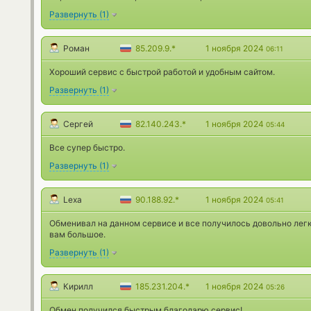
Развернуть
(
1
)
Роман
85.209.9.*
1 ноября 2024
06:11
Хороший сервис с быстрой работой и удобным сайтом.
Развернуть
(
1
)
Сергей
82.140.243.*
1 ноября 2024
05:44
Все супер быстро.
Развернуть
(
1
)
Lexa
90.188.92.*
1 ноября 2024
05:41
Обменивал на данном сервисе и все получилось довольно легк
вам большое.
Развернуть
(
1
)
Кирилл
185.231.204.*
1 ноября 2024
05:26
Обмен получился быстрым благодарю сервис!