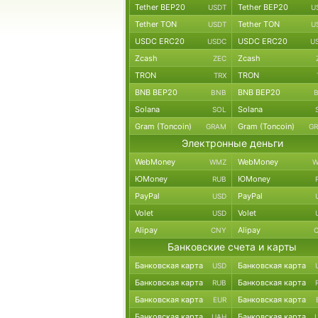
Tether BEP20
Tether BEP20
USDT
U
Tether TON
Tether TON
USDT
U
USDC ERC20
USDC ERC20
USDC
U
Zcash
Zcash
ZEC
TRON
TRON
TRX
BNB BEP20
BNB BEP20
BNB
Solana
Solana
SOL
Gram (Toncoin)
Gram (Toncoin)
GRAM
G
Электронные деньги
WebMoney
WebMoney
WMZ
W
ЮMoney
ЮMoney
RUB
PayPal
PayPal
USD
Volet
Volet
USD
Alipay
Alipay
CNY
Банковские счета и карты
Банковская карта
Банковская карта
USD
Банковская карта
Банковская карта
RUB
Банковская карта
Банковская карта
EUR
Банковская карта
Банковская карта
UAH