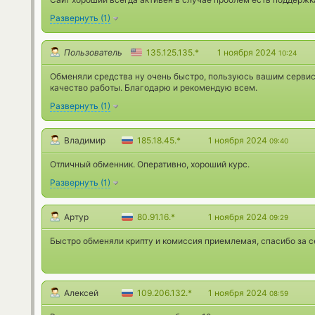
Развернуть
(
1
)
Пользователь
135.125.135.*
1 ноября 2024
10:24
Обменяли средства ну очень быстро, пользуюсь вашим сервисо
качество работы. Благодарю и рекомендую всем.
Развернуть
(
1
)
Владимир
185.18.45.*
1 ноября 2024
09:40
Отличный обменник. Оперативно, хороший курс.
Развернуть
(
1
)
Артур
80.91.16.*
1 ноября 2024
09:29
Быстро обменяли крипту и комиссия приемлемая, спасибо за с
Алексей
109.206.132.*
1 ноября 2024
08:59