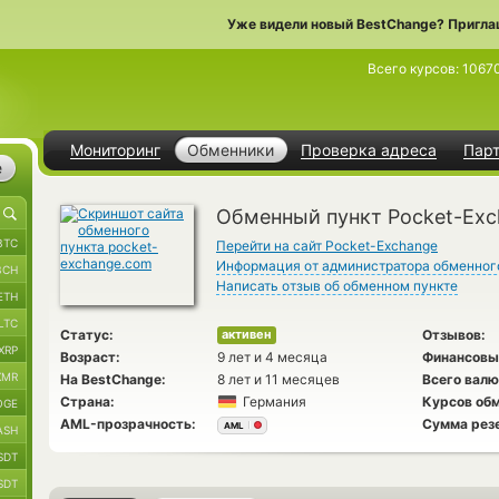
Уже видели новый BestChange? Пригла
Всего курсов:
1067
Мониторинг
Обменники
Проверка адреса
Пар
е
Обменный пункт Pocket-Ex
BTC
Перейти на сайт Pocket-Exchange
Информация от администратора обменног
BCH
Написать отзыв об обменном пункте
ETH
LTC
Статус:
Отзывов:
активен
XRP
Возраст:
9 лет и 4 месяца
Финансовы
XMR
На BestChange:
8 лет и 11 месяцев
Всего валю
Страна:
Германия
Курсов обм
OGE
AML-прозрачность:
Сумма рез
AML
ASH
SDT
SDT