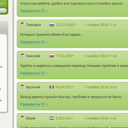
Классные ребята, удобно все сделано и все спокойно дошло.
UAH
Развернуть
(
1
)
Тимофей
212.233.85.*
1 ноября 2024
11:22
Успешно провели обмен благодарю.
Развернуть
(
1
)
Николай
77.34.219.*
1 ноября 2024
11:06
Удобно и надёжно совершили перевод. Никаких проблем и замо
ge
Развернуть
(
1
)
Арсений
45.67.231.*
1 ноября 2024
10:50
й
Вывод крипты прошёл быстро, проблем в процессе не было.
ь
Развернуть
(
1
)
Юрий
5.253.43.*
1 ноября 2024
10:31
Сайт хороший всегда активен в случае проблем есть поддержк