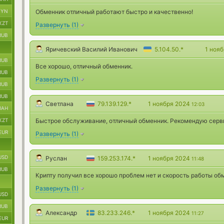
BYN
Обменник отличный работают быстро и качественно!
KZT
Развернуть
(
1
)
RUB
Яричевский Василий Иванович
5.104.50.*
1 ноя
RUB
Все хорошо, отличный обменник.
RUB
Развернуть
(
1
)
RUB
RUB
Светлана
79.139.129.*
1 ноября 2024
12:03
UAH
KZT
Быстрое обслуживание, отличный обменник. Рекомендую серв
EUR
Развернуть
(
1
)
USD
Руслан
159.253.174.*
1 ноября 2024
11:48
RUB
Крипту получил все хорошо проблем нет и скорость работы об
Развернуть
(
1
)
USD
RUB
Александр
83.233.246.*
1 ноября 2024
11:27
EUR