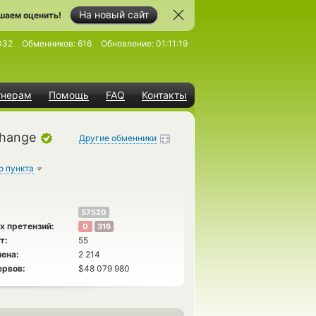
На новый сайт
шаем оценить!
032
Обменников:
616
Обновление:
01:11:19
тнерам
Помощь
FAQ
Контакты
change
Другие обменники
о пункта
57520
х претензий:
0
316
т:
55
ена:
2 214
ервов:
$48 079 980