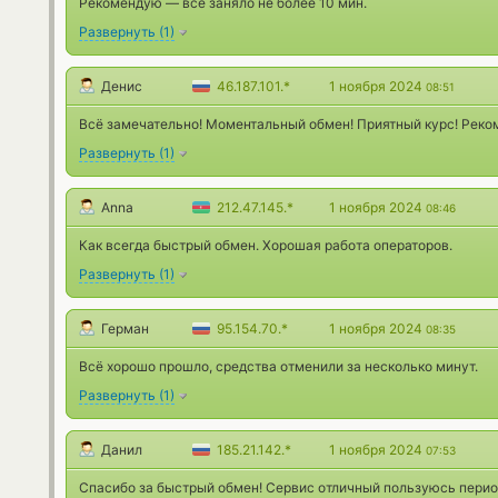
Рекомендую — все заняло не более 10 мин.
Развернуть
(
1
)
Денис
46.187.101.*
1 ноября 2024
08:51
Всё замечательно! Моментальный обмен! Приятный курс! Реко
Развернуть
(
1
)
Anna
212.47.145.*
1 ноября 2024
08:46
Как всегда быстрый обмен. Хорошая работа операторов.
Развернуть
(
1
)
Герман
95.154.70.*
1 ноября 2024
08:35
Всё хорошо прошло, средства отменили за несколько минут.
Развернуть
(
1
)
Данил
185.21.142.*
1 ноября 2024
07:53
Спасибо за быстрый обмен! Сервис отличный пользуюсь перио