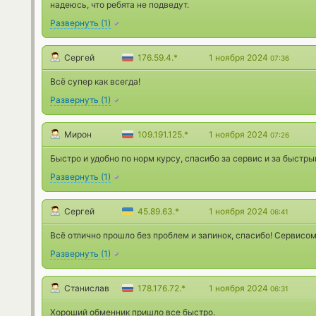
надеюсь, что ребята не подведут.
Развернуть
(
1
)
Сергей
176.59.4.*
1 ноября 2024
07:36
Всё супер как всегда!
Развернуть
(
1
)
Мирон
109.191.125.*
1 ноября 2024
07:26
Быстро и удобно по норм курсу, спасибо за сервис и за быстры
Развернуть
(
1
)
Сергей
45.89.63.*
1 ноября 2024
06:41
Всё отлично прошло без проблем и запинок, спасибо! Сервисом
Развернуть
(
1
)
Станислав
178.176.72.*
1 ноября 2024
06:31
Хороший обменник пришло все быстро.