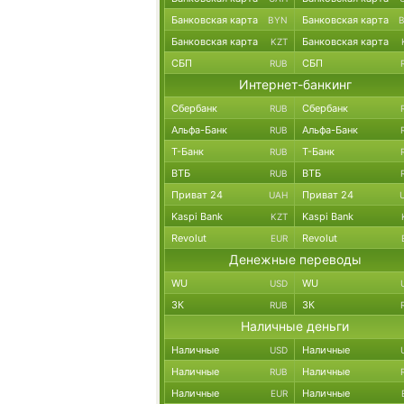
Банковская карта
Банковская карта
BYN
Банковская карта
Банковская карта
KZT
СБП
СБП
RUB
Интернет-банкинг
Сбербанк
Сбербанк
RUB
Альфа-Банк
Альфа-Банк
RUB
Т-Банк
Т-Банк
RUB
ВТБ
ВТБ
RUB
Приват 24
Приват 24
UAH
Kaspi Bank
Kaspi Bank
KZT
Revolut
Revolut
EUR
Денежные переводы
WU
WU
USD
ЗК
ЗК
RUB
Наличные деньги
Наличные
Наличные
USD
Наличные
Наличные
RUB
Наличные
Наличные
EUR