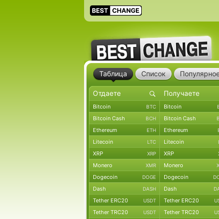
Таблица
Список
Популярно
Bitcoin
Bitcoin
BTC
Bitcoin Cash
Bitcoin Cash
BCH
Ethereum
Ethereum
ETH
Litecoin
Litecoin
LTC
XRP
XRP
XRP
Monero
Monero
XMR
Dogecoin
Dogecoin
DOGE
D
Dash
Dash
DASH
D
Tether ERC20
Tether ERC20
USDT
U
Tether TRC20
Tether TRC20
USDT
U