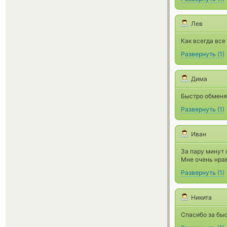
Лев
Как всегда все
Развернуть
(
1
)
Дима
Быстро обменял
Развернуть
(
1
)
Иван
За пару минут 
Мне очень нра
Развернуть
(
1
)
Никита
Спасибо за бы