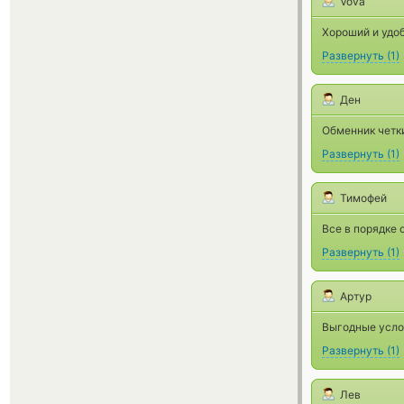
Vova
Хороший и удоб
Развернуть
(
1
)
Ден
Обменник четки
Развернуть
(
1
)
Тимофей
Все в порядке
Развернуть
(
1
)
Артур
Выгодные усло
Развернуть
(
1
)
Лев