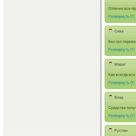
Отлично все пр
Развернуть
(
1
)
Сева
Быстро перевел
Развернуть
(
1
)
Марат
Как всегда все
Развернуть
(
1
)
Влад
Средства получ
Развернуть
(
1
)
Руслан