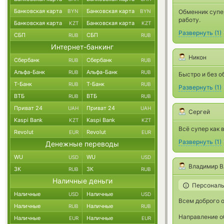
Банковская карта
Банковская карта
BYN
BYN
Обменник супер
работу.
Банковская карта
Банковская карта
KZT
KZT
Развернуть
(
1
)
СБП
СБП
RUB
RUB
Интернет-банкинг
Никон
Сбербанк
Сбербанк
RUB
RUB
Альфа-Банк
Альфа-Банк
RUB
RUB
Быстро и без о
Т-Банк
Т-Банк
RUB
RUB
Развернуть
(
1
)
ВТБ
ВТБ
RUB
RUB
Приват 24
Приват 24
UAH
UAH
Сергей
Kaspi Bank
Kaspi Bank
KZT
KZT
Всё супер как 
Revolut
Revolut
EUR
EUR
Развернуть
(
1
)
Денежные переводы
WU
WU
USD
USD
Владимир В
ЗК
ЗК
RUB
RUB
Наличные деньги
Персональ
Наличные
Наличные
USD
USD
Всем доброго 
Наличные
Наличные
RUB
RUB
Направление о
Наличные
Наличные
EUR
EUR