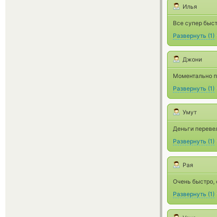
Илья
Все супер быст
Развернуть
(
1
)
Джони
Моментально п
Развернуть
(
1
)
Умут
Деньги переве
Развернуть
(
1
)
Рая
Очень быстро, 
Развернуть
(
1
)