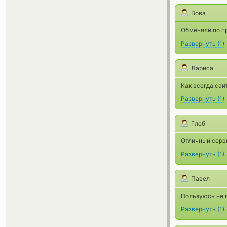
Вова
Обменяли по п
Развернуть
(
1
)
Лариса
Как всегда сай
Развернуть
(
1
)
Глеб
Отличный серв
Развернуть
(
1
)
Павел
Пользуюсь не п
Развернуть
(
1
)