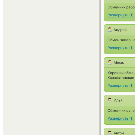
Обменник рабо
Развернуть
(
1
)
Андрей
Обмен завершен
Развернуть
(
1
)
Almas
Хороший обмен
Казахстанские 
Развернуть
(
1
)
Илья
Обменник супер
Развернуть
(
1
)
Антон