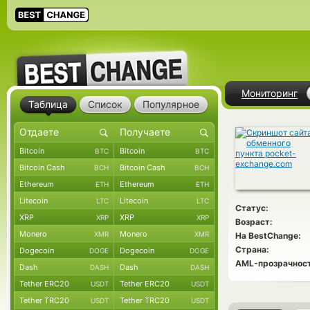
Мониторинг
Таблица
Список
Популярное
Bitcoin
Bitcoin
BTC
BTC
Bitcoin Cash
Bitcoin Cash
BCH
BCH
Ethereum
Ethereum
ETH
ETH
Litecoin
Litecoin
LTC
LTC
Статус:
XRP
XRP
XRP
XRP
Возраст:
Monero
Monero
XMR
XMR
На BestChange:
Страна:
Dogecoin
Dogecoin
DOGE
DOGE
AML-прозрачност
Dash
Dash
DASH
DASH
Tether ERC20
Tether ERC20
USDT
USDT
Tether TRC20
Tether TRC20
USDT
USDT