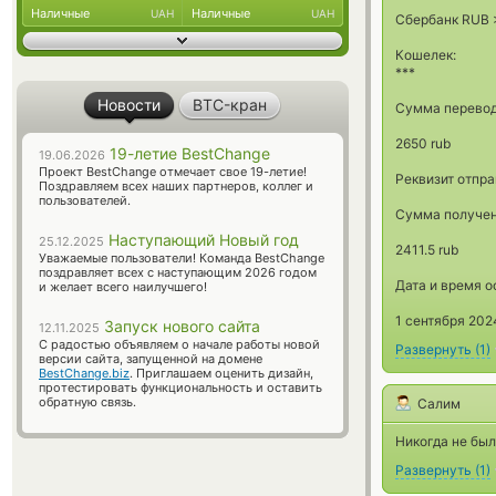
Наличные
Наличные
UAH
UAH
Сбербанк RUB 
Кошелек:
***
Новости
BTC-кран
Сумма перевод
2650 rub
19-летие BestChange
19.06.2026
Проект BestChange отмечает свое 19-летие!
Реквизит отпра
Поздравляем всех наших партнеров, коллег и
пользователей.
Сумма получен
Наступающий Новый год
25.12.2025
2411.5 rub
Уважаемые пользователи! Команда BestChange
поздравляет всех с наступающим 2026 годом
Дата и время 
и желает всего наилучшего!
1 сентября 2024
Запуск нового сайта
12.11.2025
С радостью объявляем о начале работы новой
Развернуть
(
1
)
версии сайта, запущенной на домене
BestChange.biz
. Приглашаем оценить дизайн,
протестировать функциональность и оставить
обратную связь.
Салим
Никогда не бы
Развернуть
(
1
)