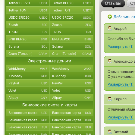
Отзывы
Ст
Tether BEP20
Tether BEP20
USDT
USDT
Tether TON
Tether TON
USDT
USDT
Добавить о
USDC ERC20
USDC ERC20
USDC
USDC
Zcash
Zcash
ZEC
ZEC
Андрей
TRON
TRON
TRX
TRX
Спасибо за быс
BNB BEP20
BNB BEP20
BNB
BNB
Solana
Solana
Развернуть
(
1
)
SOL
SOL
Gram (Toncoin)
Gram (Toncoin)
GRAM
GRAM
Электронные деньги
Александр 
WebMoney
WebMoney
WMZ
WMZ
Отзыв положит
ЮMoney
ЮMoney
RUB
RUB
С уважением....
PayPal
PayPal
USD
USD
Развернуть
(
1
)
Volet
Volet
USD
USD
Alipay
Alipay
CNY
CNY
Кирилл
Банковские счета и карты
Отличный обме
Банковская карта
Банковская карта
USD
USD
Развернуть
(
1
)
Банковская карта
Банковская карта
RUB
RUB
Банковская карта
Банковская карта
EUR
EUR
Виталий
Банковская карта
Банковская карта
UAH
UAH