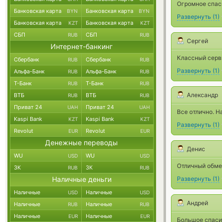
Огромное спас
Банковская карта
Банковская карта
BYN
BYN
Развернуть
(
1
)
Банковская карта
Банковская карта
KZT
KZT
СБП
СБП
RUB
RUB
Сергей
Интернет-банкинг
Классный серв
Сбербанк
Сбербанк
RUB
RUB
Развернуть
(
1
)
Альфа-Банк
Альфа-Банк
RUB
RUB
Т-Банк
Т-Банк
RUB
RUB
Александр
ВТБ
ВТБ
RUB
RUB
Приват 24
Приват 24
UAH
UAH
Все отлично. Н
Kaspi Bank
Kaspi Bank
KZT
KZT
Развернуть
(
1
)
Revolut
Revolut
EUR
EUR
Денежные переводы
Денис
WU
WU
USD
USD
Отличный обме
ЗК
ЗК
RUB
RUB
Наличные деньги
Развернуть
(
1
)
Наличные
Наличные
USD
USD
Андрей
Наличные
Наличные
RUB
RUB
Наличные
Наличные
EUR
EUR
Большое спаси