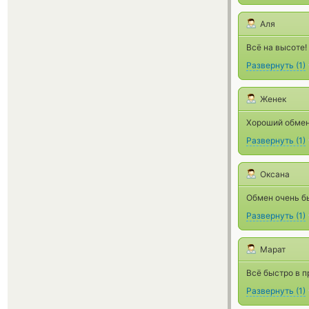
Аля
Всё на высоте!
Развернуть
(
1
)
Женек
Хороший обменн
Развернуть
(
1
)
Оксана
Обмен очень б
Развернуть
(
1
)
Марат
Всё быстро в п
Развернуть
(
1
)