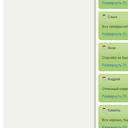
Развернуть
(
1
)
Саша
Все прекрасно!
Развернуть
(
1
)
Яков
Спасибо за бы
Развернуть
(
1
)
Андрей
Отличный серв
Развернуть
(
1
)
Камиль
Все хорошо, бы
Развернуть
(
1
)