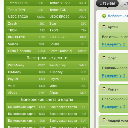
Отзывы
Ст
Tether BEP20
Tether BEP20
USDT
USDT
Tether TON
Tether TON
USDT
USDT
Добавить о
USDC ERC20
USDC ERC20
USDC
USDC
Zcash
Zcash
ZEC
ZEC
Артём
TRON
TRON
TRX
TRX
Все отлично, с
BNB BEP20
BNB BEP20
BNB
BNB
Solana
Solana
Развернуть
(
1
)
SOL
SOL
Gram (Toncoin)
Gram (Toncoin)
GRAM
GRAM
Электронные деньги
Олег
WebMoney
WebMoney
WMZ
WMZ
Отличный серви
ЮMoney
ЮMoney
RUB
RUB
Развернуть
(
1
)
PayPal
PayPal
USD
USD
Volet
Volet
USD
USD
Роман
Alipay
Alipay
CNY
CNY
Банковские счета и карты
Спасибо больш
Развернуть
(
1
)
Банковская карта
Банковская карта
USD
USD
Банковская карта
Банковская карта
RUB
RUB
Андрей Але
Банковская карта
Банковская карта
EUR
EUR
Банковская карта
Банковская карта
UAH
UAH