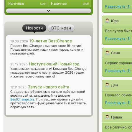
Наличные
Наличные
UAH
UAH
Развернуть
(
1
)
Юра
Новости
BTC-кран
Все супер быст
Развернуть
(
1
)
19-летие BestChange
19.06.2026
Проект BestChange отмечает свое 19-летие!
Поздравляем всех наших партнеров, коллег и
Сеня
пользователей.
Сервис хорошо
Наступающий Новый год
25.12.2025
Уважаемые пользователи! Команда BestChange
Развернуть
(
1
)
поздравляет всех с наступающим 2026 годом
и желает всего наилучшего!
Ден
Запуск нового сайта
12.11.2025
С радостью объявляем о начале работы новой
Процесс обмена
версии сайта, запущенной на домене
BestChange.biz
. Приглашаем оценить дизайн,
Развернуть
(
1
)
протестировать функциональность и оставить
обратную связь.
Гриша
Все отлично, о