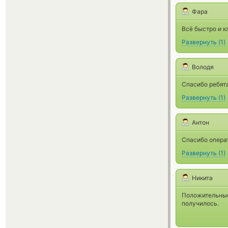
Фара
Всё быстро и к
Развернуть
(
1
)
Володя
Спасибо ребят
Развернуть
(
1
)
Антон
Спасибо опера
Развернуть
(
1
)
Никита
Положительные
получилось.