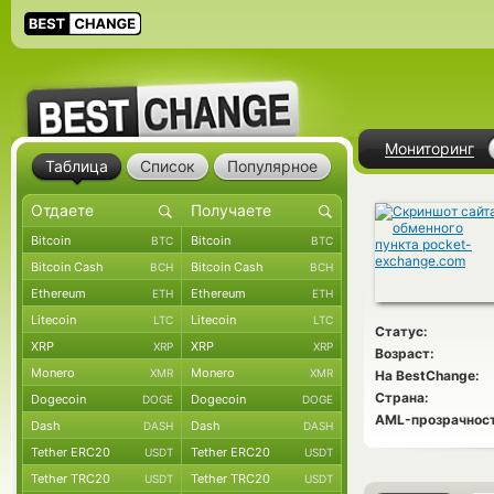
Мониторинг
Таблица
Список
Популярное
Bitcoin
Bitcoin
BTC
BTC
Bitcoin Cash
Bitcoin Cash
BCH
BCH
Ethereum
Ethereum
ETH
ETH
Litecoin
Litecoin
LTC
LTC
Статус:
XRP
XRP
XRP
XRP
Возраст:
Monero
Monero
XMR
XMR
На BestChange:
Страна:
Dogecoin
Dogecoin
DOGE
DOGE
AML-прозрачност
Dash
Dash
DASH
DASH
Tether ERC20
Tether ERC20
USDT
USDT
Tether TRC20
Tether TRC20
USDT
USDT