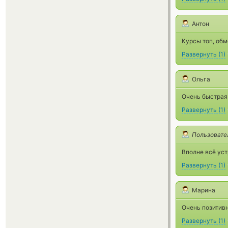
Антон
Курсы топ, обм
Развернуть
(
1
)
Ольга
Очень быстрая 
Развернуть
(
1
)
Пользовате
Вполне всё уст
Развернуть
(
1
)
Марина
Очень позитивн
Развернуть
(
1
)