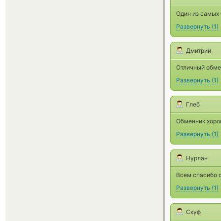
Один из самых
Развернуть
(
1
)
Дмитрий
Отличный обмен
Развернуть
(
1
)
Глеб
Обменник хоро
Развернуть
(
1
)
Нурлан
Всем спасибо 
Развернуть
(
1
)
Cкуф