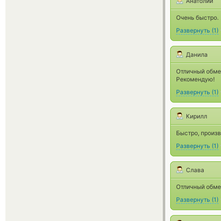
Анатолий
Очень быстро.
Развернуть
(
1
)
Данила
Отличный обмен
Рекомендую!
Развернуть
(
1
)
Кирилл
Быстро, произв
Развернуть
(
1
)
Слава
Отличный обме
Развернуть
(
1
)