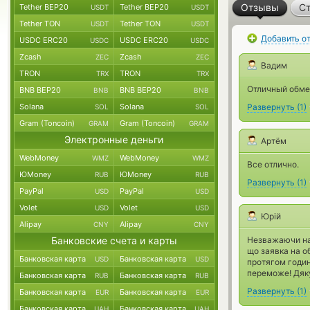
Отзывы
Ст
Tether BEP20
Tether BEP20
USDT
USDT
Tether TON
Tether TON
USDT
USDT
Добавить о
USDC ERC20
USDC ERC20
USDC
USDC
Zcash
Zcash
ZEC
ZEC
Вадим
TRON
TRON
TRX
TRX
Отличный обмен
BNB BEP20
BNB BEP20
BNB
BNB
Solana
Solana
Развернуть
(
1
)
SOL
SOL
Gram (Toncoin)
Gram (Toncoin)
GRAM
GRAM
Электронные деньги
Артём
WebMoney
WebMoney
WMZ
WMZ
Все отлично.
ЮMoney
ЮMoney
RUB
RUB
Развернуть
(
1
)
PayPal
PayPal
USD
USD
Volet
Volet
USD
USD
Юрій
Alipay
Alipay
CNY
CNY
Банковские счета и карты
Незважаючи на
що заявка на об
Банковская карта
Банковская карта
USD
USD
протягом годин
переможе! Дяк
Банковская карта
Банковская карта
RUB
RUB
Развернуть
(
1
)
Банковская карта
Банковская карта
EUR
EUR
Банковская карта
Банковская карта
UAH
UAH