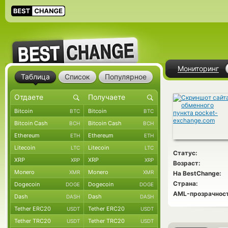
Мониторинг
Таблица
Список
Популярное
Bitcoin
Bitcoin
BTC
BTC
Bitcoin Cash
Bitcoin Cash
BCH
BCH
Ethereum
Ethereum
ETH
ETH
Litecoin
Litecoin
LTC
LTC
Статус:
XRP
XRP
XRP
XRP
Возраст:
Monero
Monero
XMR
XMR
На BestChange:
Страна:
Dogecoin
Dogecoin
DOGE
DOGE
AML-прозрачност
Dash
Dash
DASH
DASH
Tether ERC20
Tether ERC20
USDT
USDT
Tether TRC20
Tether TRC20
USDT
USDT