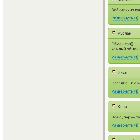
Всё отлично ка
Развернуть
(
1
)
Руслан
Обмен топ))
каждый обмен н
Развернуть
(
1
)
Илья
Спасибо. Всё у
Развернуть
(
1
)
Коля
Всё супер — та
Развернуть
(
1
)