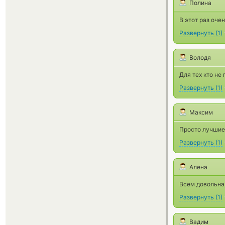
Полина
В этот раз оче
Развернуть
(
1
)
Володя
Для тех кто не
Развернуть
(
1
)
Максим
Просто лучшие,
Развернуть
(
1
)
Алена
Всем довольна
Развернуть
(
1
)
Вадим