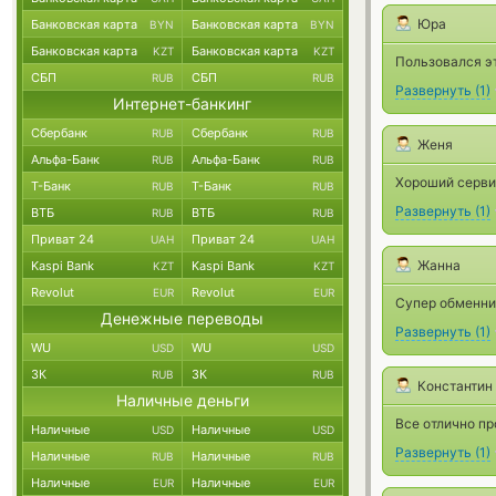
Юра
Банковская карта
Банковская карта
BYN
BYN
Банковская карта
Банковская карта
KZT
KZT
Пользовался э
СБП
СБП
RUB
RUB
Развернуть
(
1
)
Интернет-банкинг
Сбербанк
Сбербанк
RUB
RUB
Женя
Альфа-Банк
Альфа-Банк
RUB
RUB
Хороший сервис
Т-Банк
Т-Банк
RUB
RUB
Развернуть
(
1
)
ВТБ
ВТБ
RUB
RUB
Приват 24
Приват 24
UAH
UAH
Жанна
Kaspi Bank
Kaspi Bank
KZT
KZT
Revolut
Revolut
EUR
EUR
Супер обменни
Денежные переводы
Развернуть
(
1
)
WU
WU
USD
USD
ЗК
ЗК
RUB
RUB
Константин
Наличные деньги
Все отлично пр
Наличные
Наличные
USD
USD
Развернуть
(
1
)
Наличные
Наличные
RUB
RUB
Наличные
Наличные
EUR
EUR