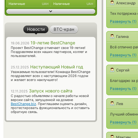
Александр
Наличные
Наличные
UAH
UAH
Тех потдержка 
Развернуть
(
1
)
Новости
BTC-кран
Галина
19-летие BestChange
19.06.2026
Всё отлично ра
Проект BestChange отмечает свое 19-летие!
Поздравляем всех наших партнеров, коллег и
Развернуть
(
1
)
пользователей.
Наступающий Новый год
25.12.2025
Сергей
Уважаемые пользователи! Команда BestChange
поздравляет всех с наступающим 2026 годом
и желает всего наилучшего!
Благодарю за р
Развернуть
(
1
)
Запуск нового сайта
12.11.2025
С радостью объявляем о начале работы новой
версии сайта, запущенной на домене
Лев
BestChange.biz
. Приглашаем оценить дизайн,
протестировать функциональность и оставить
обратную связь.
Лучший обменн
Развернуть
(
1
)
Максим