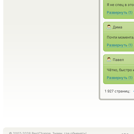
Я не спец в эт
Развернуть
(
1
)
Дима
Почти моментал
Развернуть
(
1
)
Павел
Чётко, быстро 
Развернуть
(
1
)
1 927 страниц:
© 2007-2026 BestChange. Знаем, где обменять!