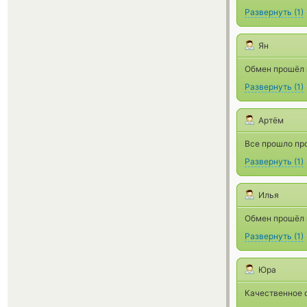
Развернуть
(
1
)
Ян
Обмен прошёл п
Развернуть
(
1
)
Артём
Все прошло про
Развернуть
(
1
)
Илья
Обмен прошёл 
Развернуть
(
1
)
Юра
Качественное 