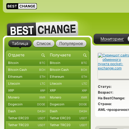
Мониторинг
Таблица
Список
Популярное
Bitcoin
Bitcoin
BTC
BTC
Bitcoin Cash
Bitcoin Cash
BCH
BCH
Ethereum
Ethereum
ETH
ETH
Litecoin
Litecoin
LTC
LTC
Статус:
XRP
XRP
XRP
XRP
Возраст:
Monero
Monero
XMR
XMR
На BestChange:
Страна:
Dogecoin
Dogecoin
DOGE
DOGE
AML-прозрачност
Dash
Dash
DASH
DASH
Tether ERC20
Tether ERC20
USDT
USDT
Tether TRC20
Tether TRC20
USDT
USDT