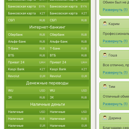
Обмен был не 
Банковская карта
Банковская карта
BYN
BYN
Развернуть
(
1
)
Банковская карта
Банковская карта
KZT
KZT
СБП
СБП
RUB
RUB
Карим
Интернет-банкинг
Профессионалы
Сбербанк
Сбербанк
RUB
RUB
Развернуть
(
1
)
Альфа-Банк
Альфа-Банк
RUB
RUB
Т-Банк
Т-Банк
RUB
RUB
Гоша
ВТБ
ВТБ
RUB
RUB
Приват 24
Приват 24
UAH
UAH
Все отлично, п
Kaspi Bank
Kaspi Bank
KZT
KZT
Развернуть
(
1
)
Revolut
Revolut
EUR
EUR
Денежные переводы
Тим
WU
WU
USD
USD
Отличный обме
ЗК
ЗК
RUB
RUB
Наличные деньги
Развернуть
(
1
)
Наличные
Наличные
USD
USD
Дарина
Наличные
Наличные
RUB
RUB
Наличные
Наличные
EUR
EUR
Благодарю серв