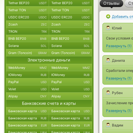
Отзывы
Ст
Tether BEP20
Tether BEP20
USDT
USDT
Tether TON
Tether TON
USDT
USDT
Добавить о
USDC ERC20
USDC ERC20
USDC
USDC
Zcash
Zcash
ZEC
ZEC
Юлий
TRON
TRON
TRX
TRX
Свои условия 
BNB BEP20
BNB BEP20
BNB
BNB
Solana
Solana
Развернуть
(
1
)
SOL
SOL
Gram (Toncoin)
Gram (Toncoin)
GRAM
GRAM
Электронные деньги
Данила
WebMoney
WebMoney
WMZ
WMZ
Сработали опе
ЮMoney
ЮMoney
RUB
RUB
Развернуть
(
1
)
PayPal
PayPal
USD
USD
Volet
Volet
USD
USD
Рубен
Alipay
Alipay
CNY
CNY
Банковские счета и карты
Зачисление про
Развернуть
(
1
)
Банковская карта
Банковская карта
USD
USD
Банковская карта
Банковская карта
RUB
RUB
Вадим
Банковская карта
Банковская карта
EUR
EUR
Банковская карта
Банковская карта
UAH
UAH