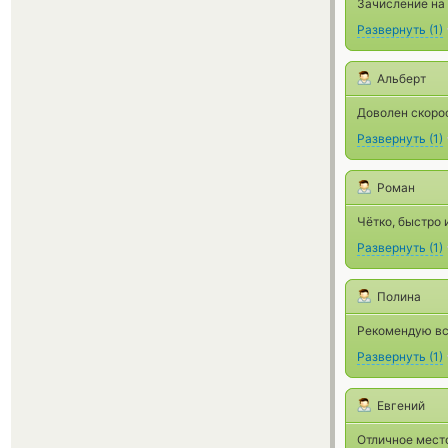
Зачисление на
Развернуть
(
1
)
Альберт
Доволен скорос
Развернуть
(
1
)
Роман
Чётко, быстро 
Развернуть
(
1
)
Полина
Рекомендую вс
Развернуть
(
1
)
Евгений
Отличное мест