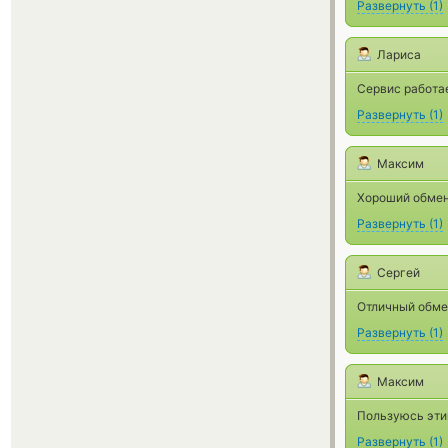
Развернуть
(
1
)
Лариса
Сервис работае
Развернуть
(
1
)
Максим
Хороший обмен
Развернуть
(
1
)
Сергей
Отличный обмен
Развернуть
(
1
)
Максим
Пользуюсь этим
Развернуть
(
1
)