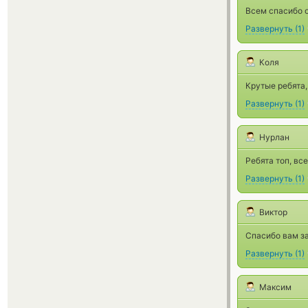
Всем спасибо о
Развернуть
(
1
)
Коля
Крутые ребята,
Развернуть
(
1
)
Нурлан
Ребята топ, вс
Развернуть
(
1
)
Виктор
Спасибо вам за
Развернуть
(
1
)
Максим