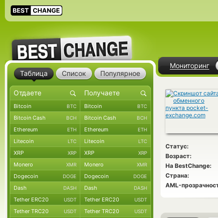
Мониторинг
Таблица
Список
Популярное
Bitcoin
Bitcoin
BTC
BTC
Bitcoin Cash
Bitcoin Cash
BCH
BCH
Ethereum
Ethereum
ETH
ETH
Litecoin
Litecoin
LTC
LTC
Статус:
XRP
XRP
XRP
XRP
Возраст:
Monero
Monero
XMR
XMR
На BestChange:
Страна:
Dogecoin
Dogecoin
DOGE
DOGE
AML-прозрачност
Dash
Dash
DASH
DASH
Tether ERC20
Tether ERC20
USDT
USDT
Tether TRC20
Tether TRC20
USDT
USDT