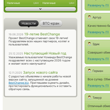
Наличные
Наличные
UAH
UAH
Развернуть
(
1
)
Артур
Новости
BTC-кран
Качественно бы
Развернуть
(
1
)
19-летие BestChange
19.06.2026
Проект BestChange отмечает свое 19-летие!
Поздравляем всех наших партнеров, коллег и
Эдик
пользователей.
Совершил обмен
Наступающий Новый год
25.12.2025
Уважаемые пользователи! Команда BestChange
Развернуть
(
1
)
поздравляет всех с наступающим 2026 годом
и желает всего наилучшего!
Герман
Запуск нового сайта
12.11.2025
С радостью объявляем о начале работы новой
Все супер. Об
версии сайта, запущенной на домене
BestChange.biz
. Приглашаем оценить дизайн,
Развернуть
(
1
)
протестировать функциональность и оставить
обратную связь.
Тимур
Отличный обмен