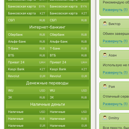
Рекомендую об
Банковская карта
Банковская карта
BYN
BYN
Развернуть
(
1
)
Банковская карта
Банковская карта
KZT
KZT
СБП
СБП
RUB
RUB
Виктор
Интернет-банкинг
Обмен заверши
Сбербанк
Сбербанк
RUB
RUB
Развернуть
(
1
)
Альфа-Банк
Альфа-Банк
RUB
RUB
Т-Банк
Т-Банк
RUB
RUB
Азан
ВТБ
ВТБ
RUB
RUB
Приват 24
Приват 24
UAH
UAH
Использую не п
Kaspi Bank
Kaspi Bank
KZT
KZT
Развернуть
(
1
)
Revolut
Revolut
EUR
EUR
Денежные переводы
Рая
WU
WU
USD
USD
Отличный серви
ЗК
ЗК
RUB
RUB
Наличные деньги
Развернуть
(
1
)
Наличные
Наличные
USD
USD
Dmitry
Наличные
Наличные
RUB
RUB
Наличные
Наличные
EUR
EUR
Все просто, бы