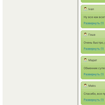
Ivan
Ну все как все
Развернуть
(
1
)
Гоша
Очень быстро,
Развернуть
(
1
)
Марат
Обменник супер
Развернуть
(
1
)
Maks
Спасибо, все п
Развернуть
(
1
)