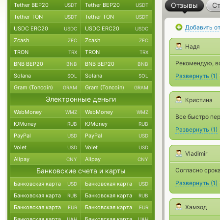
Отзывы
Ст
Tether BEP20
Tether BEP20
USDT
USDT
Tether TON
Tether TON
USDT
USDT
Добавить о
USDC ERC20
USDC ERC20
USDC
USDC
Zcash
Zcash
ZEC
ZEC
Надя
TRON
TRON
TRX
TRX
Рекомендую, в
BNB BEP20
BNB BEP20
BNB
BNB
Solana
Solana
Развернуть
(
1
)
SOL
SOL
Gram (Toncoin)
Gram (Toncoin)
GRAM
GRAM
Электронные деньги
Кристина
WebMoney
WebMoney
WMZ
WMZ
Все быстро пер
ЮMoney
ЮMoney
RUB
RUB
Развернуть
(
1
)
PayPal
PayPal
USD
USD
Volet
Volet
USD
USD
Vladimir
Alipay
Alipay
CNY
CNY
Банковские счета и карты
Согласно срок
Развернуть
(
1
)
Банковская карта
Банковская карта
USD
USD
Банковская карта
Банковская карта
RUB
RUB
Хамзод
Банковская карта
Банковская карта
EUR
EUR
Банковская карта
Банковская карта
UAH
UAH