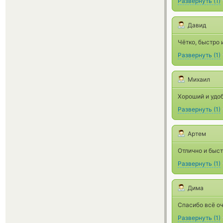
Развернуть
(
1
)
Давид
Чётко, быстро 
Развернуть
(
1
)
Михаил
Хороший и удоб
Развернуть
(
1
)
Артем
Отлично и быст
Развернуть
(
1
)
Дима
Спасибо всё оч
Развернуть
(
1
)