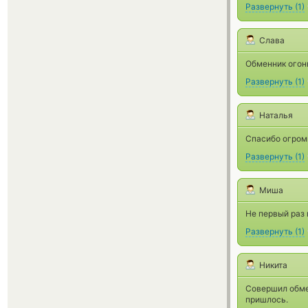
Развернуть
(
1
)
Слава
Обменник огонь
Развернуть
(
1
)
Наталья
Спасибо огромн
Развернуть
(
1
)
Миша
Не первый раз 
Развернуть
(
1
)
Никита
Совершил обме
пришлось.