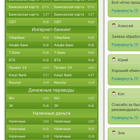
Всё чётко прош
Банковская карта
Банковская карта
BYN
BYN
Развернуть
(
1
)
Банковская карта
Банковская карта
KZT
KZT
СБП
СБП
RUB
RUB
Алексей
Интернет-банкинг
Заявка обработ
Сбербанк
Сбербанк
RUB
RUB
Развернуть
(
1
)
Альфа-Банк
Альфа-Банк
RUB
RUB
Т-Банк
Т-Банк
RUB
RUB
Юрий
ВТБ
ВТБ
RUB
RUB
Приват 24
Приват 24
UAH
UAH
Хороший обмен
Kaspi Bank
Kaspi Bank
KZT
KZT
Развернуть
(
1
)
Revolut
Revolut
EUR
EUR
Денежные переводы
Kim
WU
WU
USD
USD
Спасибо за бы
ЗК
ЗК
RUB
RUB
рекомендовать
Наличные деньги
Развернуть
(
1
)
Наличные
Наличные
USD
USD
Наличные
Наличные
RUB
RUB
Эля
Наличные
Наличные
EUR
EUR