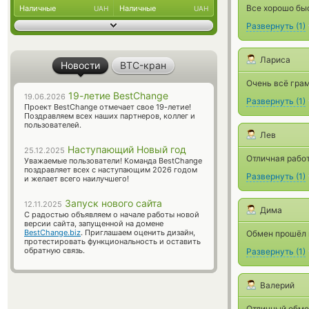
Все хорошо быс
Наличные
Наличные
UAH
UAH
Развернуть
(
1
)
Лариса
Новости
BTC-кран
Очень всё грам
19-летие BestChange
19.06.2026
Развернуть
(
1
)
Проект BestChange отмечает свое 19-летие!
Поздравляем всех наших партнеров, коллег и
пользователей.
Лев
Наступающий Новый год
25.12.2025
Отличная работ
Уважаемые пользователи! Команда BestChange
поздравляет всех с наступающим 2026 годом
Развернуть
(
1
)
и желает всего наилучшего!
Запуск нового сайта
12.11.2025
Дима
С радостью объявляем о начале работы новой
версии сайта, запущенной на домене
BestChange.biz
. Приглашаем оценить дизайн,
Обмен прошёл 
протестировать функциональность и оставить
обратную связь.
Развернуть
(
1
)
Валерий
Отличный обмен