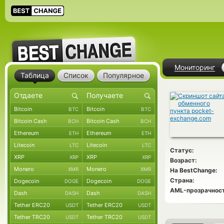
Мониторинг
Таблица
Список
Популярное
Bitcoin
Bitcoin
BTC
BTC
Bitcoin Cash
Bitcoin Cash
BCH
BCH
Ethereum
Ethereum
ETH
ETH
Litecoin
Litecoin
LTC
LTC
Статус:
XRP
XRP
XRP
XRP
Возраст:
Monero
Monero
XMR
XMR
На BestChange:
Страна:
Dogecoin
Dogecoin
DOGE
DOGE
AML-прозрачност
Dash
Dash
DASH
DASH
Tether ERC20
Tether ERC20
USDT
USDT
Tether TRC20
Tether TRC20
USDT
USDT