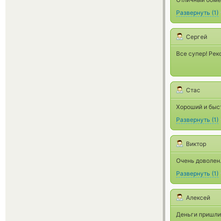
Развернуть
(
1
)
Сергей
Все супер! Ре
Стас
Хороший и быс
Развернуть
(
1
)
Виктор
Очень доволен.
Развернуть
(
1
)
Алексей
Деньги пришли 