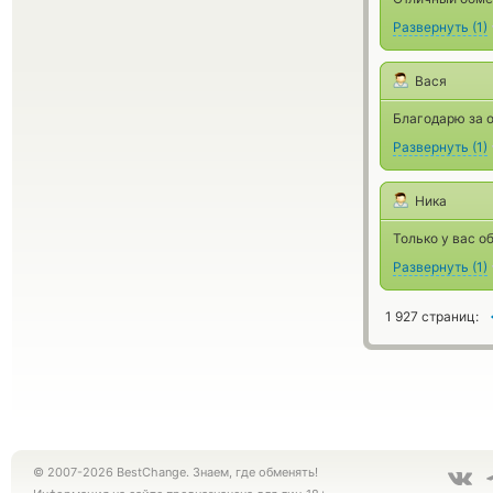
Развернуть
(
1
)
Вася
Благодарю за о
Развернуть
(
1
)
Ника
Только у вас о
Развернуть
(
1
)
1 927 страниц:
© 2007-2026 BestChange. Знаем, где обменять!