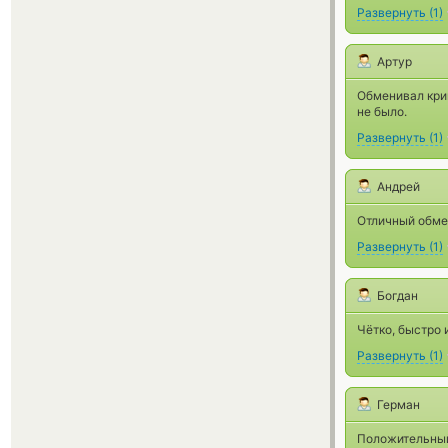
Развернуть
(
1
)
Артур
Обменивал кри
не было.
Развернуть
(
1
)
Андрей
Отличный обме
Развернуть
(
1
)
Богдан
Чётко, быстро 
Развернуть
(
1
)
Герман
Положительный 