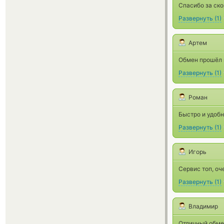
Спасибо за ско
Развернуть
(
1
)
Артем
Обмен прошёл в
Развернуть
(
1
)
Роман
Быстро и удобн
Развернуть
(
1
)
Игорь
Сервис топ, оч
Развернуть
(
1
)
Владимир
Отличный обме