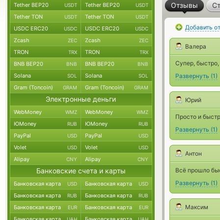
Отзывы
Ст
Tether BEP20
Tether BEP20
USDT
USDT
Tether TON
Tether TON
USDT
USDT
Добавить о
USDC ERC20
USDC ERC20
USDC
USDC
Zcash
Zcash
ZEC
ZEC
Валера
TRON
TRON
TRX
TRX
Супер, быстро,
BNB BEP20
BNB BEP20
BNB
BNB
Solana
Solana
Развернуть
(
1
)
SOL
SOL
Gram (Toncoin)
Gram (Toncoin)
GRAM
GRAM
Электронные деньги
Юрий
WebMoney
WebMoney
WMZ
WMZ
Просто и быстр
ЮMoney
ЮMoney
RUB
RUB
Развернуть
(
1
)
PayPal
PayPal
USD
USD
Volet
Volet
USD
USD
Антон
Alipay
Alipay
CNY
CNY
Банковские счета и карты
Всё прошло бы
Развернуть
(
1
)
Банковская карта
Банковская карта
USD
USD
Банковская карта
Банковская карта
RUB
RUB
Максим
Банковская карта
Банковская карта
EUR
EUR
Банковская карта
Банковская карта
UAH
UAH