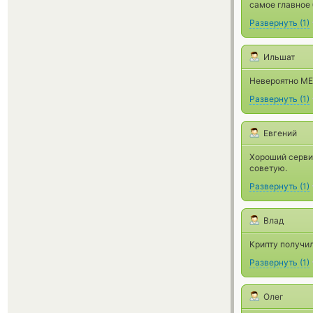
самое главное 
Развернуть
(
1
)
Ильшат
Невероятно МЕГ
Развернуть
(
1
)
Евгений
Хороший серви
советую.
Развернуть
(
1
)
Влад
Крипту получил
Развернуть
(
1
)
Олег