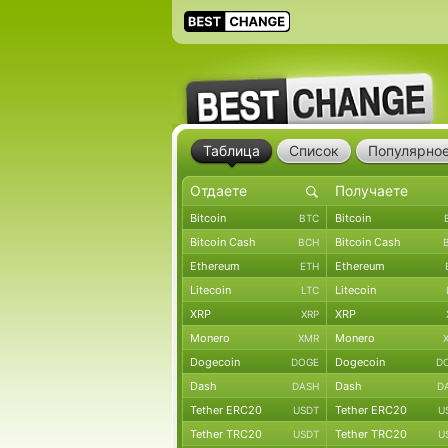
Таблица
Список
Популярно
Bitcoin
Bitcoin
BTC
Bitcoin Cash
Bitcoin Cash
BCH
Ethereum
Ethereum
ETH
Litecoin
Litecoin
LTC
XRP
XRP
XRP
Monero
Monero
XMR
Dogecoin
Dogecoin
DOGE
D
Dash
Dash
DASH
D
Tether ERC20
Tether ERC20
USDT
U
Tether TRC20
Tether TRC20
USDT
U