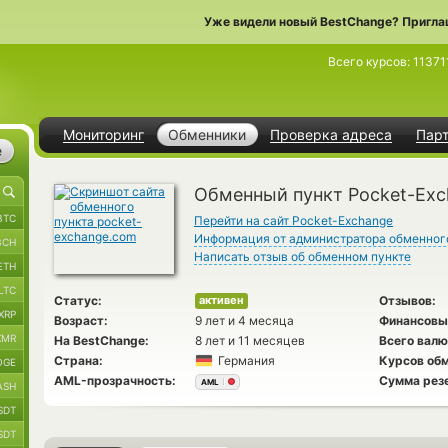
Уже видели новый BestChange? Пригла
Всего курсов:
11371
Мониторинг
Обменники
Проверка адреса
Пар
е
Обменный пункт Pocket-Ex
BTC
Перейти на сайт Pocket-Exchange
Информация от администратора обменног
BCH
Написать отзыв об обменном пункте
ETH
LTC
Статус:
Отзывов:
активен
XRP
Возраст:
9 лет и 4 месяца
Финансовы
XMR
На BestChange:
8 лет и 11 месяцев
Всего валю
Страна:
Германия
Курсов обм
OGE
AML-прозрачность:
Сумма рез
AML
ASH
SDT
SDT