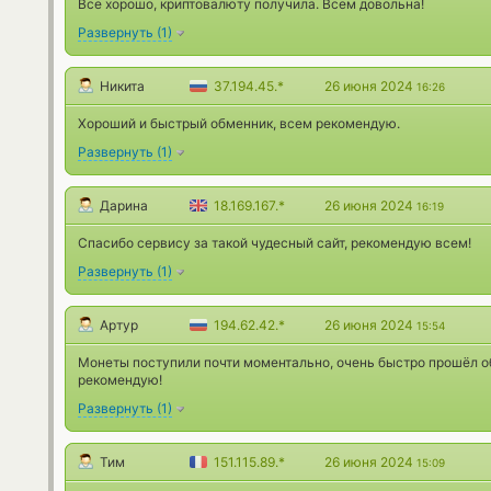
Все хорошо, криптовалюту получила. Всем довольна!
Развернуть
(
1
)
Никита
37.194.45.*
26 июня 2024
16:26
Хороший и быстрый обменник, всем рекомендую.
Развернуть
(
1
)
Дарина
18.169.167.*
26 июня 2024
16:19
Спасибо сервису за такой чудесный сайт, рекомендую всем!
Развернуть
(
1
)
Артур
194.62.42.*
26 июня 2024
15:54
Монеты поступили почти моментально, очень быстро прошёл о
рекомендую!
Развернуть
(
1
)
Тим
151.115.89.*
26 июня 2024
15:09