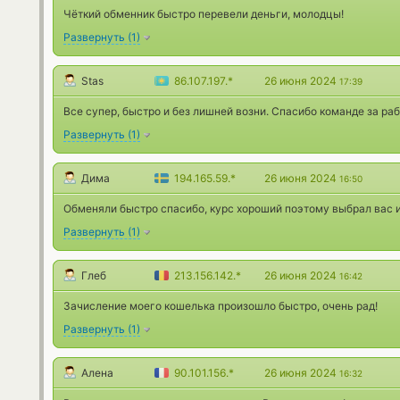
Чёткий обменник быстро перевели деньги, молодцы!
Развернуть
(
1
)
Stas
86.107.197.*
26 июня 2024
17:39
Все супер, быстро и без лишней возни. Спасибо команде за раб
Развернуть
(
1
)
Дима
194.165.59.*
26 июня 2024
16:50
Обменяли быстро спасибо, курс хороший поэтому выбрал вас и
Развернуть
(
1
)
Глеб
213.156.142.*
26 июня 2024
16:42
Зачисление моего кошелька произошло быстро, очень рад!
Развернуть
(
1
)
Алена
90.101.156.*
26 июня 2024
16:32