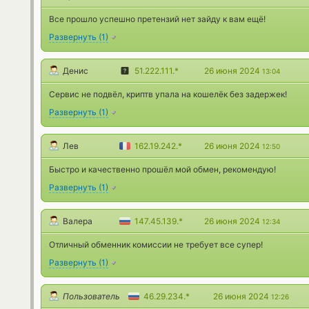
Все прошло успешно претензий нет зайду к вам ещё!
Развернуть
(
1
)
Денис
51.222.111.*
26 июня 2024
13:04
Сервис не подвёл, криптв упала на кошелёк без задержек!
Развернуть
(
1
)
Лев
162.19.242.*
26 июня 2024
12:50
Быстро и качественно прошёл мой обмен, рекомендую!
Развернуть
(
1
)
Валера
147.45.139.*
26 июня 2024
12:34
Отличный обменник комиссии не требует все супер!
Развернуть
(
1
)
Пользователь
46.29.234.*
26 июня 2024
12:26