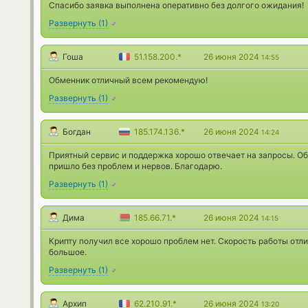
Спасибо заявка выполнена оперативно без долгого ожидания!
Развернуть
(
1
)
Гоша
51.158.200.*
26 июня 2024
14:55
Обменник отличный всем рекомендую!
Развернуть
(
1
)
Богдан
185.174.136.*
26 июня 2024
14:24
Приятный сервис и поддержка хорошо отвечает на запросы. Об
пришло без проблем и нервов. Благодарю.
Развернуть
(
1
)
Дима
185.66.71.*
26 июня 2024
14:15
Крипту получил все хорошо проблем нет. Скорость работы отл
большое.
Развернуть
(
1
)
Архип
62.210.91.*
26 июня 2024
13:20