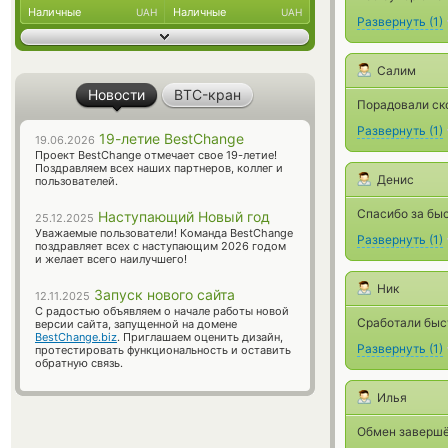
Наличные
Наличные
UAH
UAH
Развернуть
(
1
)
Салим
Новости
BTC-кран
Порадовали ск
Развернуть
(
1
)
19-летие BestChange
19.06.2026
Проект BestChange отмечает свое 19-летие!
Поздравляем всех наших партнеров, коллег и
Денис
пользователей.
Спасибо за бы
Наступающий Новый год
25.12.2025
Уважаемые пользователи! Команда BestChange
Развернуть
(
1
)
поздравляет всех с наступающим 2026 годом
и желает всего наилучшего!
Ник
Запуск нового сайта
12.11.2025
С радостью объявляем о начале работы новой
Сработали быс
версии сайта, запущенной на домене
BestChange.biz
. Приглашаем оценить дизайн,
Развернуть
(
1
)
протестировать функциональность и оставить
обратную связь.
Илья
Обмен завершё