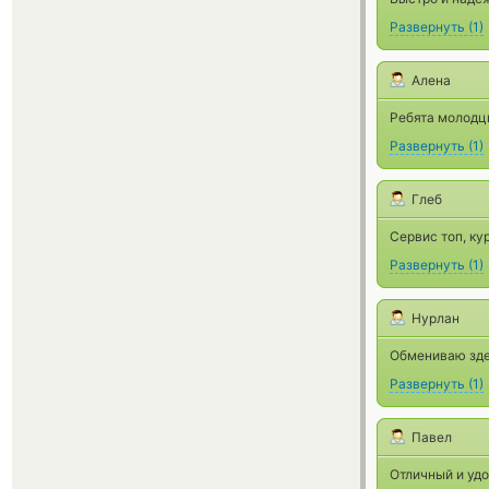
Развернуть
(
1
)
Алена
Ребята молодц
Развернуть
(
1
)
Глеб
Сервис топ, ку
Развернуть
(
1
)
Нурлан
Обмениваю здес
Развернуть
(
1
)
Павел
Отличный и удо