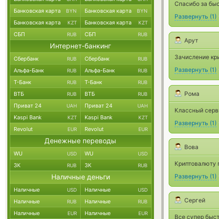
Спасибо за бы
Банковская карта
Банковская карта
BYN
BYN
Развернуть
(
1
)
Банковская карта
Банковская карта
KZT
KZT
СБП
СБП
RUB
RUB
Арут
Интернет-банкинг
Зачисление кр
Сбербанк
Сбербанк
RUB
RUB
Развернуть
(
1
)
Альфа-Банк
Альфа-Банк
RUB
RUB
Т-Банк
Т-Банк
RUB
RUB
Рома
ВТБ
ВТБ
RUB
RUB
Приват 24
Приват 24
UAH
UAH
Классный серв
Kaspi Bank
Kaspi Bank
KZT
KZT
Развернуть
(
1
)
Revolut
Revolut
EUR
EUR
Денежные переводы
Вова
WU
WU
USD
USD
Криптовалюту п
ЗК
ЗК
RUB
RUB
Наличные деньги
Развернуть
(
1
)
Наличные
Наличные
USD
USD
Сергей
Наличные
Наличные
RUB
RUB
Наличные
Наличные
EUR
EUR
Все супер быст