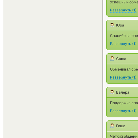
Успешный обме
Развернуть
(
1
)
Юра
Спасибо за опе
Развернуть
(
1
)
Саша
Обменивал сред
Развернуть
(
1
)
Валера
Поддержке спас
Развернуть
(
1
)
Гоша
Чёткий обменни