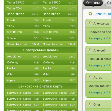
Отзывы
Ст
Tether BEP20
Tether BEP20
USDT
USDT
Tether TON
Tether TON
USDT
USDT
Добавить о
USDC ERC20
USDC ERC20
USDC
USDC
Zcash
Zcash
ZEC
ZEC
Александр
TRON
TRON
TRX
TRX
Спасибо за опе
BNB BEP20
BNB BEP20
BNB
BNB
Solana
Solana
Развернуть
(
1
)
SOL
SOL
Gram (Toncoin)
Gram (Toncoin)
GRAM
GRAM
Электронные деньги
Алексей
WebMoney
WebMoney
WMZ
WMZ
Отличный обме
ЮMoney
ЮMoney
RUB
RUB
Развернуть
(
1
)
PayPal
PayPal
USD
USD
Volet
Volet
USD
USD
Артем
Alipay
Alipay
CNY
CNY
Банковские счета и карты
Меняю только т
Развернуть
(
1
)
Банковская карта
Банковская карта
USD
USD
Банковская карта
Банковская карта
RUB
RUB
Олег
Банковская карта
Банковская карта
EUR
EUR
Банковская карта
Банковская карта
UAH
UAH