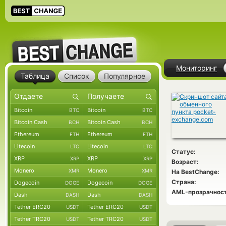
Мониторинг
Таблица
Список
Популярное
Bitcoin
Bitcoin
BTC
BTC
Bitcoin Cash
Bitcoin Cash
BCH
BCH
Ethereum
Ethereum
ETH
ETH
Litecoin
Litecoin
LTC
LTC
Статус:
XRP
XRP
XRP
XRP
Возраст:
Monero
Monero
XMR
XMR
На BestChange:
Страна:
Dogecoin
Dogecoin
DOGE
DOGE
AML-прозрачност
Dash
Dash
DASH
DASH
Tether ERC20
Tether ERC20
USDT
USDT
Tether TRC20
Tether TRC20
USDT
USDT