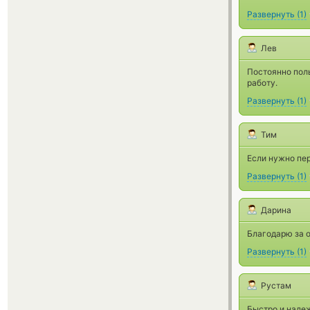
Развернуть
(
1
)
Лев
Постоянно поль
работу.
Развернуть
(
1
)
Тим
Если нужно пер
Развернуть
(
1
)
Дарина
Благодарю за о
Развернуть
(
1
)
Рустам
Быстро и наде