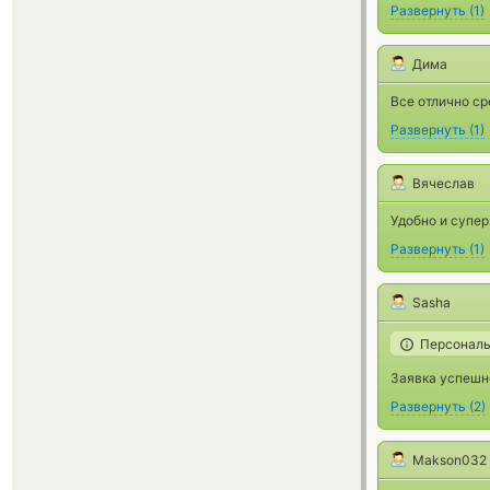
Развернуть
(
1
)
Дима
Все отлично ср
Развернуть
(
1
)
Вячеслав
Удобно и супер
Развернуть
(
1
)
Sasha
Персональ
Заявка успешн
Развернуть
(
2
)
Makson032