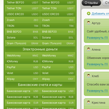
Отзывы
Ст
Tether BEP20
Tether BEP20
USDT
USDT
Tether TON
Tether TON
USDT
USDT
Добавить о
USDC ERC20
USDC ERC20
USDC
USDC
Zcash
Zcash
ZEC
ZEC
Артур
TRON
TRON
TRX
TRX
Сайт удобный, 
BNB BEP20
BNB BEP20
BNB
BNB
Solana
Solana
Развернуть
(
1
)
SOL
SOL
Gram (Toncoin)
Gram (Toncoin)
GRAM
GRAM
Электронные деньги
Алена
WebMoney
WebMoney
WMZ
WMZ
Обменник хоро
ЮMoney
ЮMoney
RUB
RUB
Развернуть
(
1
)
PayPal
PayPal
USD
USD
Volet
Volet
USD
USD
Хлеб
Alipay
Alipay
CNY
CNY
Банковские счета и карты
Спасибо вам за
Развернуть
(
1
)
Банковская карта
Банковская карта
USD
USD
Банковская карта
Банковская карта
RUB
RUB
Кристина
Банковская карта
Банковская карта
EUR
EUR
Банковская карта
Банковская карта
UAH
UAH