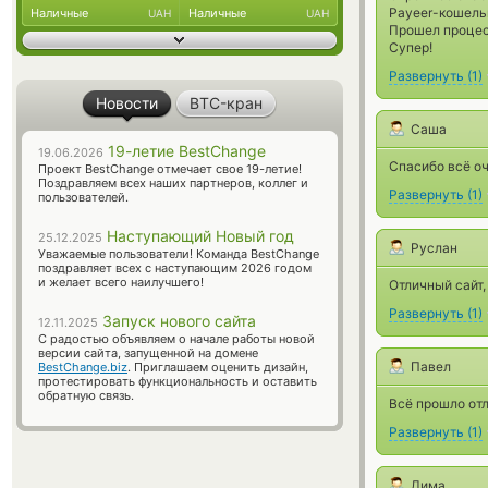
Payeer-кошельк
Наличные
Наличные
UAH
UAH
Прошел процесс
Супер!
Развернуть
(
1
)
Новости
BTC-кран
Саша
19-летие BestChange
19.06.2026
Спасибо всё оч
Проект BestChange отмечает свое 19-летие!
Поздравляем всех наших партнеров, коллег и
Развернуть
(
1
)
пользователей.
Наступающий Новый год
25.12.2025
Руслан
Уважаемые пользователи! Команда BestChange
поздравляет всех с наступающим 2026 годом
и желает всего наилучшего!
Отличный сайт,
Развернуть
(
1
)
Запуск нового сайта
12.11.2025
С радостью объявляем о начале работы новой
версии сайта, запущенной на домене
Павел
BestChange.biz
. Приглашаем оценить дизайн,
протестировать функциональность и оставить
обратную связь.
Всё прошло от
Развернуть
(
1
)
Дима