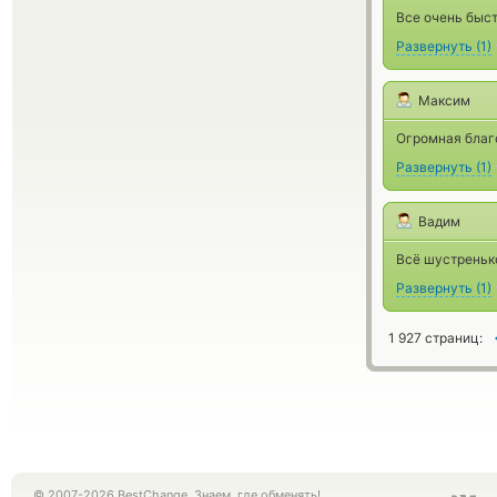
Все очень быст
Развернуть
(
1
)
Максим
Огромная благо
Развернуть
(
1
)
Вадим
Всё шустренько
Развернуть
(
1
)
1 927 страниц:
© 2007-2026 BestChange. Знаем, где обменять!