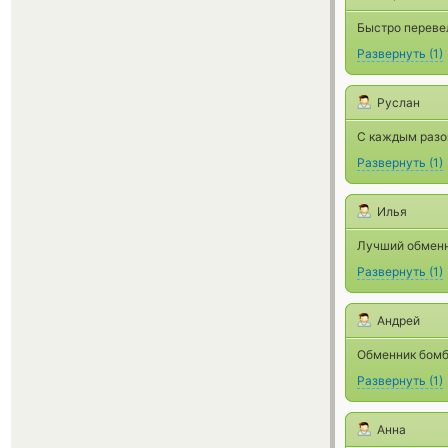
Быстро перевел
Развернуть
(
1
)
Руслан
С каждым разом
Развернуть
(
1
)
Илья
Лучший обменни
Развернуть
(
1
)
Андрей
Обменник бомба
Развернуть
(
1
)
Анна