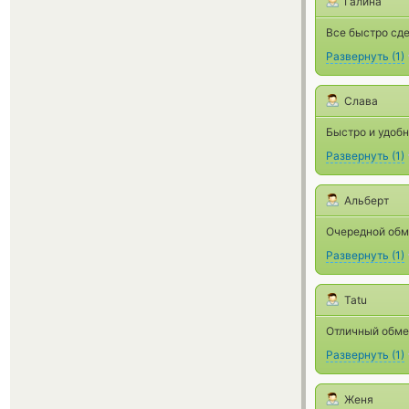
Галина
Все быстро сде
Развернуть
(
1
)
Слава
Быстро и удобн
Развернуть
(
1
)
Альберт
Очередной обме
Развернуть
(
1
)
Tatu
Отличный обме
Развернуть
(
1
)
Женя