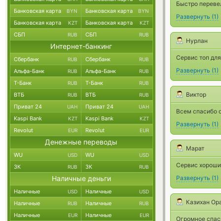
Быстро переве
Банковская карта
Банковская карта
BYN
BYN
Развернуть
(
1
)
Банковская карта
Банковская карта
KZT
KZT
СБП
СБП
RUB
RUB
Нурлан
Интернет-банкинг
Сервис топ для
Сбербанк
Сбербанк
RUB
RUB
Развернуть
(
1
)
Альфа-Банк
Альфа-Банк
RUB
RUB
Т-Банк
Т-Банк
RUB
RUB
Виктор
ВТБ
ВТБ
RUB
RUB
Приват 24
Приват 24
UAH
UAH
Всем спасибо о
Kaspi Bank
Kaspi Bank
KZT
KZT
Развернуть
(
1
)
Revolut
Revolut
EUR
EUR
Денежные переводы
Марат
WU
WU
USD
USD
Сервис хороши
ЗК
ЗК
RUB
RUB
Наличные деньги
Развернуть
(
1
)
Наличные
Наличные
USD
USD
Казихан Ор
Наличные
Наличные
RUB
RUB
Наличные
Наличные
EUR
EUR
Огромное спас