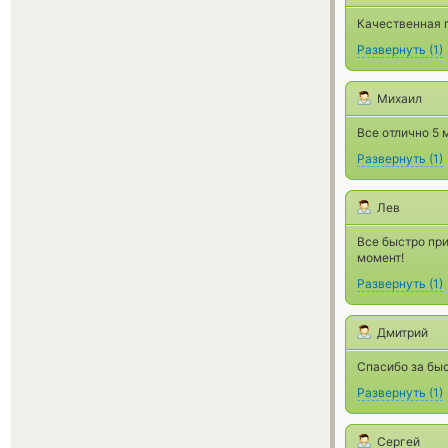
Качественная 
Развернуть
(
1
)
Михаил
Все отлично 5 
Развернуть
(
1
)
Лев
Все быстро при
момент!
Развернуть
(
1
)
Дмитрий
Спасибо за бы
Развернуть
(
1
)
Сергей