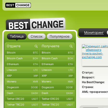
Мониторинг
Таблица
Список
Популярное
Bitcoin
Bitcoin
BTC
BTC
Bitcoin Cash
Bitcoin Cash
BCH
BCH
Ethereum
Ethereum
ETH
ETH
Litecoin
Litecoin
LTC
LTC
Статус:
XRP
XRP
XRP
XRP
Возраст:
Monero
Monero
XMR
XMR
На BestChange:
Страна:
Dogecoin
Dogecoin
DOGE
DOGE
AML-прозрачност
Dash
Dash
DASH
DASH
Tether ERC20
Tether ERC20
USDT
USDT
Tether TRC20
Tether TRC20
USDT
USDT