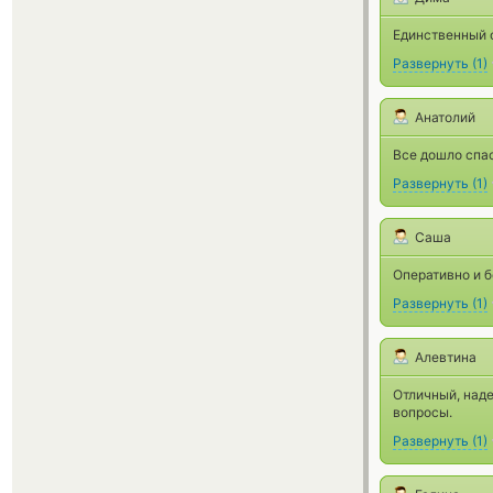
Единственный о
Развернуть
(
1
)
Анатолий
Все дошло спа
Развернуть
(
1
)
Саша
Оперативно и б
Развернуть
(
1
)
Алевтина
Отличный, наде
вопросы.
Развернуть
(
1
)