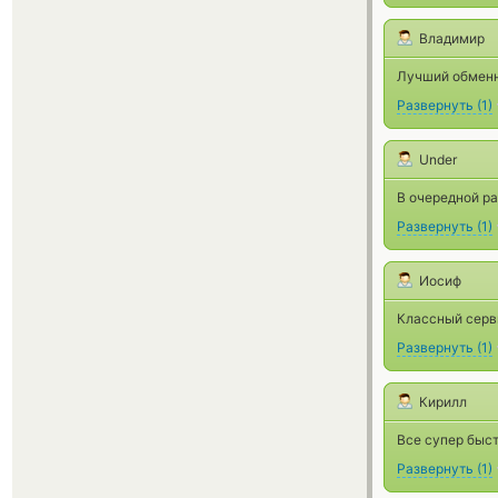
Владимир
Лучший обменни
Развернуть
(
1
)
Under
В очередной ра
Развернуть
(
1
)
Иосиф
Классный серв
Развернуть
(
1
)
Кирилл
Все супер быст
Развернуть
(
1
)