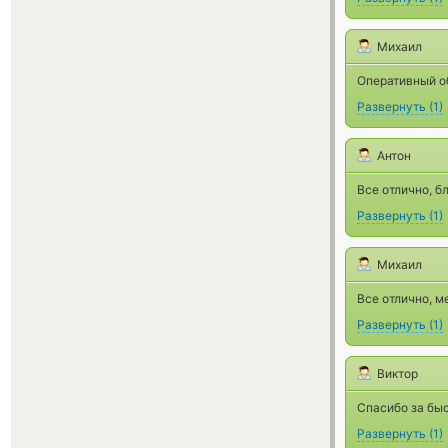
Михаил
Оперативный об
Развернуть
(
1
)
Антон
Все отлично, б
Развернуть
(
1
)
Михаил
Все отлично, м
Развернуть
(
1
)
Виктор
Спасибо за бы
Развернуть
(
1
)