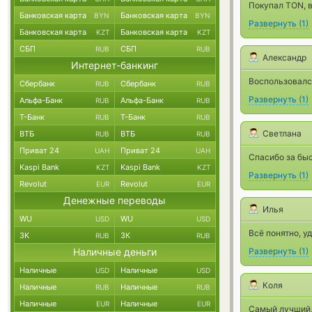
Покупал TON, в
Банковская карта
Банковская карта
BYN
BYN
Развернуть
(
1
)
Банковская карта
Банковская карта
KZT
KZT
СБП
СБП
RUB
RUB
Александр
Интернет-банкинг
Воспользовался
Сбербанк
Сбербанк
RUB
RUB
Развернуть
(
1
)
Альфа-Банк
Альфа-Банк
RUB
RUB
Т-Банк
Т-Банк
RUB
RUB
Светлана
ВТБ
ВТБ
RUB
RUB
Приват 24
Приват 24
UAH
UAH
Спасибо за бы
Kaspi Bank
Kaspi Bank
KZT
KZT
Развернуть
(
1
)
Revolut
Revolut
EUR
EUR
Денежные переводы
Илья
WU
WU
USD
USD
Всё понятно, у
ЗК
ЗК
RUB
RUB
Наличные деньги
Развернуть
(
1
)
Наличные
Наличные
USD
USD
Коля
Наличные
Наличные
RUB
RUB
Наличные
Наличные
EUR
EUR
Самый лучший,