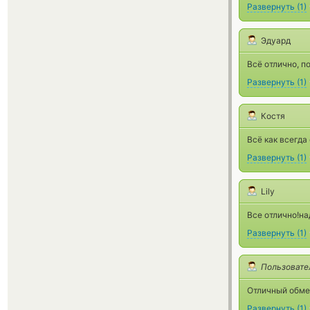
Развернуть
(
1
)
Эдуард
Всё отлично, 
Развернуть
(
1
)
Костя
Всё как всегда
Развернуть
(
1
)
Lily
Все отлично!н
Развернуть
(
1
)
Пользовате
Отличный обмен
Развернуть
(
1
)