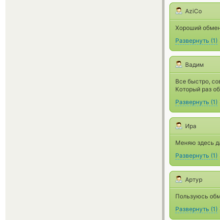
AziCo
Хороший обмен
Развернуть
(
1
)
Вадим
Все быстро, со
Который раз об
Развернуть
(
1
)
Ира
Меняю здесь д
Развернуть
(
1
)
Артур
Пользуюсь обме
Развернуть
(
1
)