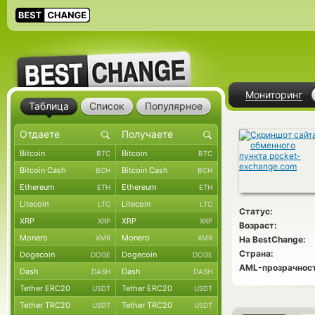
Мониторинг
Таблица
Список
Популярное
Bitcoin
Bitcoin
BTC
BTC
Bitcoin Cash
Bitcoin Cash
BCH
BCH
Ethereum
Ethereum
ETH
ETH
Litecoin
Litecoin
LTC
LTC
Статус:
XRP
XRP
XRP
XRP
Возраст:
Monero
Monero
XMR
XMR
На BestChange:
Страна:
Dogecoin
Dogecoin
DOGE
DOGE
AML-прозрачност
Dash
Dash
DASH
DASH
Tether ERC20
Tether ERC20
USDT
USDT
Tether TRC20
Tether TRC20
USDT
USDT