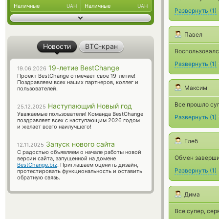
Наличные
Наличные
UAH
UAH
Развернуть
(
1
)
Павел
Новости
BTC-кран
Воспользовалс
Развернуть
(
1
)
19-летие BestChange
19.06.2026
Проект BestChange отмечает свое 19-летие!
Поздравляем всех наших партнеров, коллег и
Максим
пользователей.
Все прошло суп
Наступающий Новый год
25.12.2025
Уважаемые пользователи! Команда BestChange
Развернуть
(
1
)
поздравляет всех с наступающим 2026 годом
и желает всего наилучшего!
Глеб
Запуск нового сайта
12.11.2025
С радостью объявляем о начале работы новой
Обмен завершил
версии сайта, запущенной на домене
BestChange.biz
. Приглашаем оценить дизайн,
Развернуть
(
1
)
протестировать функциональность и оставить
обратную связь.
Дима
Все супер, сер