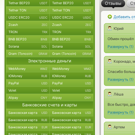
Отзывы
Ст
Tether BEP20
Tether BEP20
USDT
USDT
Tether TON
Tether TON
USDT
USDT
Добавить о
USDC ERC20
USDC ERC20
USDC
USDC
Zcash
Zcash
ZEC
ZEC
Юрий
TRON
TRON
TRX
TRX
Обмен прошёл 
BNB BEP20
BNB BEP20
BNB
BNB
Solana
Solana
Развернуть
(
1
)
SOL
SOL
Gram (Toncoin)
Gram (Toncoin)
GRAM
GRAM
Электронные деньги
Коронадо, 
WebMoney
WebMoney
WMZ
WMZ
Спасибо больш
ЮMoney
ЮMoney
RUB
RUB
Развернуть
(
1
)
PayPal
PayPal
USD
USD
Volet
Volet
USD
USD
Лёша
Alipay
Alipay
CNY
CNY
Банковские счета и карты
Все быстро, д
Развернуть
(
1
)
Банковская карта
Банковская карта
USD
USD
Банковская карта
Банковская карта
RUB
RUB
Артем
Банковская карта
Банковская карта
EUR
EUR
Банковская карта
Банковская карта
UAH
UAH