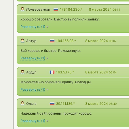
Пользователь
178.184.230.*
8 марта 2024
06:14
Хорошо сработали. Быстро выполнили заявку.
Развернуть
(
1
)
Артур
194.156.98.*
8 марта 2024
06:07
Всё хорошо и быстро. Рекомендую.
Развернуть
(
1
)
Абдул
163.5.175.*
8 марта 2024
06:04
Моментально обменяли крипту, молодцы.
Развернуть
(
1
)
Ольга
89.151.186.*
8 марта 2024
05:40
Надежный сайт, обмены проходят хорошо.
Развернуть
(
1
)