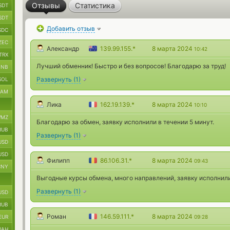
Отзывы
Статистика
SDT
SDT
Добавить отзыв
SDC
ZEC
Александр
139.99.155.*
8 марта 2024
10:42
TRX
Лучший обменник! Быстро и без вопросов! Благодарю за труд!
BNB
Развернуть
(
1
)
SOL
RAM
Лика
162.19.139.*
8 марта 2024
10:10
MZ
Благодарю за обмен, заявку исполнили в течении 5 минут.
RUB
Развернуть
(
1
)
USD
USD
Филипп
86.106.31.*
8 марта 2024
09:43
CNY
Выгодные курсы обмена, много направлений, заявку исполнил
Развернуть
(
1
)
USD
RUB
Роман
146.59.111.*
8 марта 2024
EUR
09:28
UAH