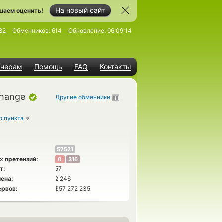
На новый сайт
шаем оценить!
82
Обменников:
614
Обновление:
06:09:14
тнерам
Помощь
FAQ
Контакты
change
Другие обменники
о пункта
57521
х претензий:
0
316
т:
57
ена:
2 246
ервов:
$57 272 235