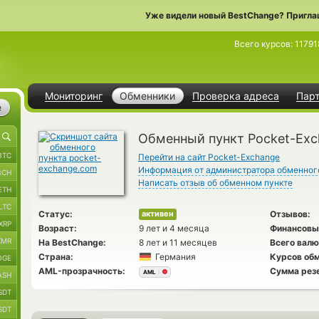
Уже видели новый BestChange? Пригла
Всего курсов:
11791
Мониторинг
Обменники
Проверка адреса
Пар
е
Обменный пункт Pocket-Ex
BTC
Перейти на сайт Pocket-Exchange
Информация от администратора обменног
BCH
Написать отзыв об обменном пункте
ETH
LTC
Статус:
Отзывов:
активен
XRP
Возраст:
9 лет и 4 месяца
Финансовы
XMR
На BestChange:
8 лет и 11 месяцев
Всего валю
Страна:
Германия
Курсов обм
OGE
AML-прозрачность:
Сумма рез
AML
ASH
SDT
SDT