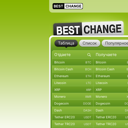
Таблица
Список
Популярно
Bitcoin
Bitcoin
BTC
Bitcoin Cash
Bitcoin Cash
BCH
Ethereum
Ethereum
ETH
Litecoin
Litecoin
LTC
XRP
XRP
XRP
Monero
Monero
XMR
Dogecoin
Dogecoin
DOGE
D
Dash
Dash
DASH
D
Tether ERC20
Tether ERC20
USDT
U
Tether TRC20
Tether TRC20
USDT
U