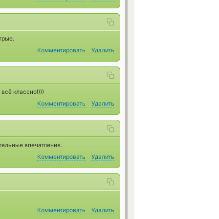
трые.
Комментировать
Удалить
всё классно!)))
Комментировать
Удалить
тельные впечатления.
Комментировать
Удалить
Комментировать
Удалить