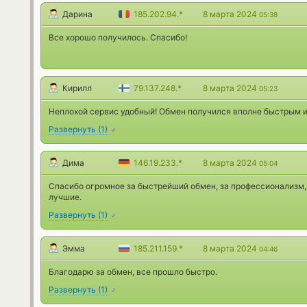
Дарина
185.202.94.*
8 марта 2024
05:38
Все хорошо получилось. Спасибо!
Кирилл
79.137.248.*
8 марта 2024
05:23
Неплохой сервис удобный! Обмен получился вполне быстрым и 
Развернуть
(
1
)
Дима
146.19.233.*
8 марта 2024
05:04
Спасибо огромное за быстрейший обмен, за профессионализм, 
лучшие.
Развернуть
(
1
)
Эмма
185.211.159.*
8 марта 2024
04:46
Благодарю за обмен, все прошло быстро.
Развернуть
(
1
)