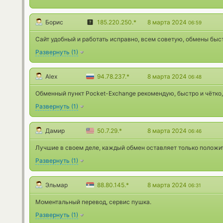
Борис
185.220.250.*
8 марта 2024
06:59
Сайт удобный и работать исправно, всем советую, обмены быс
Развернуть
(
1
)
Alex
94.78.237.*
8 марта 2024
06:48
Обменный пункт Pocket-Exchange рекомендую, быстро и чётко, 
Развернуть
(
1
)
Дамир
50.7.29.*
8 марта 2024
06:46
Лучшие в своем деле, каждый обмен оставляет только положи
Развернуть
(
1
)
Эльмар
88.80.145.*
8 марта 2024
06:31
Моментальный перевод, сервис пушка.
Развернуть
(
1
)