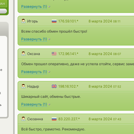
UAH
Развернуть
(
1
)
Игорь
176.59.101.*
8 марта 2024
08:11
Всем спасибо обмен прошёл быстро!
Развернуть
(
1
)
Оксана
172.96.141.*
8 марта 2024
08:07
Обмен прошел оперативно, даже не успела отойти, сервис зам
ge
Развернуть
(
1
)
Надыр
198.16.102.*
8 марта 2024
07:52
й
Шикарный сайт, обмены быстрые.
Развернуть
(
1
)
ь
Сюзанна
83.220.227.*
8 марта 2024
07:43
Всё быстро, грамотно. Рекомендую.