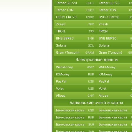
Tether BEP20
Tether BEP20
USDT
U
Tether TON
Tether TON
USDT
U
USDC ERC20
USDC ERC20
USDC
U
Zcash
Zcash
ZEC
TRON
TRON
TRX
BNB BEP20
BNB BEP20
BNB
Solana
Solana
SOL
Gram (Toncoin)
Gram (Toncoin)
GRAM
G
Электронные деньги
WebMoney
WebMoney
WMZ
W
ЮMoney
ЮMoney
RUB
PayPal
PayPal
USD
Volet
Volet
USD
Alipay
Alipay
CNY
Банковские счета и карты
Банковская карта
Банковская карта
USD
Банковская карта
Банковская карта
RUB
Банковская карта
Банковская карта
EUR
Банковская карта
Банковская карта
UAH