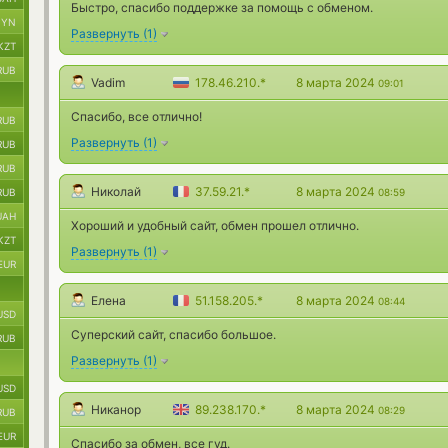
Быстро, спасибо поддержке за помощь с обменом.
BYN
Развернуть
(
1
)
KZT
RUB
Vadim
178.46.210.*
8 марта 2024
09:01
Спасибо, все отлично!
RUB
Развернуть
(
1
)
RUB
RUB
Николай
37.59.21.*
8 марта 2024
RUB
08:59
UAH
Хороший и удобный сайт, обмен прошел отлично.
KZT
Развернуть
(
1
)
EUR
Елена
51.158.205.*
8 марта 2024
08:44
USD
Суперский сайт, спасибо большое.
RUB
Развернуть
(
1
)
USD
Никанор
89.238.170.*
8 марта 2024
08:29
RUB
EUR
Спасибо за обмен, все гуд.