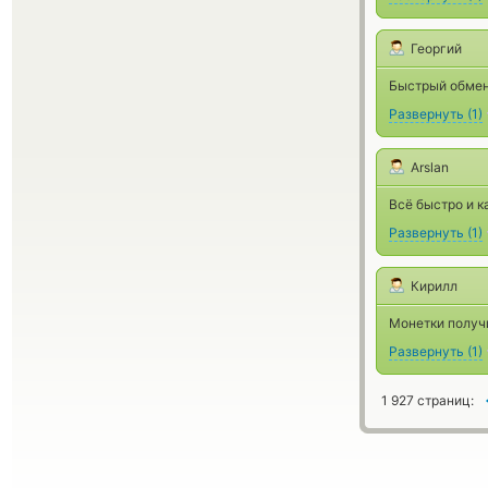
Георгий
Быстрый обмен
Развернуть
(
1
)
Arslan
Всё быстро и к
Развернуть
(
1
)
Кирилл
Монетки получ
Развернуть
(
1
)
1 927 страниц: