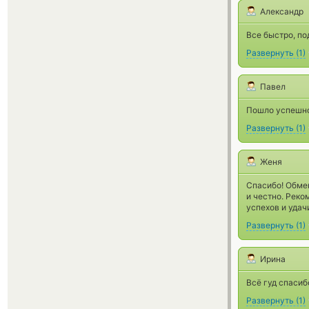
Александр
Все быстро, по
Развернуть
(
1
)
Павел
Пошло успешно
Развернуть
(
1
)
Женя
Спасибо! Обмен
и честно. Рек
успехов и удач
Развернуть
(
1
)
Ирина
Всё гуд спасиб
Развернуть
(
1
)