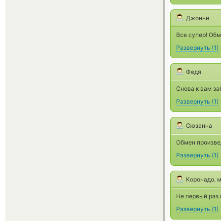
Джонни
Все супер! Об
Развернуть
(
1
)
Федя
Снова к вам за
Развернуть
(
1
)
Сюзанна
Обмен произвед
Развернуть
(
1
)
Коронадо, 
Не первый раз 
Развернуть
(
1
)