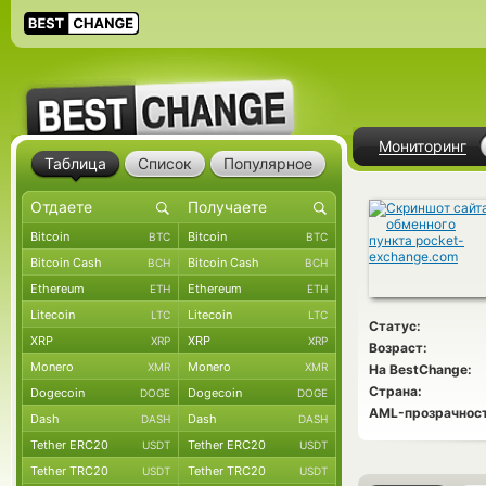
Мониторинг
Таблица
Список
Популярное
Bitcoin
Bitcoin
BTC
BTC
Bitcoin Cash
Bitcoin Cash
BCH
BCH
Ethereum
Ethereum
ETH
ETH
Litecoin
Litecoin
LTC
LTC
Статус:
XRP
XRP
XRP
XRP
Возраст:
Monero
Monero
XMR
XMR
На BestChange:
Страна:
Dogecoin
Dogecoin
DOGE
DOGE
AML-прозрачност
Dash
Dash
DASH
DASH
Tether ERC20
Tether ERC20
USDT
USDT
Tether TRC20
Tether TRC20
USDT
USDT