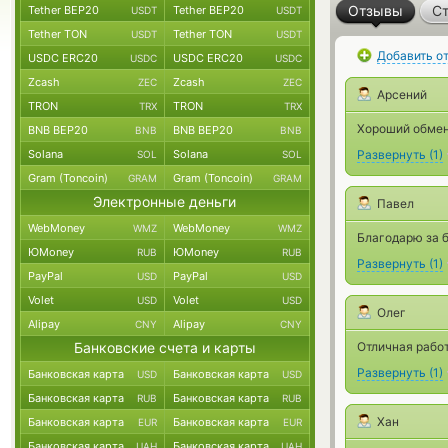
Отзывы
Ст
Tether BEP20
Tether BEP20
USDT
USDT
Tether TON
Tether TON
USDT
USDT
Добавить о
USDC ERC20
USDC ERC20
USDC
USDC
Zcash
Zcash
ZEC
ZEC
Арсений
TRON
TRON
TRX
TRX
Хороший обмен
BNB BEP20
BNB BEP20
BNB
BNB
Solana
Solana
Развернуть
(
1
)
SOL
SOL
Gram (Toncoin)
Gram (Toncoin)
GRAM
GRAM
Электронные деньги
Павел
WebMoney
WebMoney
WMZ
WMZ
Благодарю за 
ЮMoney
ЮMoney
RUB
RUB
Развернуть
(
1
)
PayPal
PayPal
USD
USD
Volet
Volet
USD
USD
Олег
Alipay
Alipay
CNY
CNY
Банковские счета и карты
Отличная работ
Развернуть
(
1
)
Банковская карта
Банковская карта
USD
USD
Банковская карта
Банковская карта
RUB
RUB
Хан
Банковская карта
Банковская карта
EUR
EUR
Банковская карта
Банковская карта
UAH
UAH