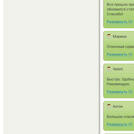
Все прошло пре
обновился ста
Спасибо!
Развернуть
(
1
)
Марина
Отличный серви
Развернуть
(
1
)
Valerii
Быстро. Удобно
Рекомендую.
Развернуть
(
1
)
Антон
Большое спасиб
Развернуть
(
1
)