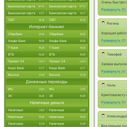
Очень быстро о
Банковская карта
Банковская карта
BYN
BYN
Развернуть
(
1
)
Банковская карта
Банковская карта
KZT
KZT
СБП
СБП
RUB
RUB
Регина
Интернет-банкинг
Хорошая работ
Сбербанк
Сбербанк
RUB
RUB
Развернуть
(
1
)
Альфа-Банк
Альфа-Банк
RUB
RUB
Т-Банк
Т-Банк
RUB
RUB
Тимофей
ВТБ
ВТБ
RUB
RUB
Приват 24
Приват 24
UAH
UAH
Заявка выполн
Kaspi Bank
Kaspi Bank
KZT
KZT
Развернуть
(
1
)
Revolut
Revolut
EUR
EUR
Денежные переводы
Нэли
WU
WU
USD
USD
Криптовалюту о
ЗК
ЗК
RUB
RUB
Наличные деньги
Развернуть
(
1
)
Наличные
Наличные
USD
USD
Александра
Наличные
Наличные
RUB
RUB
Наличные
Наличные
EUR
EUR
Все прошло ус