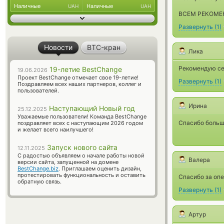
Наличные
Наличные
UAH
UAH
ВСЕМ РЕКОМЕ
Развернуть
(
1
)
Новости
BTC-кран
Лика
Рекомендую се
19-летие BestChange
19.06.2026
Проект BestChange отмечает свое 19-летие!
Развернуть
(
1
)
Поздравляем всех наших партнеров, коллег и
пользователей.
Ирина
Наступающий Новый год
25.12.2025
Уважаемые пользователи! Команда BestChange
Спасибо большо
поздравляет всех с наступающим 2026 годом
и желает всего наилучшего!
Запуск нового сайта
12.11.2025
С радостью объявляем о начале работы новой
Валера
версии сайта, запущенной на домене
BestChange.biz
. Приглашаем оценить дизайн,
протестировать функциональность и оставить
Спасибо за оп
обратную связь.
Развернуть
(
1
)
Артур