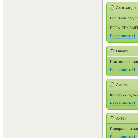
Александра
Все прошло ус
ВСЕМ РЕКОМЕ
Развернуть
(
1
)
Никита
Постоянно поль
Развернуть
(
1
)
Артём
Как обычно, вс
Развернуть
(
1
)
Антон
Прекрасная раб
Развернуть
(
1
)