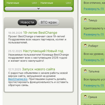
Все отлично, к
Наличные
Наличные
UAH
UAH
Развернуть
(
1
)
Тимур
Новости
BTC-кран
Криптовалюту н
19-летие BestChange
19.06.2026
Развернуть
(
1
)
Проект BestChange отмечает свое 19-летие!
Поздравляем всех наших партнеров, коллег и
пользователей.
Роберт
Наступающий Новый год
25.12.2025
Все на уровне,
Уважаемые пользователи! Команда BestChange
поздравляет всех с наступающим 2026 годом
Развернуть
(
1
)
и желает всего наилучшего!
Запуск нового сайта
12.11.2025
Татьяна
С радостью объявляем о начале работы новой
версии сайта, запущенной на домене
BestChange.biz
. Приглашаем оценить дизайн,
Все прошло ус
протестировать функциональность и оставить
обратную связь.
Развернуть
(
1
)
Гриша
Очень легко и 