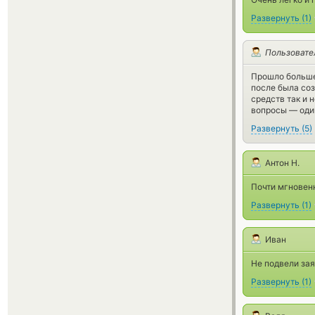
Развернуть
(
1
)
Пользовате
Прошло больше 
после была соз
средств так и 
вопросы — один
Развернуть
(
5
)
Антон Н.
Почти мгновенн
Развернуть
(
1
)
Иван
Не подвели зая
Развернуть
(
1
)