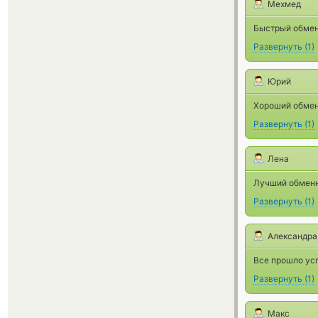
Мехмед
Быстрый обмен
Развернуть
(
1
)
Юрий
Хороший обменн
Развернуть
(
1
)
Лена
Лучший обменн
Развернуть
(
1
)
Александра
Все прошло ус
Развернуть
(
1
)
Макс