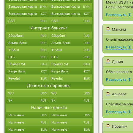
Менял USDT на
Банковская карта
Банковская карта
BYN
BYN
Большое спаси
Банковская карта
Банковская карта
KZT
KZT
Развернуть
(
1
)
СБП
СБП
RUB
RUB
Интернет-банкинг
Максим
Сбербанк
Сбербанк
RUB
RUB
Очень надежны
Альфа-Банк
Альфа-Банк
RUB
RUB
Развернуть
(
1
)
Т-Банк
Т-Банк
RUB
RUB
ВТБ
ВТБ
RUB
RUB
Данил
Приват 24
Приват 24
UAH
UAH
Kaspi Bank
Kaspi Bank
KZT
KZT
Обмен прошел б
Revolut
Revolut
EUR
EUR
Развернуть
(
1
)
Денежные переводы
WU
WU
USD
USD
Альберт
ЗК
ЗК
RUB
RUB
Спасибо за оп
Наличные деньги
Развернуть
(
1
)
Наличные
Наличные
USD
USD
Наличные
Наличные
RUB
RUB
Ибрагим
Наличные
Наличные
EUR
EUR