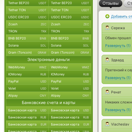
Отзывы
Ст
Tether BEP20
Tether BEP20
USDT
USDT
Tether TON
Tether TON
USDT
USDT
Добавить о
USDC ERC20
USDC ERC20
USDC
USDC
Zcash
Zcash
ZEC
ZEC
Сережа
TRON
TRON
TRX
TRX
Обмен прошел к
BNB BEP20
BNB BEP20
BNB
BNB
Solana
Solana
Развернуть
(
1
)
SOL
SOL
Gram (Toncoin)
Gram (Toncoin)
GRAM
GRAM
Электронные деньги
Эдвард
WebMoney
WebMoney
WMZ
WMZ
Претензий к се
ЮMoney
ЮMoney
RUB
RUB
Развернуть
(
1
)
PayPal
PayPal
USD
USD
Volet
Volet
USD
USD
Ренат
Alipay
Alipay
CNY
CNY
Банковские счета и карты
Никаких сложно
Развернуть
(
1
)
Банковская карта
Банковская карта
USD
USD
Банковская карта
Банковская карта
RUB
RUB
Viacheslav
Банковская карта
Банковская карта
EUR
EUR
Банковская карта
Банковская карта
UAH
UAH