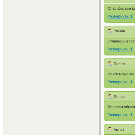
Спасибо, все к
Развернуть
(
1
)
Роман
Отлично и впол
Развернуть
(
1
)
Павел
Почти моментал
Развернуть
(
1
)
Денис
Доволен обмен
Развернуть
(
1
)
Антон