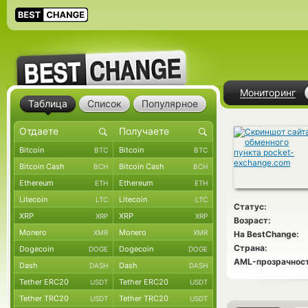
Мониторинг
Таблица
Список
Популярное
Bitcoin
Bitcoin
BTC
BTC
Bitcoin Cash
Bitcoin Cash
BCH
BCH
Ethereum
Ethereum
ETH
ETH
Litecoin
Litecoin
LTC
LTC
Статус:
XRP
XRP
XRP
XRP
Возраст:
Monero
Monero
XMR
XMR
На BestChange:
Страна:
Dogecoin
Dogecoin
DOGE
DOGE
AML-прозрачност
Dash
Dash
DASH
DASH
Tether ERC20
Tether ERC20
USDT
USDT
Tether TRC20
Tether TRC20
USDT
USDT