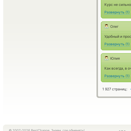
Курс не сильно
Развернуть
(
1
)
Олег
Удобный и прос
Развернуть
(
1
)
Юлия
Как всегда, в 
Развернуть
(
1
)
1 927 страниц:
© 2007-2026 BestChange. Знаем, где обменять!