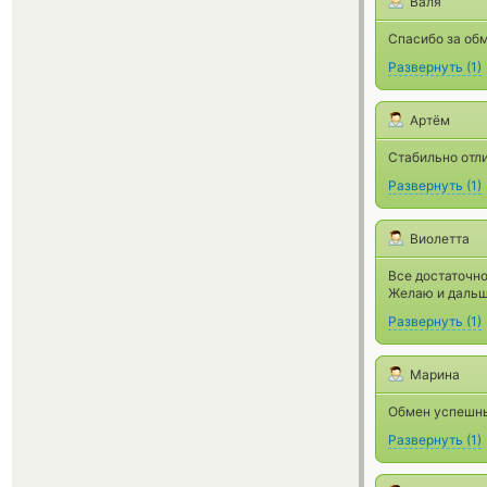
Валя
Спасибо за обм
Развернуть
(
1
)
Артём
Стабильно отли
Развернуть
(
1
)
Виолетта
Все достаточно
Желаю и дальш
Развернуть
(
1
)
Марина
Обмен успешны
Развернуть
(
1
)