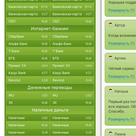
Хорошая поддер
Банковская карта
Банковская карта
BYN
BYN
Развернуть
(
1
)
Банковская карта
Банковская карта
KZT
KZT
СБП
СБП
RUB
RUB
Артур
Интернет-банкинг
Когда возникаю
Сбербанк
Сбербанк
RUB
RUB
Развернуть
(
1
)
Альфа-Банк
Альфа-Банк
RUB
RUB
Т-Банк
Т-Банк
RUB
RUB
Артем
ВТБ
ВТБ
RUB
RUB
Приват 24
Приват 24
UAH
UAH
Чёткий сервис
Kaspi Bank
Kaspi Bank
KZT
KZT
Развернуть
(
1
)
Revolut
Revolut
EUR
EUR
Денежные переводы
Наташа
WU
WU
USD
USD
Первый раз пол
ЗК
ЗК
RUB
RUB
все хорошо. Об
Наличные деньги
Спасибо.
Наличные
Наличные
USD
USD
Развернуть
(
1
)
Наличные
Наличные
RUB
RUB
Наличные
Наличные
EUR
EUR
Лиана