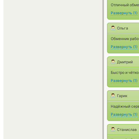
Отличный обмен
Развернуть
(
1
)
Ольга
Обменник работ
Развернуть
(
1
)
Дмитрий
Быстро и чётко
Развернуть
(
1
)
Гарик
Надёжный серв
Развернуть
(
1
)
Станислав