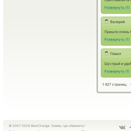
Развернуть
(
1
)
Валерий
Пришло очень б
Развернуть
(
1
)
Павел
Шустрый и удоб
Развернуть
(
1
)
1 927 страниц:
© 2007-2026 BestChange. Знаем, где обменять!