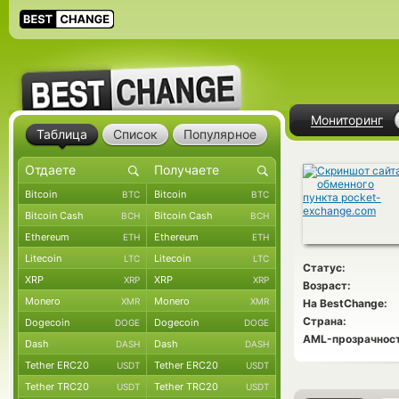
Мониторинг
Таблица
Список
Популярное
Bitcoin
Bitcoin
BTC
BTC
Bitcoin Cash
Bitcoin Cash
BCH
BCH
Ethereum
Ethereum
ETH
ETH
Litecoin
Litecoin
LTC
LTC
Статус:
XRP
XRP
XRP
XRP
Возраст:
Monero
Monero
XMR
XMR
На BestChange:
Страна:
Dogecoin
Dogecoin
DOGE
DOGE
AML-прозрачност
Dash
Dash
DASH
DASH
Tether ERC20
Tether ERC20
USDT
USDT
Tether TRC20
Tether TRC20
USDT
USDT