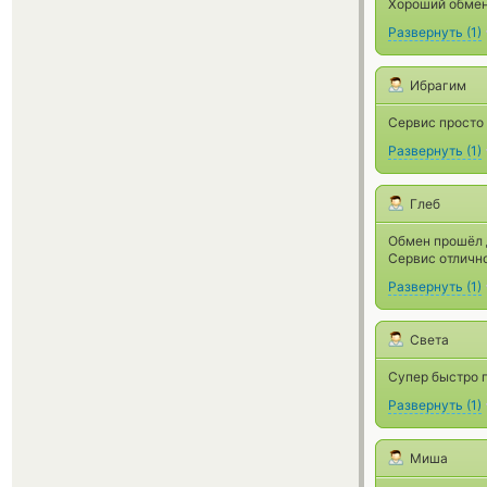
Хороший обменн
Развернуть
(
1
)
Ибрагим
Сервис просто 
Развернуть
(
1
)
Глеб
Обмен прошёл д
Сервис отлично
Развернуть
(
1
)
Света
Супер быстро 
Развернуть
(
1
)
Миша