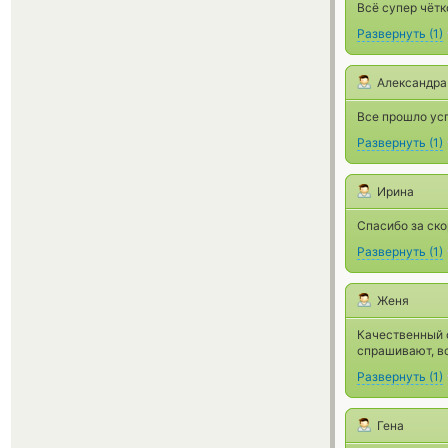
Всё супер чётк
Развернуть
(
1
)
Александра
Все прошло ус
Развернуть
(
1
)
Ирина
Спасибо за ско
Развернуть
(
1
)
Женя
Качественный 
спрашивают, вс
Развернуть
(
1
)
Гена