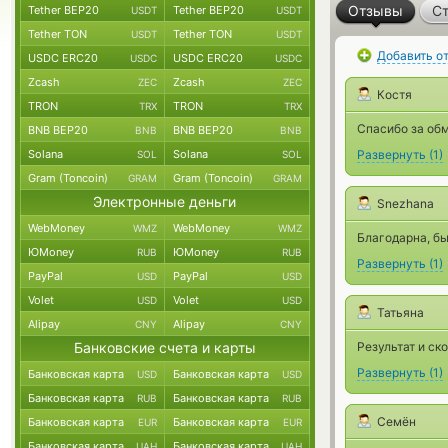
Отзывы
Ст
Tether BEP20
Tether BEP20
USDT
USDT
Tether TON
Tether TON
USDT
USDT
Добавить о
USDC ERC20
USDC ERC20
USDC
USDC
Zcash
Zcash
ZEC
ZEC
Костя
TRON
TRON
TRX
TRX
Спасибо за об
BNB BEP20
BNB BEP20
BNB
BNB
Solana
Solana
Развернуть
(
1
)
SOL
SOL
Gram (Toncoin)
Gram (Toncoin)
GRAM
GRAM
Электронные деньги
Snezhana
WebMoney
WebMoney
WMZ
WMZ
Благодарна, бы
ЮMoney
ЮMoney
RUB
RUB
Развернуть
(
1
)
PayPal
PayPal
USD
USD
Volet
Volet
USD
USD
Татьяна
Alipay
Alipay
CNY
CNY
Банковские счета и карты
Результат и ск
Развернуть
(
1
)
Банковская карта
Банковская карта
USD
USD
Банковская карта
Банковская карта
RUB
RUB
Семён
Банковская карта
Банковская карта
EUR
EUR
Банковская карта
Банковская карта
UAH
UAH