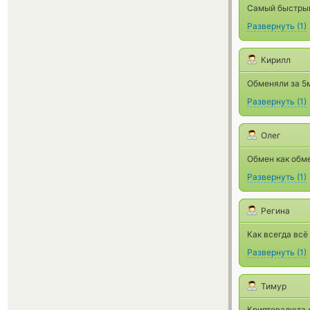
Самый быстрый
Развернуть
(
1
)
Кирилл
Обменяли за 5м
Развернуть
(
1
)
Олег
Обмен как обме
Развернуть
(
1
)
Регина
Как всегда всё
Развернуть
(
1
)
Тимур
Криптовалюта 