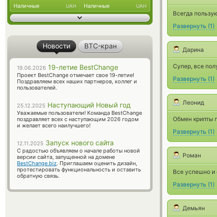
Наличные
Наличные
UAH
UAH
Всегда пользую
Развернуть
(
1
)
Новости
BTC-кран
Дарина
Супер, все пол
19-летие BestChange
19.06.2026
Проект BestChange отмечает свое 19-летие!
Развернуть
(
1
)
Поздравляем всех наших партнеров, коллег и
пользователей.
Леонид
Наступающий Новый год
25.12.2025
Уважаемые пользователи! Команда BestChange
Обмен крипты п
поздравляет всех с наступающим 2026 годом
и желает всего наилучшего!
Развернуть
(
1
)
Запуск нового сайта
12.11.2025
С радостью объявляем о начале работы новой
Роман
версии сайта, запущенной на домене
BestChange.biz
. Приглашаем оценить дизайн,
протестировать функциональность и оставить
Все успешно и 
обратную связь.
Развернуть
(
1
)
Демьян