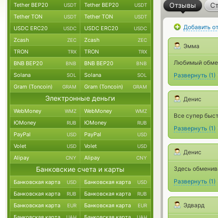
Отзывы
Ст
Tether BEP20
Tether BEP20
USDT
USDT
Tether TON
Tether TON
USDT
USDT
Добавить о
USDC ERC20
USDC ERC20
USDC
USDC
Zcash
Zcash
ZEC
ZEC
Эмма
TRON
TRON
TRX
TRX
Любимый обмен
BNB BEP20
BNB BEP20
BNB
BNB
Solana
Solana
Развернуть
(
1
)
SOL
SOL
Gram (Toncoin)
Gram (Toncoin)
GRAM
GRAM
Электронные деньги
Денис
WebMoney
WebMoney
WMZ
WMZ
Все супер быст
ЮMoney
ЮMoney
RUB
RUB
Развернуть
(
1
)
PayPal
PayPal
USD
USD
Volet
Volet
USD
USD
Денис
Alipay
Alipay
CNY
CNY
Банковские счета и карты
Здесь обменива
Развернуть
(
1
)
Банковская карта
Банковская карта
USD
USD
Банковская карта
Банковская карта
RUB
RUB
Эдвард
Банковская карта
Банковская карта
EUR
EUR
Банковская карта
Банковская карта
UAH
UAH