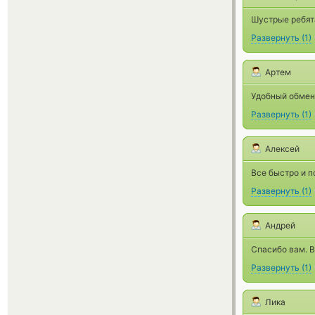
Шустрые ребята
Развернуть
(
1
)
Артем
Удобный обмен
Развернуть
(
1
)
Алексей
Все быстро и п
Развернуть
(
1
)
Андрей
Спасибо вам. В
Развернуть
(
1
)
Лика