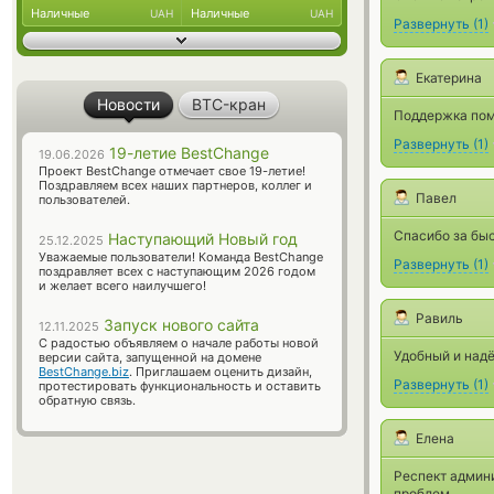
Наличные
Наличные
UAH
UAH
Развернуть
(
1
)
Екатерина
Новости
BTC-кран
Поддержка пом
Развернуть
(
1
)
19-летие BestChange
19.06.2026
Проект BestChange отмечает свое 19-летие!
Поздравляем всех наших партнеров, коллег и
Павел
пользователей.
Спасибо за бы
Наступающий Новый год
25.12.2025
Уважаемые пользователи! Команда BestChange
Развернуть
(
1
)
поздравляет всех с наступающим 2026 годом
и желает всего наилучшего!
Равиль
Запуск нового сайта
12.11.2025
С радостью объявляем о начале работы новой
Удобный и над
версии сайта, запущенной на домене
BestChange.biz
. Приглашаем оценить дизайн,
Развернуть
(
1
)
протестировать функциональность и оставить
обратную связь.
Елена
Респект админи
проблем.