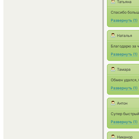
Татьяна
Спасибо больш
Развернуть
(
1
)
Наталья
Благодарю за ч
Развернуть
(
1
)
Тамара
Обмен удался,
Развернуть
(
1
)
Антон
Супер быстрый
Развернуть
(
1
)
Никанор