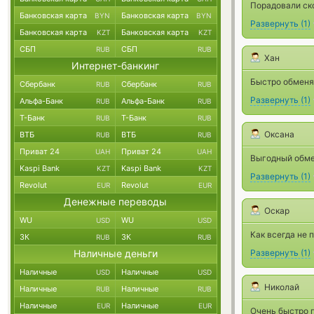
Порадовали ск
Банковская карта
Банковская карта
BYN
BYN
Развернуть
(
1
)
Банковская карта
Банковская карта
KZT
KZT
СБП
СБП
RUB
RUB
Хан
Интернет-банкинг
Быстро обменял
Сбербанк
Сбербанк
RUB
RUB
Развернуть
(
1
)
Альфа-Банк
Альфа-Банк
RUB
RUB
Т-Банк
Т-Банк
RUB
RUB
Оксана
ВТБ
ВТБ
RUB
RUB
Приват 24
Приват 24
UAH
UAH
Выгодный обмен
Kaspi Bank
Kaspi Bank
KZT
KZT
Развернуть
(
1
)
Revolut
Revolut
EUR
EUR
Денежные переводы
Оскар
WU
WU
USD
USD
Как всегда не 
ЗК
ЗК
RUB
RUB
Наличные деньги
Развернуть
(
1
)
Наличные
Наличные
USD
USD
Николай
Наличные
Наличные
RUB
RUB
Наличные
Наличные
EUR
EUR
Очень быстро п