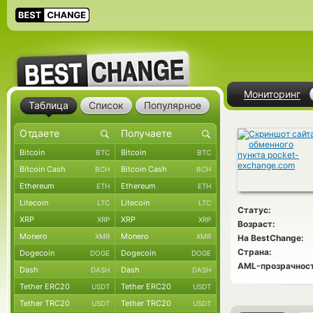
Мониторинг
Таблица
Список
Популярное
Bitcoin
Bitcoin
BTC
BTC
Bitcoin Cash
Bitcoin Cash
BCH
BCH
Ethereum
Ethereum
ETH
ETH
Litecoin
Litecoin
LTC
LTC
Статус:
XRP
XRP
XRP
XRP
Возраст:
Monero
Monero
XMR
XMR
На BestChange:
Страна:
Dogecoin
Dogecoin
DOGE
DOGE
AML-прозрачност
Dash
Dash
DASH
DASH
Tether ERC20
Tether ERC20
USDT
USDT
Tether TRC20
Tether TRC20
USDT
USDT