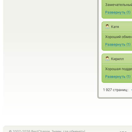
Замечательный 
Развернуть
(
1
)
Катя
Хороший обмен
Развернуть
(
1
)
Кирилл
Хорошая подде
Развернуть
(
1
)
1 927 страниц:
© 2007-2026 BestChange. Знаем, где обменять!