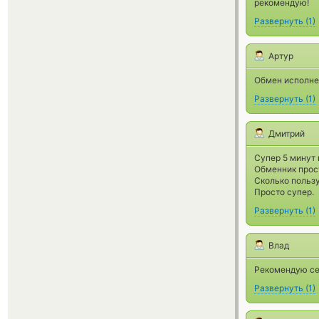
рекомендую!
Развернуть
(
1
)
Артур
Обмен исполнен
Развернуть
(
1
)
Дмитрий
Супер 5 минут 
Обменник прос
Сколько пользу
Просто супер.
Развернуть
(
1
)
Влад
Рекомендую сер
Развернуть
(
1
)