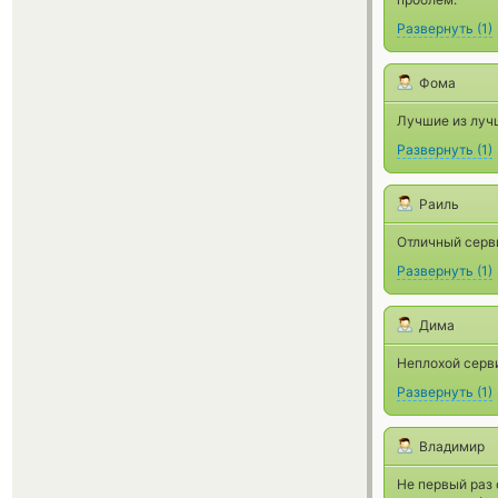
Развернуть
(
1
)
Фома
Лучшие из луч
Развернуть
(
1
)
Раиль
Отличный серви
Развернуть
(
1
)
Дима
Неплохой серви
Развернуть
(
1
)
Владимир
Не первый раз 