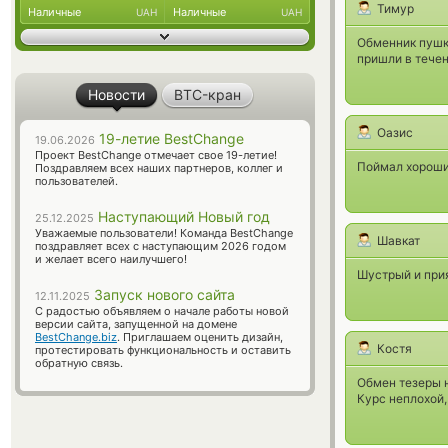
Тимур
Наличные
Наличные
UAH
UAH
Обменник пушк
пришли в течен
Новости
BTC-кран
Оазис
19-летие BestChange
19.06.2026
Проект BestChange отмечает свое 19-летие!
Поймал хороший
Поздравляем всех наших партнеров, коллег и
пользователей.
Наступающий Новый год
25.12.2025
Уважаемые пользователи! Команда BestChange
Шавкат
поздравляет всех с наступающим 2026 годом
и желает всего наилучшего!
Шустрый и прия
Запуск нового сайта
12.11.2025
С радостью объявляем о начале работы новой
версии сайта, запущенной на домене
BestChange.biz
. Приглашаем оценить дизайн,
Костя
протестировать функциональность и оставить
обратную связь.
Обмен тезеры н
Курс неплохой,