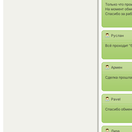
Только что про
На момент обме
Спасибо за раб
Руслан
Всё проходит "
Армен
Сделка прошла 
Pavel
Спасибо обменн
Лиза