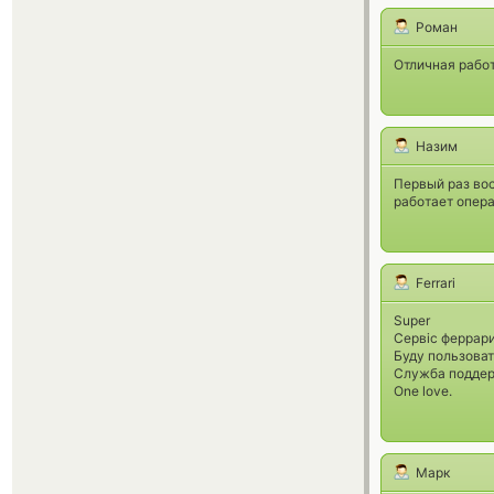
Роман
Отличная работ
Назим
Первый раз во
работает опера
Ferrari
Super
Сервіс феррар
Буду пользова
Служба подде
One love.
Марк