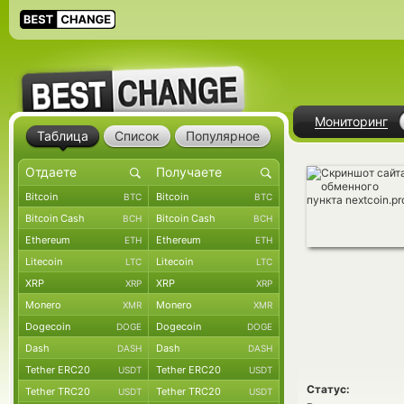
Мониторинг
Таблица
Список
Популярное
Bitcoin
Bitcoin
BTC
BTC
Bitcoin Cash
Bitcoin Cash
BCH
BCH
Ethereum
Ethereum
ETH
ETH
Litecoin
Litecoin
LTC
LTC
XRP
XRP
XRP
XRP
Monero
Monero
XMR
XMR
Dogecoin
Dogecoin
DOGE
DOGE
Dash
Dash
DASH
DASH
Tether ERC20
Tether ERC20
USDT
USDT
Статус:
Tether TRC20
Tether TRC20
USDT
USDT