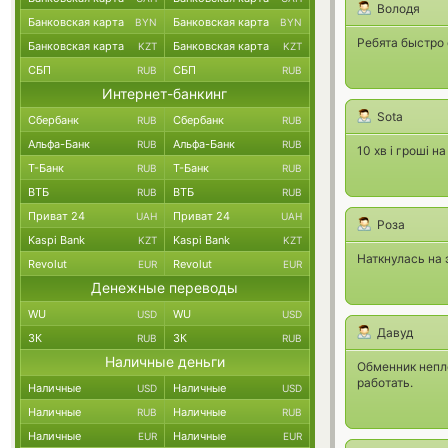
Володя
Банковская карта
Банковская карта
BYN
BYN
Ребята быстро 
Банковская карта
Банковская карта
KZT
KZT
СБП
СБП
RUB
RUB
Интернет-банкинг
Sota
Сбербанк
Сбербанк
RUB
RUB
Альфа-Банк
Альфа-Банк
RUB
RUB
10 хв і гроші н
Т-Банк
Т-Банк
RUB
RUB
ВТБ
ВТБ
RUB
RUB
Приват 24
Приват 24
UAH
UAH
Роза
Kaspi Bank
Kaspi Bank
KZT
KZT
Наткнулась на 
Revolut
Revolut
EUR
EUR
Денежные переводы
WU
WU
USD
USD
Давуд
ЗК
ЗК
RUB
RUB
Наличные деньги
Обменник непло
работать.
Наличные
Наличные
USD
USD
Наличные
Наличные
RUB
RUB
Наличные
Наличные
EUR
EUR