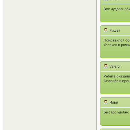
Все чудово, обм
Ришат
Понравился обм
Успехов в разв
Valeron
Ребята оказал
Спасибо и про
Илья
Быстро удобно 