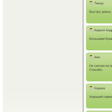
Тимур
Быстро, ровно,
Кирилл Анд
Большими букв
Alex
Не смотря на п
Спасибо.
Карина
Хороший сервис