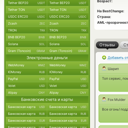
Возраст:
Tether BEP20
Tether BEP20
USDT
USDT
Tether TON
Tether TON
USDT
USDT
На BestChange:
USDC ERC20
USDC ERC20
Страна:
USDC
USDC
AML-прозрачност
Zcash
Zcash
ZEC
ZEC
TRON
TRON
TRX
TRX
BNB BEP20
BNB BEP20
BNB
BNB
Solana
Solana
SOL
SOL
Отзывы
Ст
Gram (Toncoin)
Gram (Toncoin)
GRAM
GRAM
Электронные деньги
Добавить о
WebMoney
WebMoney
WMZ
WMZ
Шарип
ЮMoney
ЮMoney
RUB
RUB
Топ сервис, по
PayPal
PayPal
USD
USD
Volet
Volet
USD
USD
Alipay
Alipay
CNY
CNY
Банковские счета и карты
Fox Mulder
Банковская карта
Банковская карта
USD
USD
Все огонь! по
Банковская карта
Банковская карта
RUB
RUB
Банковская карта
Банковская карта
EUR
EUR
Банковская карта
Банковская карта
UAH
UAH