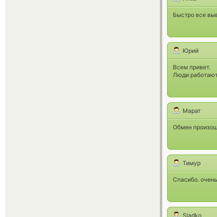
Быстро все выв
Юрий
Всем привет.
Люди работают 
Марат
Обмен произош
Тимур
Спасибо. очень
Sladko