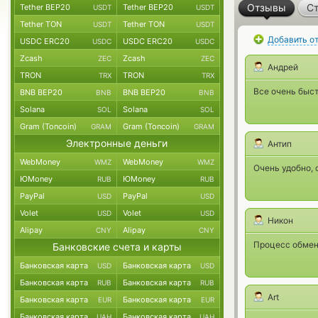
Отзывы
Ст
Tether BEP20
Tether BEP20
USDT
USDT
Tether TON
Tether TON
USDT
USDT
Добавить о
USDC ERC20
USDC ERC20
USDC
USDC
Zcash
Zcash
ZEC
ZEC
Андрей
TRON
TRON
TRX
TRX
Все очень быст
BNB BEP20
BNB BEP20
BNB
BNB
Solana
Solana
SOL
SOL
Gram (Toncoin)
Gram (Toncoin)
GRAM
GRAM
Электронные деньги
Антип
WebMoney
WebMoney
WMZ
WMZ
Очень удобно, 
ЮMoney
ЮMoney
RUB
RUB
PayPal
PayPal
USD
USD
Volet
Volet
USD
USD
Никон
Alipay
Alipay
CNY
CNY
Процесс обмена
Банковские счета и карты
Банковская карта
Банковская карта
USD
USD
Банковская карта
Банковская карта
RUB
RUB
Art
Банковская карта
Банковская карта
EUR
EUR
Банковская карта
Банковская карта
UAH
UAH