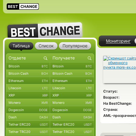
Мониторинг
Таблица
Список
Популярное
Bitcoin
Bitcoin
BTC
BTC
Bitcoin Cash
Bitcoin Cash
BCH
BCH
Ethereum
Ethereum
ETH
ETH
Litecoin
Litecoin
LTC
LTC
Статус:
XRP
XRP
XRP
XRP
Возраст:
Monero
Monero
XMR
XMR
На BestChange:
Страна:
Dogecoin
Dogecoin
DOGE
DOGE
AML-прозрачност
Dash
Dash
DASH
DASH
Tether ERC20
Tether ERC20
USDT
USDT
Tether TRC20
Tether TRC20
USDT
USDT