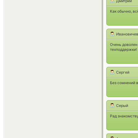
Дмитрий
Как обычно, вс
Ивановичев
Очень доволен
техподдержки!
Сергей
Без сомнений в
Серый
Рад знакомству