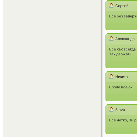
Сергей
Все без задерж
Александр
Всё как всегда
Так держать.
Никита
Вроде все ок)
Slava
Все четко, 3й р