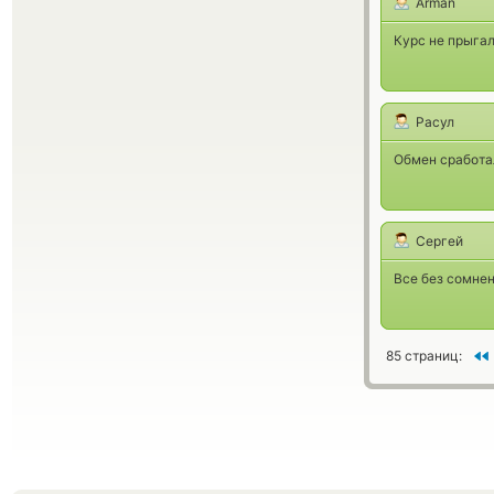
Arman
Курс не прыгал
Расул
Обмен сработал
Сергей
Все без сомнен
85 страниц: