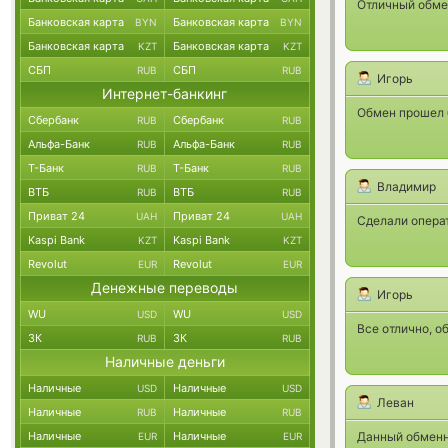
Отличный обме
Банковская карта
Банковская карта
BYN
BYN
Банковская карта
Банковская карта
KZT
KZT
СБП
СБП
RUB
RUB
Игорь
Интернет-банкинг
Обмен прошел б
Сбербанк
Сбербанк
RUB
RUB
Альфа-Банк
Альфа-Банк
RUB
RUB
Т-Банк
Т-Банк
RUB
RUB
Владимир
ВТБ
ВТБ
RUB
RUB
Приват 24
Приват 24
UAH
UAH
Сделали операт
Kaspi Bank
Kaspi Bank
KZT
KZT
Revolut
Revolut
EUR
EUR
Денежные переводы
Игорь
WU
WU
USD
USD
Все отлично, о
ЗК
ЗК
RUB
RUB
Наличные деньги
Наличные
Наличные
USD
USD
Леван
Наличные
Наличные
RUB
RUB
Наличные
Наличные
Данный обменни
EUR
EUR