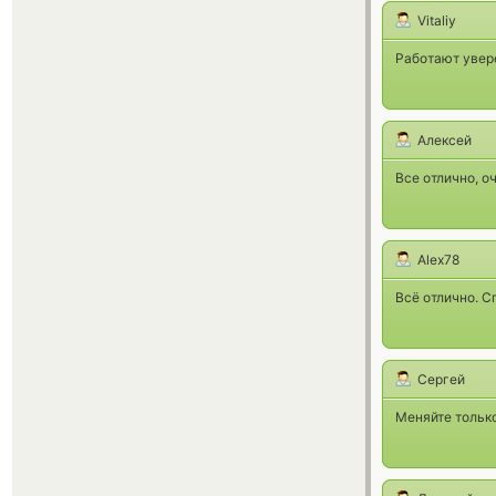
Vitaliy
Работают увере
Алексей
Все отлично, о
Alex78
Всё отлично. С
Сергей
Меняйте только