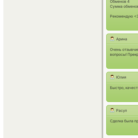
Обменов 4
Сумма обменов
Рекомендую <3
Арина
Очень отзывчив
вопросы! Прек
Юлия
Быстро, качест
Расул
Сделка была п