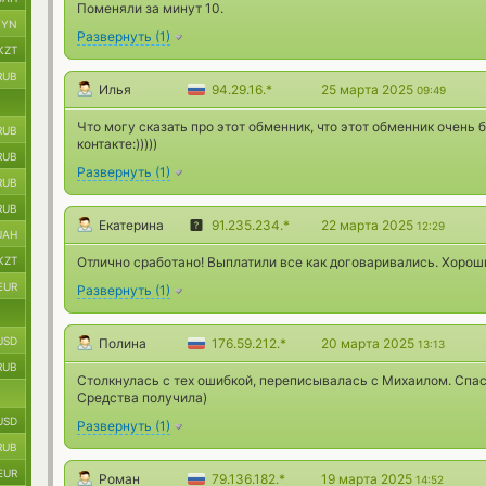
Поменяли за минут 10.
BYN
Развернуть
(
1
)
KZT
RUB
Илья
94.29.16.*
25 марта 2025
09:49
Что могу сказать про этот обменник, что этот обменник очень
RUB
контакте:)))))
RUB
Развернуть
(
1
)
RUB
RUB
Екатерина
91.235.234.*
22 марта 2025
12:29
UAH
KZT
Отлично сработано! Выплатили все как договаривались. Хорош
EUR
Развернуть
(
1
)
USD
Полина
176.59.212.*
20 марта 2025
13:13
RUB
Столкнулась с тех ошибкой, переписывалась с Михаилом. Спас
Средства получила)
USD
Развернуть
(
1
)
RUB
EUR
Роман
79.136.182.*
19 марта 2025
14:52