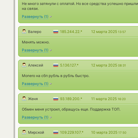
Не много затянули с оплатой. Но все средства успешно пришл
на связи.
Развернуть
(
1
)
Валеро
185.244.22.*
12 марта 2025
13:57
Менять можно.
Развернуть
(
1
)
Алексей
5.136.127.*
12 марта 2025
08:31
Monero на сбп рубль в рубль быстро.
Развернуть
(
1
)
Женя
93.189.200.*
11 марта 2025
16:20
Обмен меня устроил, обращусь еще. Поддержка ТОП.
Развернуть
(
1
)
Мирской
109.229.107.*
10 марта 2025
17:50