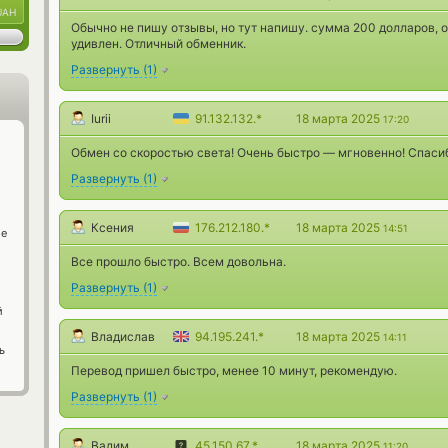
UAH
Обычно не пишу отзывы, но тут напишу. сумма 200 долларов, о
удивлен. Отличный обменник.
Развернуть
(
1
)
Iurii
91.132.132.*
18 марта 2025
17:20
Обмен со скоростью света! Очень быстро — мгновенно! Спаси
Развернуть
(
1
)
Ксения
176.212.180.*
18 марта 2025
14:51
ge
Все прошло быстро. Всем довольна.
Развернуть
(
1
)
й
Владислав
94.195.241.*
18 марта 2025
14:11
ь
Перевод пришел быстро, менее 10 минут, рекомендую.
Развернуть
(
1
)
Вадим
45.150.67.*
18 марта 2025
11:20