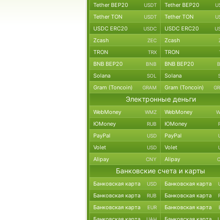
Tether BEP20
Tether BEP20
USDT
U
Tether TON
Tether TON
USDT
U
USDC ERC20
USDC ERC20
USDC
U
Zcash
Zcash
ZEC
TRON
TRON
TRX
BNB BEP20
BNB BEP20
BNB
Solana
Solana
SOL
Gram (Toncoin)
Gram (Toncoin)
GRAM
G
Электронные деньги
WebMoney
WebMoney
WMZ
W
ЮMoney
ЮMoney
RUB
PayPal
PayPal
USD
Volet
Volet
USD
Alipay
Alipay
CNY
Банковские счета и карты
Банковская карта
Банковская карта
USD
Банковская карта
Банковская карта
RUB
Банковская карта
Банковская карта
EUR
Банковская карта
Банковская карта
UAH