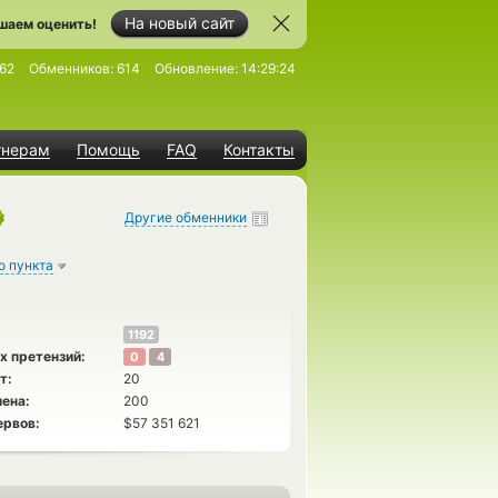
На новый сайт
шаем оценить!
62
Обменников:
614
Обновление:
14:29:24
тнерам
Помощь
FAQ
Контакты
Другие обменники
о пункта
1192
х претензий:
0
4
т:
20
ена:
200
ервов:
$57 351 621