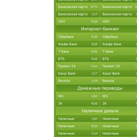
Банковская карта
Банковская карта
BYN
Банковская карта
Банковская карта
KZT
СБП
СБП
RUB
Интернет-банкинг
Сбербанк
Сбербанк
RUB
Альфа-Банк
Альфа-Банк
RUB
Т-Банк
Т-Банк
RUB
ВТБ
ВТБ
RUB
Приват 24
Приват 24
UAH
Kaspi Bank
Kaspi Bank
KZT
Revolut
Revolut
EUR
Денежные переводы
WU
WU
USD
ЗК
ЗК
RUB
Наличные деньги
Наличные
Наличные
USD
Наличные
Наличные
RUB
Наличные
Наличные
EUR