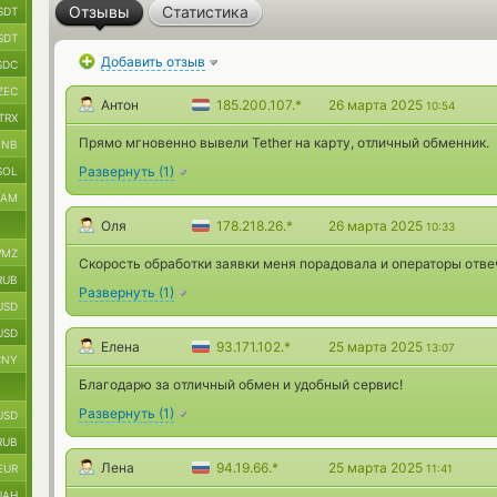
Отзывы
Статистика
SDT
SDT
Добавить отзыв
SDC
ZEC
Антон
185.200.107.*
26 марта 2025
10:54
TRX
Прямо мгновенно вывели Tether на карту, отличный обменник.
BNB
Развернуть
(
1
)
SOL
RAM
Оля
178.218.26.*
26 марта 2025
10:33
MZ
Скорость обработки заявки меня порадовала и операторы отве
RUB
Развернуть
(
1
)
USD
USD
Елена
93.171.102.*
25 марта 2025
13:07
CNY
Благодарю за отличный обмен и удобный сервис!
Развернуть
(
1
)
USD
RUB
Лена
94.19.66.*
25 марта 2025
EUR
11:41
UAH