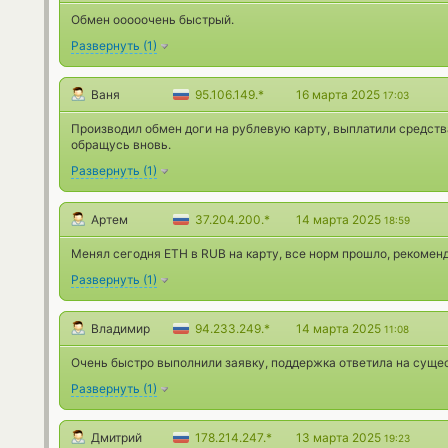
Обмен ооооочень быстрый.
Развернуть
(
1
)
Ваня
95.106.149.*
16 марта 2025
17:03
Производил обмен доги на рублевую карту, выплатили средств
обращусь вновь.
Развернуть
(
1
)
Артем
37.204.200.*
14 марта 2025
18:59
Менял сегодня ETH в RUB на карту, все норм прошло, рекомен
Развернуть
(
1
)
Владимир
94.233.249.*
14 марта 2025
11:08
Очень быстро выполнили заявку, поддержка ответила на суще
Развернуть
(
1
)
Дмитрий
178.214.247.*
13 марта 2025
19:23