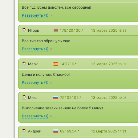
Всё гуд! Всем доволен, все свободны)
Развернуть
(
1
)
Игорь
178.120.130.*
13 марта 2025
18:55
Все тип топ обращусь еще.
Развернуть
(
1
)
Марк
149.7.16.*
13 марта 2025
15:57
Деньги получил. Спасибо!
Развернуть
(
1
)
Мика
79.105.105.*
13 марта 2025
10:05
Выполнение заявки заняло не более 5 минут.
Развернуть
(
1
)
Андрей
89.169.54.*
12 марта 2025
14:53