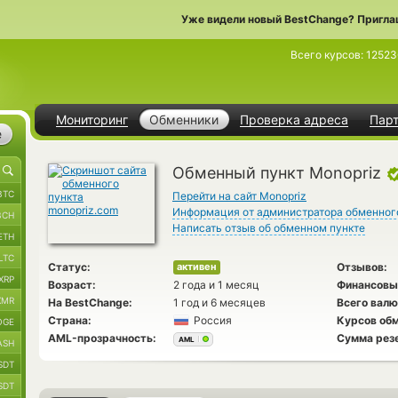
Уже видели новый BestChange? Пригла
Всего курсов:
12523
Мониторинг
Обменники
Проверка адреса
Пар
е
Обменный пункт Monopriz
BTC
Перейти на сайт Monopriz
Информация от администратора обменног
BCH
Написать отзыв об обменном пункте
ETH
LTC
Статус:
Отзывов:
активен
XRP
Возраст:
2 года и 1 месяц
Финансовы
XMR
На BestChange:
1 год и 6 месяцев
Всего валю
Страна:
Россия
Курсов обм
OGE
AML-прозрачность:
Сумма рез
AML
ASH
SDT
SDT