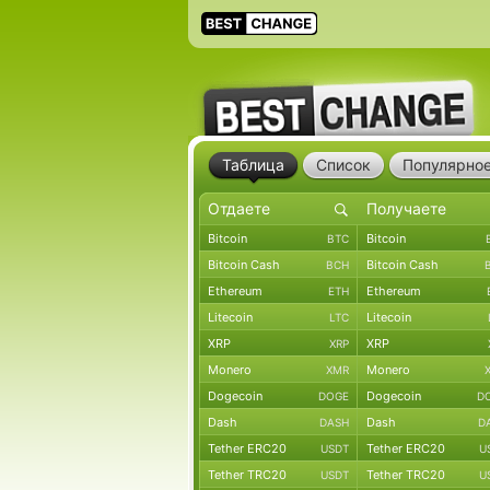
Таблица
Список
Популярно
Bitcoin
Bitcoin
BTC
Bitcoin Cash
Bitcoin Cash
BCH
Ethereum
Ethereum
ETH
Litecoin
Litecoin
LTC
XRP
XRP
XRP
Monero
Monero
XMR
Dogecoin
Dogecoin
DOGE
D
Dash
Dash
DASH
D
Tether ERC20
Tether ERC20
USDT
U
Tether TRC20
Tether TRC20
USDT
U