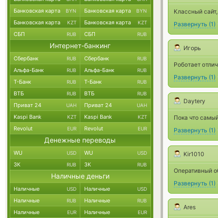
Банковская карта
Банковская карта
BYN
BYN
Классный сайт,
Банковская карта
Банковская карта
KZT
KZT
Развернуть
(
1
)
СБП
СБП
RUB
RUB
Интернет-банкинг
Игорь
Сбербанк
Сбербанк
RUB
RUB
Роботает отлич
Альфа-Банк
Альфа-Банк
RUB
RUB
Развернуть
(
1
)
Т-Банк
Т-Банк
RUB
RUB
ВТБ
ВТБ
RUB
RUB
Daytery
Приват 24
Приват 24
UAH
UAH
Kaspi Bank
Kaspi Bank
KZT
KZT
Пока что самый
Revolut
Revolut
EUR
EUR
Развернуть
(
1
)
Денежные переводы
WU
WU
USD
USD
Kir1010
ЗК
ЗК
RUB
RUB
Оперативный об
Наличные деньги
Развернуть
(
1
)
Наличные
Наличные
USD
USD
Наличные
Наличные
RUB
RUB
Ares
Наличные
Наличные
EUR
EUR