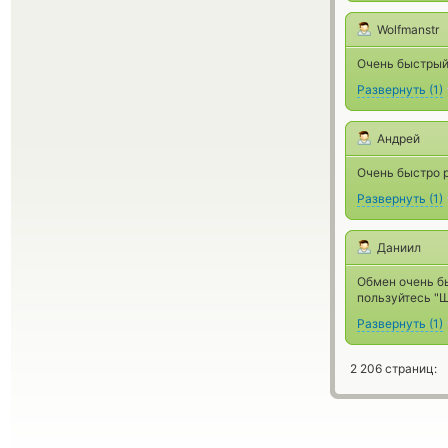
Wolfmanstr
Очень быстрый 
Развернуть
(
1
)
Андрей
Очень быстро p
Развернуть
(
1
)
Даниил
Обмен очень бы
пользуйтесь "Ш
Развернуть
(
1
)
2 206 страниц: