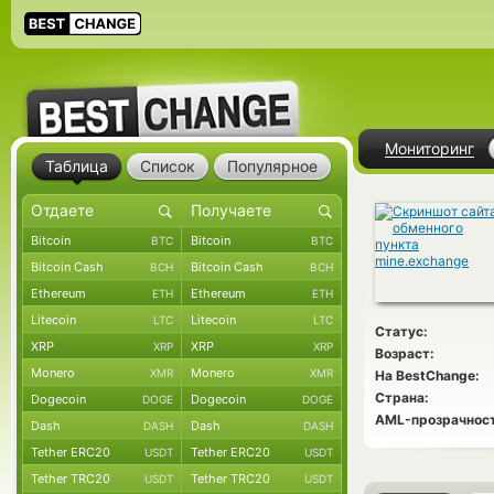
Мониторинг
Таблица
Список
Популярное
Bitcoin
Bitcoin
BTC
BTC
Bitcoin Cash
Bitcoin Cash
BCH
BCH
Ethereum
Ethereum
ETH
ETH
Litecoin
Litecoin
LTC
LTC
Статус:
XRP
XRP
XRP
XRP
Возраст:
Monero
Monero
XMR
XMR
На BestChange:
Страна:
Dogecoin
Dogecoin
DOGE
DOGE
AML-прозрачност
Dash
Dash
DASH
DASH
Tether ERC20
Tether ERC20
USDT
USDT
Tether TRC20
Tether TRC20
USDT
USDT