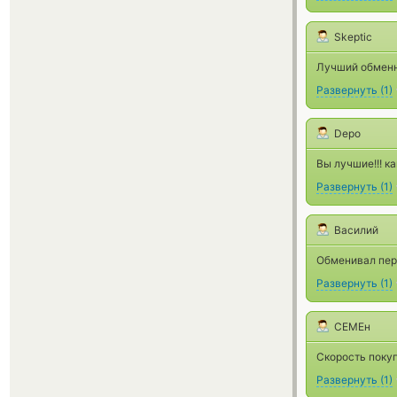
Skeptic
Лучший обменн
Развернуть
(
1
)
Depo
Вы лучшие!!! ка
Развернуть
(
1
)
Василий
Обменивал перв
Развернуть
(
1
)
СЕМЕн
Скорость поку
Развернуть
(
1
)