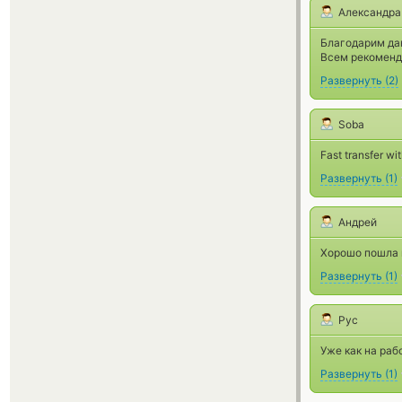
Александра
Благодарим да
Всем рекоменд
Развернуть
(
2
)
Soba
Fast transfer w
Развернуть
(
1
)
Андрей
Хорошо пошла 
Развернуть
(
1
)
Рус
Уже как на раб
Развернуть
(
1
)