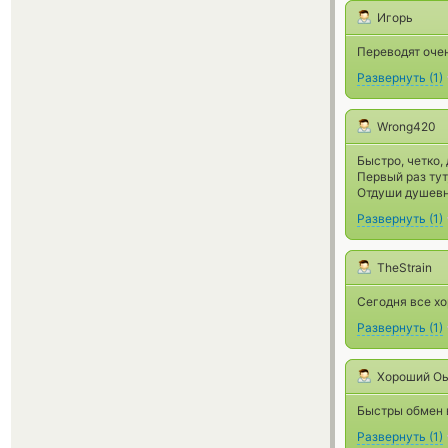
Игорь
Переводят очен
Развернуть
(
1
)
Wrong420
Быстро, четко,
Первый раз тут
Отдуши душевн
Развернуть
(
1
)
TheStrain
Сегодня все хо
Развернуть
(
1
)
Хороший О
Быстры обмен в
Развернуть
(
1
)