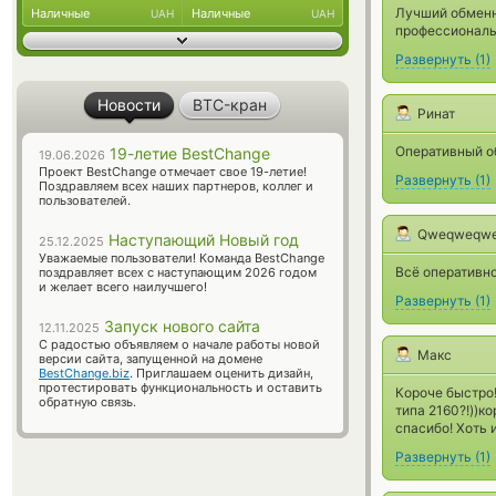
Лучший обменни
Наличные
Наличные
UAH
UAH
профессиональн
Развернуть
(
1
)
Новости
BTC-кран
Ринат
Оперативный о
19-летие BestChange
19.06.2026
Проект BestChange отмечает свое 19-летие!
Развернуть
(
1
)
Поздравляем всех наших партнеров, коллег и
пользователей.
Qweqweqw
Наступающий Новый год
25.12.2025
Уважаемые пользователи! Команда BestChange
Всё оперативно
поздравляет всех с наступающим 2026 годом
и желает всего наилучшего!
Развернуть
(
1
)
Запуск нового сайта
12.11.2025
С радостью объявляем о начале работы новой
Макс
версии сайта, запущенной на домене
BestChange.biz
. Приглашаем оценить дизайн,
протестировать функциональность и оставить
Короче быстро!
обратную связь.
типа 2160?!))к
спасибо! Хоть 
Развернуть
(
1
)