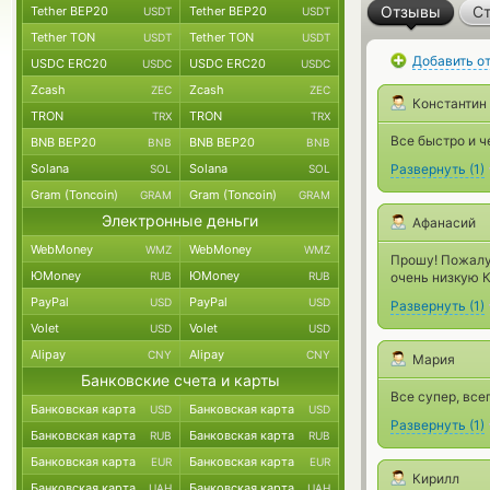
Отзывы
Ст
Tether BEP20
Tether BEP20
USDT
USDT
Tether TON
Tether TON
USDT
USDT
Добавить о
USDC ERC20
USDC ERC20
USDC
USDC
Zcash
Zcash
ZEC
ZEC
Константин
TRON
TRON
TRX
TRX
Все быстро и ч
BNB BEP20
BNB BEP20
BNB
BNB
Solana
Solana
Развернуть
(
1
)
SOL
SOL
Gram (Toncoin)
Gram (Toncoin)
GRAM
GRAM
Электронные деньги
Афанасий
WebMoney
WebMoney
WMZ
WMZ
Прошу! Пожалуй
ЮMoney
ЮMoney
RUB
RUB
очень низкую 
PayPal
PayPal
USD
USD
Развернуть
(
1
)
Volet
Volet
USD
USD
Alipay
Alipay
CNY
CNY
Мария
Банковские счета и карты
Все супер, вс
Банковская карта
Банковская карта
USD
USD
Развернуть
(
1
)
Банковская карта
Банковская карта
RUB
RUB
Банковская карта
Банковская карта
EUR
EUR
Кирилл
Банковская карта
Банковская карта
UAH
UAH