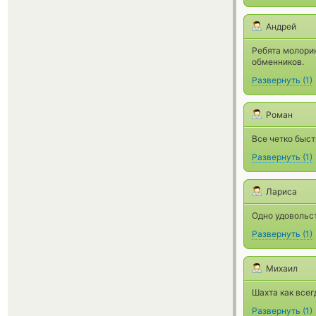
Андрей
Ребята молорик
обменников.
Развернуть
(
1
)
Роман
Все четко быст
Развернуть
(
1
)
Лариса
Одно удовольст
Развернуть
(
1
)
Михаил
Шахта как всег
Развернуть
(
1
)