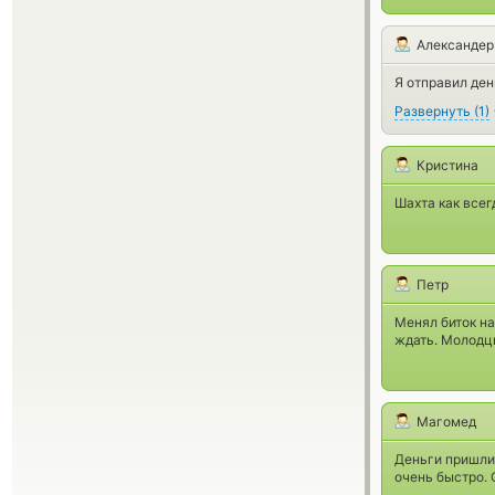
Александер
Я отправил ден
Развернуть
(
1
)
Кристина
Шахта как всег
Петр
Менял биток на
ждать. Молодц
Магомед
Деньги пришли,
очень быстро.