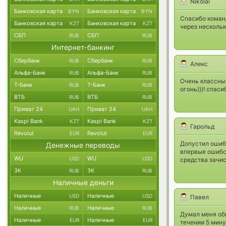
Nikolai
Банковская карта
Банковская карта
BYN
BYN
Спасибо команд
Банковская карта
Банковская карта
KZT
KZT
через нескольк
СБП
СБП
RUB
RUB
Интернет-банкинг
Сбербанк
Сбербанк
RUB
RUB
Алекс
Альфа-Банк
Альфа-Банк
RUB
RUB
Очень классный
Т-Банк
Т-Банк
RUB
RUB
огонь)))! спаси
ВТБ
ВТБ
RUB
RUB
Приват 24
Приват 24
UAH
UAH
Kaspi Bank
Kaspi Bank
KZT
KZT
Гарольд
Revolut
Revolut
EUR
EUR
Допустил ошибк
Денежные переводы
впервые ошибся
WU
WU
USD
USD
средства зачи
ЗК
ЗК
RUB
RUB
Наличные деньги
Наличные
Наличные
USD
USD
Павел
Наличные
Наличные
RUB
RUB
Думал меня обм
Наличные
Наличные
EUR
EUR
течении 5 мину