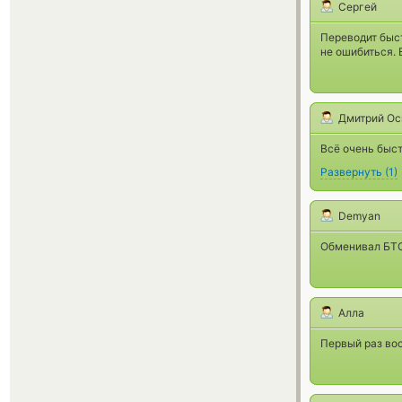
Сергей
Переводит быст
не ошибиться. 
Дмитрий Ос
Всё очень быст
Развернуть
(
1
)
Demyan
Обменивал БТС
Алла
Первый раз во