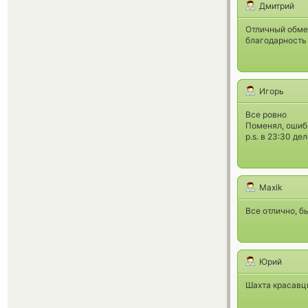
Дмитрий
Отличный обмен
благодарность 
Игорь
Все ровно
Поменял, ошибс
p.s. в 23:30 де
Maxik
Все отлично, б
Юрий
Шахта красавцы