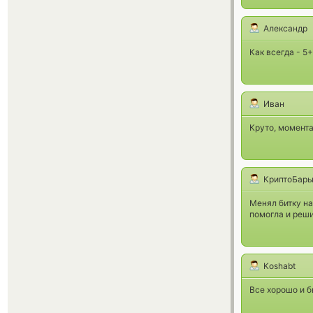
Александр
Как всегда - 5+
Иван
Круто, момент
КриптоБары
Менял битку на
помогла и реши
Koshabt
Все хорошо и б