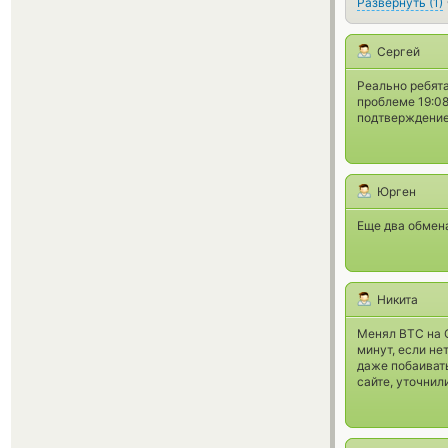
Развернуть
(
1
)
Сергей
Реально ребята
проблеме 19:08
подтверждение
Юрген
Еще два обмена
Никита
Менял ВТС на С
минут, если не
даже побаивать
сайте, уточнил