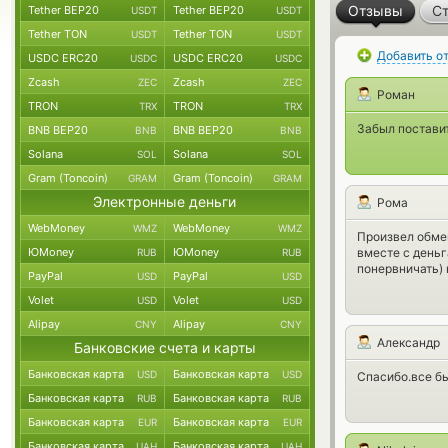
Отзывы
Ст
Tether BEP20
Tether BEP20
USDT
USDT
Tether TON
Tether TON
USDT
USDT
Добавить о
USDC ERC20
USDC ERC20
USDC
USDC
Zcash
Zcash
ZEC
ZEC
Роман
TRON
TRON
TRX
TRX
Забыл поставит
BNB BEP20
BNB BEP20
BNB
BNB
Solana
Solana
SOL
SOL
Gram (Toncoin)
Gram (Toncoin)
GRAM
GRAM
Электронные деньги
Рома
WebMoney
WebMoney
WMZ
WMZ
Произвел обмен
ЮMoney
ЮMoney
вместе с деньг
RUB
RUB
понервничать) 
PayPal
PayPal
USD
USD
Volet
Volet
USD
USD
Alipay
Alipay
CNY
CNY
Александр
Банковские счета и карты
Банковская карта
Банковская карта
USD
USD
Спасибо.все бы
Банковская карта
Банковская карта
RUB
RUB
Банковская карта
Банковская карта
EUR
EUR
Банковская карта
Банковская карта
UAH
UAH