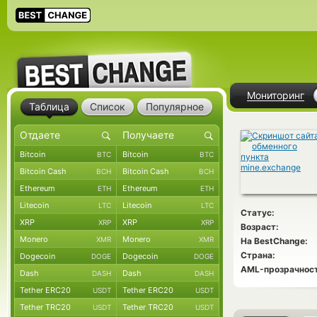
Мониторинг
Таблица
Список
Популярное
Bitcoin
Bitcoin
BTC
BTC
Bitcoin Cash
Bitcoin Cash
BCH
BCH
Ethereum
Ethereum
ETH
ETH
Litecoin
Litecoin
LTC
LTC
Статус:
XRP
XRP
XRP
XRP
Возраст:
Monero
Monero
XMR
XMR
На BestChange:
Страна:
Dogecoin
Dogecoin
DOGE
DOGE
AML-прозрачност
Dash
Dash
DASH
DASH
Tether ERC20
Tether ERC20
USDT
USDT
Tether TRC20
Tether TRC20
USDT
USDT