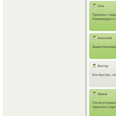
Dias
Провели с заде
Рекомендую к с
Анатолий
Вывел биткоины
Виктор
Все быстро , х
Ирина
После отправле
пришлось ждать