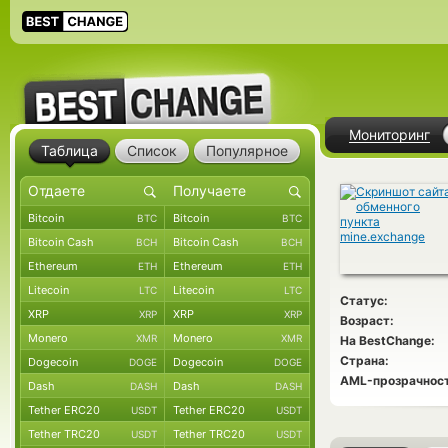
Мониторинг
Таблица
Список
Популярное
Bitcoin
Bitcoin
BTC
BTC
Bitcoin Cash
Bitcoin Cash
BCH
BCH
Ethereum
Ethereum
ETH
ETH
Litecoin
Litecoin
LTC
LTC
Статус:
XRP
XRP
XRP
XRP
Возраст:
Monero
Monero
XMR
XMR
На BestChange:
Страна:
Dogecoin
Dogecoin
DOGE
DOGE
AML-прозрачност
Dash
Dash
DASH
DASH
Tether ERC20
Tether ERC20
USDT
USDT
Tether TRC20
Tether TRC20
USDT
USDT