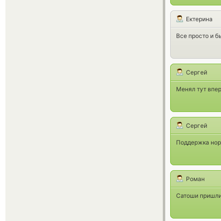
Ектерина
Все просто и б
Сергей
Менял тут впер
Сергей
Поддержка норм..
Роман
Сатоши пришли 