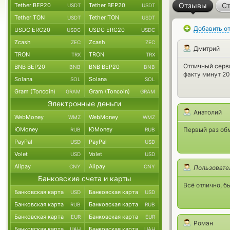
Отзывы
Ст
Tether BEP20
Tether BEP20
USDT
USDT
Tether TON
Tether TON
USDT
USDT
Добавить о
USDC ERC20
USDC ERC20
USDC
USDC
Zcash
Zcash
ZEC
ZEC
Дмитрий
TRON
TRON
TRX
TRX
Отличный серви
BNB BEP20
BNB BEP20
BNB
BNB
факту минут 20
Solana
Solana
SOL
SOL
Gram (Toncoin)
Gram (Toncoin)
GRAM
GRAM
Электронные деньги
Анатолий
WebMoney
WebMoney
WMZ
WMZ
ЮMoney
ЮMoney
Первый раз обм
RUB
RUB
PayPal
PayPal
USD
USD
Volet
Volet
USD
USD
Alipay
Alipay
CNY
CNY
Пользовате
Банковские счета и карты
Всё отлично, б
Банковская карта
Банковская карта
USD
USD
Банковская карта
Банковская карта
RUB
RUB
Банковская карта
Банковская карта
EUR
EUR
Роман
Банковская карта
Банковская карта
UAH
UAH