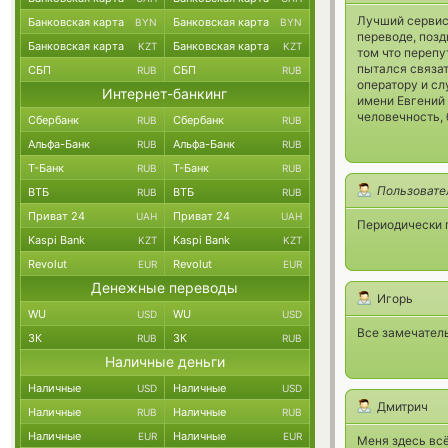
Лучший сервис
Банковская карта
Банковская карта
BYN
BYN
переводе, позд
Банковская карта
Банковская карта
KZT
KZT
том что перепу
пытался связат
СБП
СБП
RUB
RUB
оператору и сл
Интернет-банкинг
имени Евгений 
человечность, 
Сбербанк
Сбербанк
RUB
RUB
Альфа-Банк
Альфа-Банк
RUB
RUB
Т-Банк
Т-Банк
RUB
RUB
Пользовате
ВТБ
ВТБ
RUB
RUB
Приват 24
Приват 24
UAH
UAH
Периодически 
Kaspi Bank
Kaspi Bank
KZT
KZT
Revolut
Revolut
EUR
EUR
Денежные переводы
Игорь
WU
WU
USD
USD
Все замечател
ЗК
ЗК
RUB
RUB
Наличные деньги
Наличные
Наличные
USD
USD
Дмитрич
Наличные
Наличные
RUB
RUB
Наличные
Наличные
EUR
EUR
Меня здесь вс