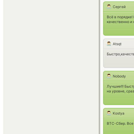
Сергей
Всё в порядке!
качественно и 
Atsqt
Быстро,качеств
Nobody
Лучшие!!! Быст
на уровне, сра
Kostya
ВТС-Сбер. Все