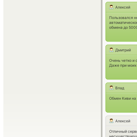
Алексей
Пользовался не
автоматическом
обмена до 5000
Дмитрий
Очень четко и 
Даже при моих
Влад
Обмен Киви на 
Алексей
Отличный серв
несуществующи