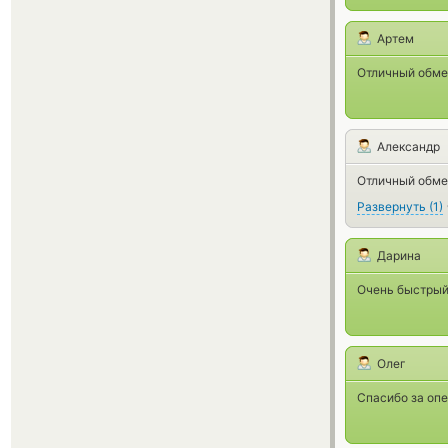
Артем
Отличный обме
Александр
Отличный обмен
Развернуть
(
1
)
Дарина
Очень быстрый
Олег
Спасибо за опе