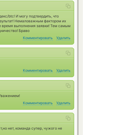
кс/btc! И могу подтвердить, что
езультат! Немаловажным фактором их
е время выполнения заявки! Тем самым
дничество! Браво
Комментировать
Удалить
Комментировать
Удалить
 Уважением!
Комментировать
Удалить
,но нет, команда супер, чужого не