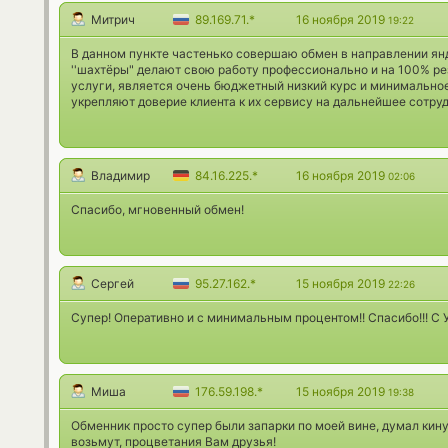
Митрич
89.169.71.*
16 ноября 2019
19:22
В данном пункте частенько совершаю обмен в направлении янде
''шахтёры" делают свою работу профессионально и на 100% р
услуги, является очень бюджетный низкий курс и минимально
укрепляют доверие клиента к их сервису на дальнейшее сотру
Владимир
84.16.225.*
16 ноября 2019
02:06
Спасибо, мгновенный обмен!
Сергей
95.27.162.*
15 ноября 2019
22:26
Супер! Оперативно и с минимальным процентом!! Спасибо!!! С
Миша
176.59.198.*
15 ноября 2019
19:38
Обменник просто супер были запарки по моей вине, думал кинут
возьмут, процветания Вам друзья!