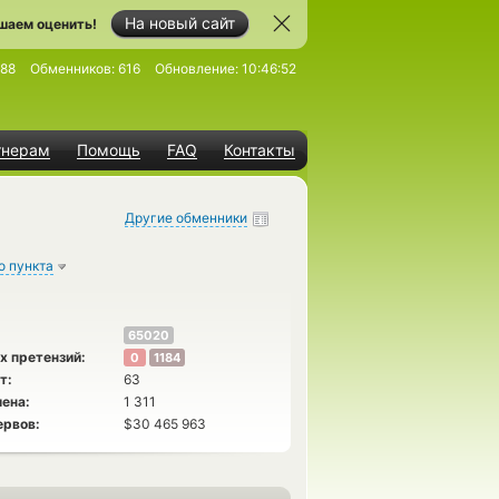
На новый сайт
шаем оценить!
588
Обменников:
616
Обновление:
10:46:52
тнерам
Помощь
FAQ
Контакты
Другие обменники
о пункта
65020
х претензий:
0
1184
т:
63
ена:
1 311
ервов:
$30 465 963