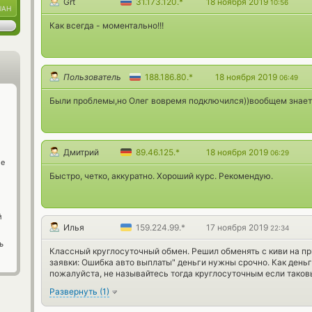
Grt
31.173.120.*
18 ноября 2019
10:56
UAH
Как всегда - моментально!!!
Пользователь
188.186.80.*
18 ноября 2019
06:49
Были проблемы,но Олег вовремя подключился))вообщем знает
Дмитрий
89.46.125.*
18 ноября 2019
06:29
ge
Быстро, четко, аккуратно. Хороший курс. Рекомендую.
й
Илья
159.224.99.*
17 ноября 2019
22:34
ь
Классный круглосуточный обмен. Решил обменять с киви на при
заявки: Ошибка авто выплаты" деньги нужны срочно. Как деньги
пожалуйста, не называйтесь тогда круглосуточным если таков
Развернуть
(
1
)