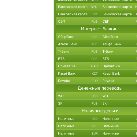
Банковская карта
Банковская карта
BYN
Банковская карта
Банковская карта
KZT
СБП
СБП
RUB
Интернет-банкинг
Сбербанк
Сбербанк
RUB
Альфа-Банк
Альфа-Банк
RUB
Т-Банк
Т-Банк
RUB
ВТБ
ВТБ
RUB
Приват 24
Приват 24
UAH
Kaspi Bank
Kaspi Bank
KZT
Revolut
Revolut
EUR
Денежные переводы
WU
WU
USD
ЗК
ЗК
RUB
Наличные деньги
Наличные
Наличные
USD
Наличные
Наличные
RUB
Наличные
Наличные
EUR