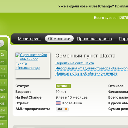
Уже видели новый BestChange? Пригла
Всего курсов:
1257
Мониторинг
Обменники
Проверка адреса
Пар
е
Обменный пункт Шахта
BTC
Перейти на сайт Шахта
Информация от администратора обменног
BCH
Написать отзыв об обменном пункте
ETH
LTC
Статус:
Отзывов:
активен
XRP
Возраст:
10 лет
Финансовы
XMR
На BestChange:
9 лет и 10 месяцев
Всего валю
Страна:
Коста-Рика
Курсов обм
OGE
AML-прозрачность:
Сумма рез
AML
ASH
SDT
SDT