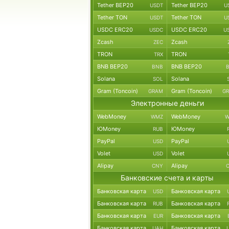
Tether BEP20
Tether BEP20
USDT
U
Tether TON
Tether TON
USDT
U
USDC ERC20
USDC ERC20
USDC
U
Zcash
Zcash
ZEC
TRON
TRON
TRX
BNB BEP20
BNB BEP20
BNB
Solana
Solana
SOL
Gram (Toncoin)
Gram (Toncoin)
GRAM
G
Электронные деньги
WebMoney
WebMoney
WMZ
W
ЮMoney
ЮMoney
RUB
PayPal
PayPal
USD
Volet
Volet
USD
Alipay
Alipay
CNY
Банковские счета и карты
Банковская карта
Банковская карта
USD
Банковская карта
Банковская карта
RUB
Банковская карта
Банковская карта
EUR
Банковская карта
Банковская карта
UAH