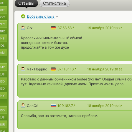
Отзывы
Статистика
SDT
SDT
Добавить отзыв
SDC
ZEC
Grx
37.58.58.*
19 ноября 2019
10:27
TRX
Красавчики! моментальный обмен!
BNB
всегда все четко и быстро.
SOL
продолжайте в том же духе
RAM
MZ
Чак Норрис
87.118.116.*
18 ноября 2019
20:35
RUB
Работаю с данным обменником более 2ух лет. Общая сумма об
USD
тут Надежные как швейцарские часы. Приятно иметь дело
USD
CNY
CanCri
109.182.7.*
18 ноября 2019
16:02
USD
Спасибо, все на автомате, никаких проблем.
RUB
EUR
UAH