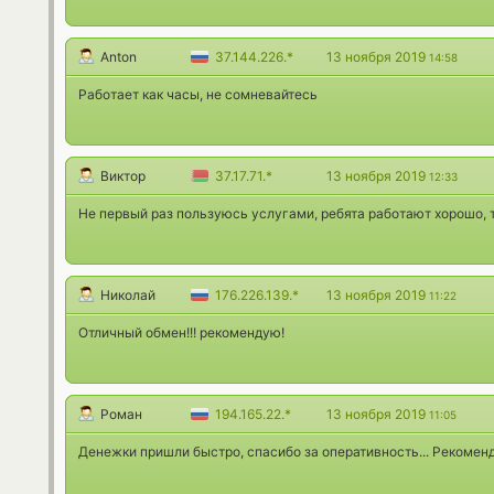
Anton
37.144.226.*
13 ноября 2019
14:58
Работает как часы, не сомневайтесь
Виктор
37.17.71.*
13 ноября 2019
12:33
Не первый раз пользуюсь услугами, ребята работают хорошо, 
Николай
176.226.139.*
13 ноября 2019
11:22
Отличный обмен!!! рекомендую!
Роман
194.165.22.*
13 ноября 2019
11:05
Денежки пришли быстро, спасибо за оперативность... Рекоменд