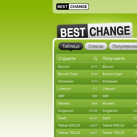
Таблица
Список
Популярно
Bitcoin
Bitcoin
BTC
Bitcoin Cash
Bitcoin Cash
BCH
Ethereum
Ethereum
ETH
Litecoin
Litecoin
LTC
XRP
XRP
XRP
Monero
Monero
XMR
Dogecoin
Dogecoin
DOGE
D
Dash
Dash
DASH
D
Tether ERC20
Tether ERC20
USDT
U
Tether TRC20
Tether TRC20
USDT
U