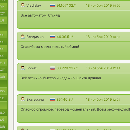
Vladislav
91.107.102.*
18 ноября 2019
14:20
BYN
KZT
Все автоматом. бтс-яд
RUB
RUB
Владимир
46.39.51.*
18 ноября 2019
13:56
RUB
Спасибо за моментальный обмен!
RUB
RUB
UAH
Борис
83.220.237.*
18 ноября 2019
12:22
KZT
EUR
Всё отлично, быстро и надежно. Шахта лучшая.
USD
RUB
Екатерина
85.140.3.*
18 ноября 2019
12:04
Спасибо огромное, перевод моментальный. Всем рекомендую!!!
USD
RUB
EUR