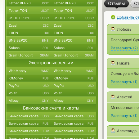
Отзывы
Ст
Tether BEP20
Tether BEP20
USDT
USDT
Tether TON
Tether TON
USDT
USDT
Добавить о
USDC ERC20
USDC ERC20
USDC
USDC
Zcash
Zcash
ZEC
ZEC
Любовь
TRON
TRON
TRX
TRX
Благодарю! Суп
BNB BEP20
BNB BEP20
BNB
BNB
Solana
Solana
Развернуть
(
2
)
SOL
SOL
Gram (Toncoin)
Gram (Toncoin)
GRAM
GRAM
Электронные деньги
Никита
WebMoney
WebMoney
WMZ
WMZ
Очень даже бы
ЮMoney
ЮMoney
RUB
RUB
Развернуть
(
1
)
PayPal
PayPal
USD
USD
Volet
Volet
USD
USD
Алексей
Alipay
Alipay
CNY
CNY
Банковские счета и карты
Мгновенная по
Развернуть
(
1
)
Банковская карта
Банковская карта
USD
USD
Банковская карта
Банковская карта
RUB
RUB
Александр
Банковская карта
Банковская карта
EUR
EUR
Банковская карта
Банковская карта
UAH
UAH