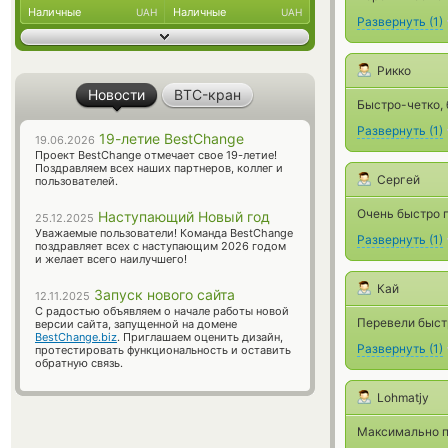
Наличные
Наличные
UAH
UAH
Развернуть
(
1
)
Рикко
Новости
BTC-кран
Быстро-четко, 
Развернуть
(
1
)
19-летие BestChange
19.06.2026
Проект BestChange отмечает свое 19-летие!
Поздравляем всех наших партнеров, коллег и
Сергей
пользователей.
Очень быстро 
Наступающий Новый год
25.12.2025
Уважаемые пользователи! Команда BestChange
Развернуть
(
1
)
поздравляет всех с наступающим 2026 годом
и желает всего наилучшего!
Кай
Запуск нового сайта
12.11.2025
С радостью объявляем о начале работы новой
Перевели быстр
версии сайта, запущенной на домене
BestChange.biz
. Приглашаем оценить дизайн,
Развернуть
(
1
)
протестировать функциональность и оставить
обратную связь.
Lohmatjy
Максимально пр