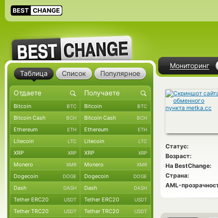
Мониторинг
Таблица
Список
Популярное
Bitcoin
Bitcoin
BTC
BTC
Bitcoin Cash
Bitcoin Cash
BCH
BCH
Ethereum
Ethereum
ETH
ETH
Litecoin
Litecoin
LTC
LTC
Статус:
XRP
XRP
XRP
XRP
Возраст:
Monero
Monero
XMR
XMR
На BestChange:
Страна:
Dogecoin
Dogecoin
DOGE
DOGE
AML-прозрачност
Dash
Dash
DASH
DASH
Tether ERC20
Tether ERC20
USDT
USDT
Tether TRC20
Tether TRC20
USDT
USDT