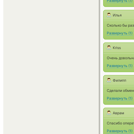
Развернуть
(
1
)
Илья
Сколько бы раз
Развернуть
(
1
)
Kriss
Очень довольн
Развернуть
(
1
)
Филипп
Сделали обмен 
Развернуть
(
1
)
Аврам
Спасибо опера
Развернуть
(
1
)