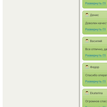
Развернуть
(
1
)
Денис
Доволен качес
Развернуть
(
1
)
Василий
Все отлично, д
Развернуть
(
1
)
Федор
Спасибо операт
Развернуть
(
1
)
Ekaterina
Огромное спас