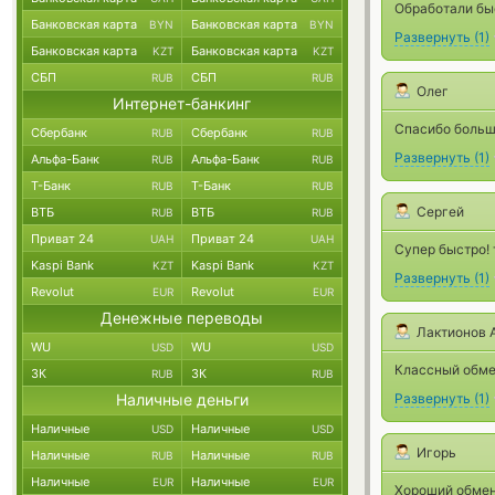
Обработали бы
Банковская карта
Банковская карта
BYN
BYN
Развернуть
(
1
)
Банковская карта
Банковская карта
KZT
KZT
СБП
СБП
RUB
RUB
Олег
Интернет-банкинг
Спасибо больш
Сбербанк
Сбербанк
RUB
RUB
Развернуть
(
1
)
Альфа-Банк
Альфа-Банк
RUB
RUB
Т-Банк
Т-Банк
RUB
RUB
Сергей
ВТБ
ВТБ
RUB
RUB
Приват 24
Приват 24
UAH
UAH
Супер быстро! 
Kaspi Bank
Kaspi Bank
KZT
KZT
Развернуть
(
1
)
Revolut
Revolut
EUR
EUR
Денежные переводы
Лактионов 
WU
WU
USD
USD
Классный обме
ЗК
ЗК
RUB
RUB
Наличные деньги
Развернуть
(
1
)
Наличные
Наличные
USD
USD
Игорь
Наличные
Наличные
RUB
RUB
Наличные
Наличные
EUR
EUR
Хороший обмен