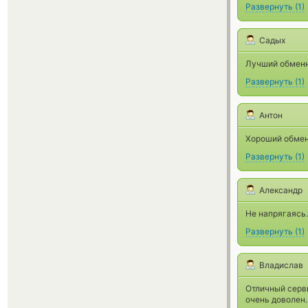
Развернуть
(
1
)
Садых
Лучший обменни
Развернуть
(
1
)
Антон
Хороший обмен
Развернуть
(
1
)
Александр
Не напрягаясь.
Развернуть
(
1
)
Владислав
Отличный серви
очень доволен.