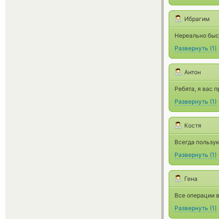
Ибрагим
Нереально быс
Развернуть
(
1
)
Антон
Ребята, я вас 
Развернуть
(
1
)
Костя
Всегда пользу
Развернуть
(
1
)
Гена
Все операции 
Развернуть
(
1
)