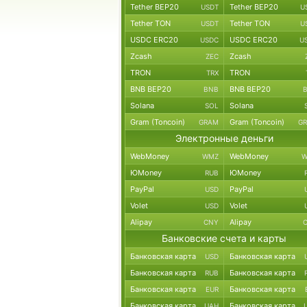
Tether BEP20
Tether BEP20
USDT
U
Tether TON
Tether TON
USDT
U
USDC ERC20
USDC ERC20
USDC
U
Zcash
Zcash
ZEC
TRON
TRON
TRX
BNB BEP20
BNB BEP20
BNB
Solana
Solana
SOL
Gram (Toncoin)
Gram (Toncoin)
GRAM
G
Электронные деньги
WebMoney
WebMoney
WMZ
W
ЮMoney
ЮMoney
RUB
PayPal
PayPal
USD
Volet
Volet
USD
Alipay
Alipay
CNY
Банковские счета и карты
Банковская карта
Банковская карта
USD
Банковская карта
Банковская карта
RUB
Банковская карта
Банковская карта
EUR
Банковская карта
Банковская карта
UAH