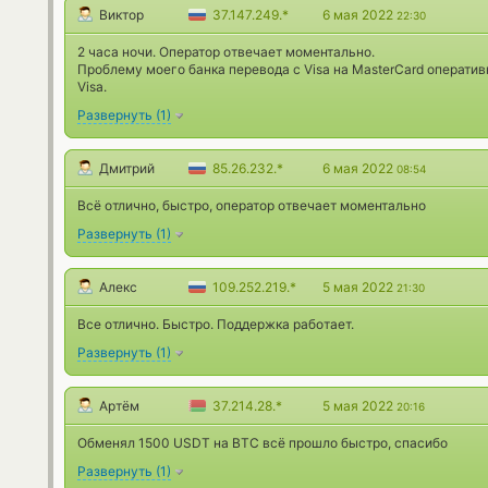
Виктор
37.147.249.*
6 мая 2022
22:30
2 часа ночи. Оператор отвечает моментально.
Проблему моего банка перевода с Visa на MasterCard оператив
Visa.
Развернуть
(
1
)
Дмитрий
85.26.232.*
6 мая 2022
08:54
Всё отлично, быстро, оператор отвечает моментально
Развернуть
(
1
)
Алекс
109.252.219.*
5 мая 2022
21:30
Все отлично. Быстро. Поддержка работает.
Развернуть
(
1
)
Артём
37.214.28.*
5 мая 2022
20:16
Обменял 1500 USDT на BTC всё прошло быстро, спасибо
Развернуть
(
1
)