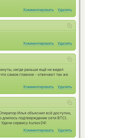
Комментировать
Удалить
Комментировать
Удалить
инуты, нигде раньше ещё не видел
 что самое главное - отвечают так же
Комментировать
Удалить
Оператор Илья объяснил всё доступно,
о длилось подтверждение сети BTC).
 Удачи сервису kursov24!
Комментировать
Удалить