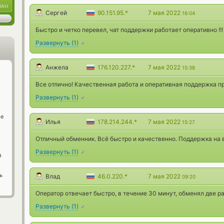
UAH
Сергей
90.151.95.*
7 мая 2022
16:04
Быстро и четко перевел, чат поддержки работает оперативно 
Развернуть
(
1
)
Анжела
176.120.227.*
7 мая 2022
15:38
Все отлично! Качественная работа и оперативная поддержка п
Развернуть
(
1
)
ge
Илья
178.214.244.*
7 мая 2022
15:27
Отличный обменник. Всё быстро и качественно. Поддержка на 
Развернуть
(
1
)
й
ь
Влад
46.0.220.*
7 мая 2022
09:20
Оператор отвечает быстро, в течение 30 минут, обменял две р
Развернуть
(
1
)