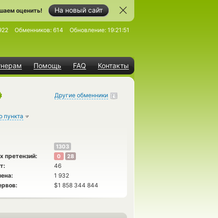
На новый сайт
шаем оценить!
922
Обменников:
614
Обновление:
19:21:51
тнерам
Помощь
FAQ
Контакты
Другие обменники
о пункта
1303
х претензий:
0
28
т:
46
ена:
1 932
ервов:
$1 858 344 844