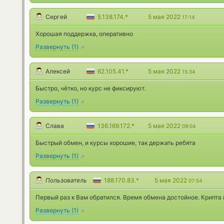
Сергей
5.138.174.*
5 мая 2022
17:14
Хорошая поддержка, оперативно
Развернуть
(
1
)
Алексей
62.105.41.*
5 мая 2022
15:34
Быстро, чётко, но курс не фиксируют.
Развернуть
(
1
)
Слава
136.169.172.*
5 мая 2022
09:04
Быстрый обмен, и курсы хорошие, так держать ребята
Развернуть
(
1
)
Пользователь
188.170.83.*
5 мая 2022
07:54
Первый раз к Вам обратился. Время обмена достойное. Крипта 
Развернуть
(
1
)