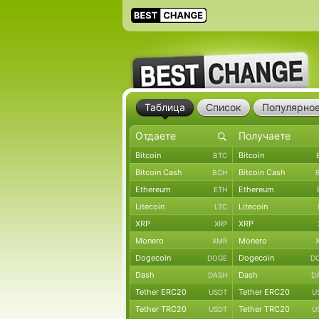
Таблица
Список
Популярно
Bitcoin
Bitcoin
BTC
Bitcoin Cash
Bitcoin Cash
BCH
Ethereum
Ethereum
ETH
Litecoin
Litecoin
LTC
XRP
XRP
XRP
Monero
Monero
XMR
Dogecoin
Dogecoin
DOGE
D
Dash
Dash
DASH
D
Tether ERC20
Tether ERC20
USDT
U
Tether TRC20
Tether TRC20
USDT
U