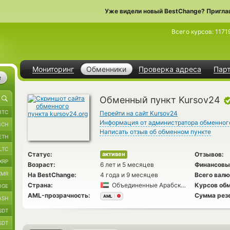
Уже видели новый BestChange? Пригла
Всего курсов:
1171
Мониторинг
Обменники
Проверка адреса
Пар
е
Обменный пункт Kursov24
BTC
Перейти на сайт Kursov24
Информация от администратора обменног
BCH
Написать отзыв об обменном пункте
ETH
LTC
Статус:
Отзывов:
активен
XRP
Возраст:
6 лет и 5 месяцев
Финансовы
XMR
На BestChange:
4 года и 9 месяцев
Всего валю
Страна:
Объединенные Арабские Эмираты
Курсов обм
OGE
AML-прозрачность:
Сумма рез
AML
ASH
SDT
SDT