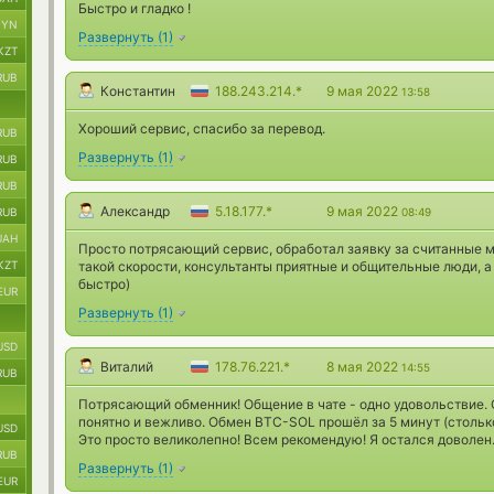
Быстро и гладко !
BYN
Развернуть
(
1
)
KZT
RUB
Константин
188.243.214.*
9 мая 2022
13:58
Хороший сервис, спасибо за перевод.
RUB
Развернуть
(
1
)
RUB
RUB
Александр
5.18.177.*
9 мая 2022
RUB
08:49
UAH
Просто потрясающий сервис, обработал заявку за считанные м
KZT
такой скорости, консультанты приятные и общительные люди, а
быстро)
EUR
Развернуть
(
1
)
USD
Виталий
178.76.221.*
8 мая 2022
14:55
RUB
Потрясающий обменник! Общение в чате - одно удовольствие. 
понятно и вежливо. Обмен BTC-SOL прошёл за 5 минут (стольк
USD
Это просто великолепно! Всем рекомендую! Я остался доволен.
RUB
Развернуть
(
1
)
EUR