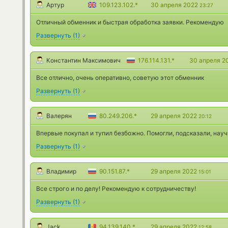
Артур
109.123.102.*
30 апреля 2022
23:27
Отличный обменник и быстрая обработка заявки. Рекомендую
Развернуть
(
1
)
Константин Максимович
176.114.131.*
30 апреля 2
Все отлично, очень оперативно, советую этот обменник
Развернуть
(
1
)
Валерян
80.249.206.*
29 апреля 2022
20:12
Впервые покупал и тупил безбожно. Помогли, подсказали, науч
Развернуть
(
1
)
Владимир
90.151.87.*
29 апреля 2022
15:01
Все строго и по делу! Рекомендую к сотрудничеству!
Развернуть
(
1
)
Jack
94.139.140.*
29 апреля 2022
12:58