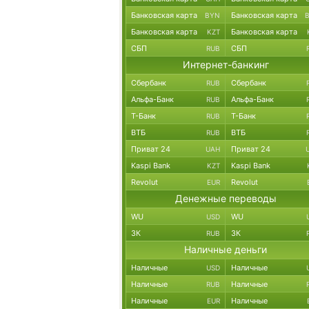
Банковская карта
Банковская карта
BYN
Банковская карта
Банковская карта
KZT
СБП
СБП
RUB
Интернет-банкинг
Сбербанк
Сбербанк
RUB
Альфа-Банк
Альфа-Банк
RUB
Т-Банк
Т-Банк
RUB
ВТБ
ВТБ
RUB
Приват 24
Приват 24
UAH
Kaspi Bank
Kaspi Bank
KZT
Revolut
Revolut
EUR
Денежные переводы
WU
WU
USD
ЗК
ЗК
RUB
Наличные деньги
Наличные
Наличные
USD
Наличные
Наличные
RUB
Наличные
Наличные
EUR