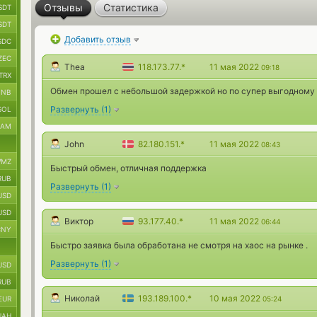
Отзывы
Статистика
SDT
SDT
Добавить отзыв
SDC
ZEC
Thea
118.173.77.*
11 мая 2022
09:18
TRX
Обмен прошел с небольшой задержкой но по супер выгодному к
BNB
Развернуть
(
1
)
SOL
RAM
John
82.180.151.*
11 мая 2022
08:43
MZ
Быстрый обмен, отличная поддержка
RUB
Развернуть
(
1
)
USD
USD
Виктор
93.177.40.*
11 мая 2022
06:44
CNY
Быстро заявка была обработана не смотря на хаос на рынке .
Развернуть
(
1
)
USD
RUB
Николай
193.189.100.*
10 мая 2022
EUR
05:24
UAH